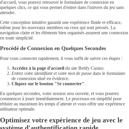
d'accueil, vous pouvez retrouver le formulaire de connexion en
quelques clics, ce qui vous permet d'entrer dans l'univers du jeu sans
attendre.
Cette conception intuitive garantit une expérience fluide et efficace,
même pour les nouveaux membres ou ceux qui sont pressés. La
navigation claire et les éléments bien organisés assurent une connexion
en toute simplicité.
Procédé de Connexion en Quelques Secondes
Pour vous connecter rapidement, il vous suffit de suivre ces étapes :
Accédez à la page d'accueil
du site Betify Casino.
Entrez votre identifiant et votre mot de passe
dans le formulaire
de connexion situé en évidence.
Cliquez sur le bouton "Se connecter"
.
En quelques secondes, votre session sera ouverte, et vous pourrez
commencer à jouer immédiatement. Le processus est simplifié pour
réduire au maximum les temps d’attente et vous offrir une expérience
utilisateur optimale.
Optimisez votre expérience de jeu avec le
système d'authentification rapide