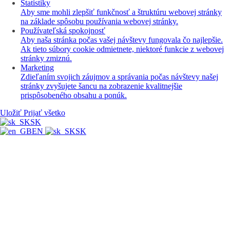
Štatistiky
Aby sme mohli zlepšiť funkčnosť a štruktúru webovej stránky
na základe spôsobu používania webovej stránky.
Používateľská spokojnosť
Aby naša stránka počas vašej návštevy fungovala čo najlepšie.
Ak tieto súbory cookie odmietnete, niektoré funkcie z webovej
stránky zmiznú.
Marketing
Zdieľaním svojich záujmov a správania počas návštevy našej
stránky zvyšujete šancu na zobrazenie kvalitnejšie
prispôsobeného obsahu a ponúk.
Uložiť
Prijať všetko
SK
EN
SK