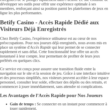
développer ses outils pour offrir une expérience optimale à ses
membres, renforçant ainsi sa position parmi les plateformes de jeux en
ligne les plus performantes.
Betify Casino - Accès Rapide Dédié aux
Visiteurs Déjà Enregistrés
Chez Betify Casino, l'expérience utilisateur est au cœur de nos
préoccupations. Pour nos joueurs déjà enregistrés, nous avons mis en
place un système d'
Accès Rapide
qui leur permet de se connecter
rapidement et sans délai. Cette fonctionnalité leur offre un accès
instantané à leur compte, leur permettant de profiter de leurs jeux
préférés en quelques clics.
Ce service est conçu pour assurer une transition fluide entre la
navigation sur le site et la session de jeu. Grâce à une interface intuitive
et des processus simplifiés, nos visiteurs peuvent accéder à leur espace
personnel, consulter leur solde, effectuer des dépôts ou des retraits, et
commencer à jouer immédiatement, sans attendre ni complications.
Les Avantages de l’Accès Rapide pour Nos Joueurs
Gain de temps :
Se connecter en un instant pour commencer à
jouer rapidement.