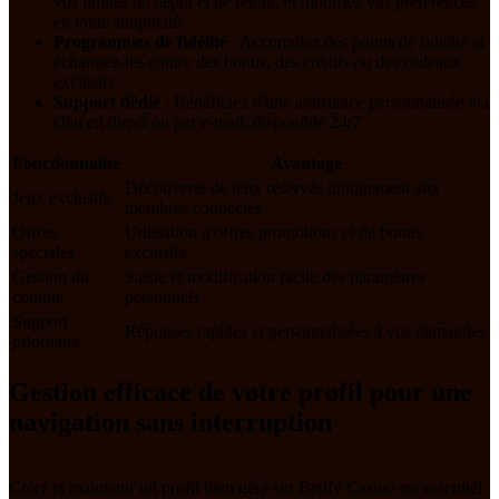
vos limites de dépôt et de retrait, et modifiez vos préférences
en toute simplicité.
Programmes de fidélité
: Accumulez des points de fidélité et
échangez-les contre des bonus, des crédits ou des cadeaux
exclusifs.
Support dédié
: Bénéficiez d'une assistance personnalisée via
chat en direct ou par e-mail, disponible 24/7.
Fonctionnalité
Avantage
Découverte de jeux réservés uniquement aux
Jeux exclusifs
membres connectés
Offres
Utilisation d'offres promotions et de bonus
spéciales
exclusifs
Gestion du
Saisie et modification facile des paramètres
compte
personnels
Support
Réponses rapides et personnalisées à vos demandes
prioritaire
Gestion efficace de votre profil pour une
navigation sans interruption
Créer et maintenir un profil bien géré sur Betify Casino est essentiel