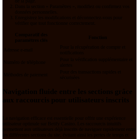
de la page.
Dans la section « Paramètres », modifiez ou confirmez vos
données personnelles.
Enregistrez les modifications et déconnectez-vous pour
vérifier que tout fonctionne correctement.
Comparatif des
Fonction
paramètres clés
Pour la récupération de compte et
Adresse e-mail
notifications
Pour la vérification supplémentaire et
Numéro de téléphone
alertes
Pour des transactions rapides et
Méthodes de paiement
sécurisées
Navigation fluide entre les sections grâce
aux raccourcis pour utilisateurs inscrits
La navigation efficace est essentielle pour offrir une expérience
utilisateur optimale sur Betify Casino. Les raccourcis intuitifs
permettent aux utilisateurs déjà inscrits de naviguer rapidement entre
les différentes sections du site, évitant ainsi les pertes de temps et