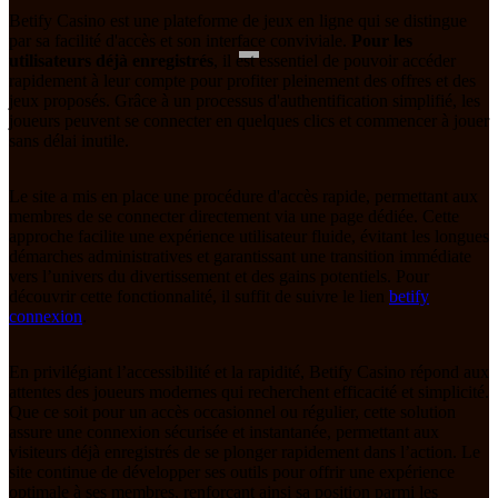
Betify Casino est une plateforme de jeux en ligne qui se distingue
par sa facilité d'accès et son interface conviviale.
Pour les
utilisateurs déjà enregistrés
, il est essentiel de pouvoir accéder
rapidement à leur compte pour profiter pleinement des offres et des
jeux proposés. Grâce à un processus d'authentification simplifié, les
joueurs peuvent se connecter en quelques clics et commencer à jouer
sans délai inutile.
Le site a mis en place une procédure d'accès rapide, permettant aux
membres de se connecter directement via une page dédiée. Cette
approche facilite une expérience utilisateur fluide, évitant les longues
démarches administratives et garantissant une transition immédiate
vers l’univers du divertissement et des gains potentiels. Pour
découvrir cette fonctionnalité, il suffit de suivre le lien
betify
connexion
.
En privilégiant l’accessibilité et la rapidité, Betify Casino répond aux
attentes des joueurs modernes qui recherchent efficacité et simplicité.
Que ce soit pour un accès occasionnel ou régulier, cette solution
assure une connexion sécurisée et instantanée, permettant aux
visiteurs déjà enregistrés de se plonger rapidement dans l’action. Le
site continue de développer ses outils pour offrir une expérience
optimale à ses membres, renforçant ainsi sa position parmi les