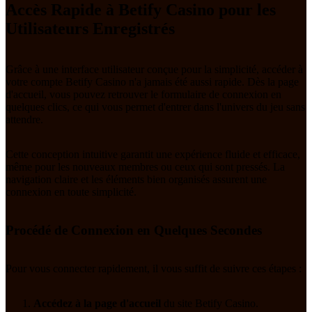
Accès Rapide à Betify Casino pour les
Utilisateurs Enregistrés
Grâce à une interface utilisateur conçue pour la simplicité, accéder à
votre compte Betify Casino n'a jamais été aussi rapide. Dès la page
d'accueil, vous pouvez retrouver le formulaire de connexion en
quelques clics, ce qui vous permet d'entrer dans l'univers du jeu sans
attendre.
Cette conception intuitive garantit une expérience fluide et efficace,
même pour les nouveaux membres ou ceux qui sont pressés. La
navigation claire et les éléments bien organisés assurent une
connexion en toute simplicité.
Procédé de Connexion en Quelques Secondes
Pour vous connecter rapidement, il vous suffit de suivre ces étapes :
Accédez à la page d'accueil
du site Betify Casino.