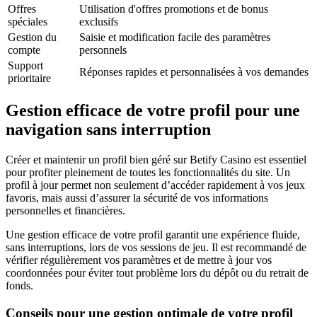
Offres
Utilisation d'offres promotions et de bonus
spéciales
exclusifs
Gestion du
Saisie et modification facile des paramètres
compte
personnels
Support
Réponses rapides et personnalisées à vos demandes
prioritaire
Gestion efficace de votre profil pour une
navigation sans interruption
Créer et maintenir un profil bien géré sur Betify Casino est essentiel
pour profiter pleinement de toutes les fonctionnalités du site. Un
profil à jour permet non seulement d’accéder rapidement à vos jeux
favoris, mais aussi d’assurer la sécurité de vos informations
personnelles et financières.
Une gestion efficace de votre profil garantit une expérience fluide,
sans interruptions, lors de vos sessions de jeu. Il est recommandé de
vérifier régulièrement vos paramètres et de mettre à jour vos
coordonnées pour éviter tout problème lors du dépôt ou du retrait de
fonds.
Conseils pour une gestion optimale de votre profil