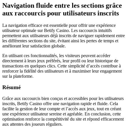
Navigation fluide entre les sections grâce
aux raccourcis pour utilisateurs inscrits
La navigation efficace est essentielle pour offrir une expérience
utilisateur optimale sur Betify Casino. Les raccourcis intuitifs
permettent aux utilisateurs déjà inscrits de naviguer rapidement entre
les différentes sections du site, évitant ainsi les pertes de temps et
améliorant leur satisfaction globale.
En utilisant ces fonctionnalités, les visiteurs peuvent accéder
directement à leurs jeux préférés, leur profil ou leur historique de
transactions en quelques clics. Cette simplicité d’accès contribue à
renforcer la fidélité des utilisateurs et à maximiser leur engagement
sur la plateforme.
Résumé
Grâce aux raccourcis bien conçus et accessibles pour les utilisateurs
inscrits, Betify Casino offre une navigation rapide et fluide. Cela
facilite la gestion de leur compte et l’accès aux jeux, tout en créant
une expérience utilisateur sereine et agréable. En conclusion, cette
optimisation renforce la compétitivité du site et répond efficacement
aux attentes des joueurs réguliers.