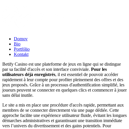
Domov
Bio
Portfólio
Kontakt
Betify Casino est une plateforme de jeux en ligne qui se distingue
par sa facilité d'accès et son interface conviviale.
Pour les
utilisateurs déjà enregistrés
, il est essentiel de pouvoir accéder
rapidement à leur compte pour profiter pleinement des offres et des
jeux proposés. Grâce à un processus d'authentification simplifié, les
joueurs peuvent se connecter en quelques clics et commencer à jouer
sans délai inutile.
Le site a mis en place une procédure d'accès rapide, permettant aux
membres de se connecter directement via une page dédiée. Cette
approche facilite une expérience utilisateur fluide, évitant les longues
démarches administratives et garantissant une transition immédiate
vers l’univers du divertissement et des gains potentiels. Pour