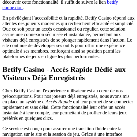
découvrir cette fonctionnalité, il suffit de suivre le lien
betify
connexion
.
En privilégiant l’accessibilité et la rapidité, Betify Casino répond aux
attentes des joueurs modernes qui recherchent efficacité et simplicité.
Que ce soit pour un accès occasionnel ou régulier, cette solution
assure une connexion sécurisée et instantanée, permettant aux
visiteurs déjà enregistrés de se plonger rapidement dans l’action. Le
site continue de développer ses outils pour offrir une expérience
optimale à ses membres, renforçant ainsi sa position parmi les
plateformes de jeux en ligne les plus performantes.
Betify Casino - Accès Rapide Dédié aux
Visiteurs Déjà Enregistrés
Chez Betify Casino, l'expérience utilisateur est au cœur de nos
préoccupations. Pour nos joueurs déjà enregistrés, nous avons mis
en place un système d'
Accès Rapide
qui leur permet de se connecter
rapidement et sans délai. Cette fonctionnalité leur offre un accès
instantané à leur compte, leur permettant de profiter de leurs jeux
préférés en quelques clics.
Ce service est conçu pour assurer une transition fluide entre la
navigation sur le site et la session de jeu. Grâce à une interface