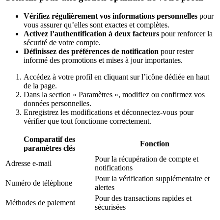
Vérifiez régulièrement vos informations personnelles
pour
vous assurer qu’elles sont exactes et complètes.
Activez l’authentification à deux facteurs
pour renforcer la
sécurité de votre compte.
Définissez des préférences de notification
pour rester
informé des promotions et mises à jour importantes.
Accédez à votre profil en cliquant sur l’icône dédiée en haut
de la page.
Dans la section « Paramètres », modifiez ou confirmez vos
données personnelles.
Enregistrez les modifications et déconnectez-vous pour
vérifier que tout fonctionne correctement.
Comparatif des
Fonction
paramètres clés
Pour la récupération de compte et
Adresse e-mail
notifications
Pour la vérification supplémentaire et
Numéro de téléphone
alertes
Pour des transactions rapides et
Méthodes de paiement
sécurisées