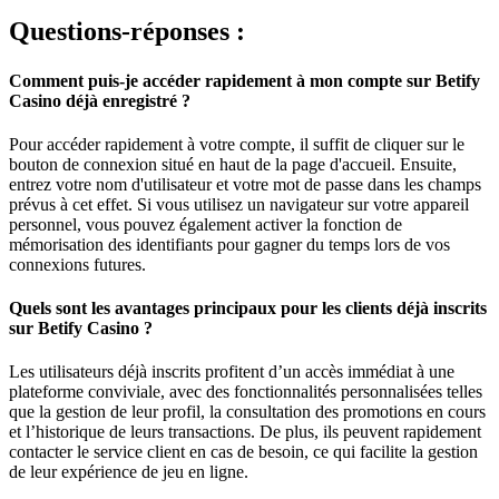
Questions-réponses :
Comment puis-je accéder rapidement à mon compte sur Betify
Casino déjà enregistré ?
Pour accéder rapidement à votre compte, il suffit de cliquer sur le
bouton de connexion situé en haut de la page d'accueil. Ensuite,
entrez votre nom d'utilisateur et votre mot de passe dans les champs
prévus à cet effet. Si vous utilisez un navigateur sur votre appareil
personnel, vous pouvez également activer la fonction de
mémorisation des identifiants pour gagner du temps lors de vos
connexions futures.
Quels sont les avantages principaux pour les clients déjà inscrits
sur Betify Casino ?
Les utilisateurs déjà inscrits profitent d’un accès immédiat à une
plateforme conviviale, avec des fonctionnalités personnalisées telles
que la gestion de leur profil, la consultation des promotions en cours
et l’historique de leurs transactions. De plus, ils peuvent rapidement
contacter le service client en cas de besoin, ce qui facilite la gestion
de leur expérience de jeu en ligne.