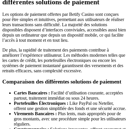
différentes solutions de paiement
Les options de paiement offertes par Betify Casino sont conçues
pour être simples et intuitives, permettant aux utilisateurs de réaliser
leurs transactions sans difficulté. La majorité des solutions
disponibles disposent d’interfaces conviviales, accessibles aussi bien
depuis un ordinateur que depuis un dispositif mobile, ce qui facilite
l’accès à tout moment et en tout lieu.
De plus, la rapidité de traitement des paiements contribue à
améliorer l’expérience utilisateur. Les méthodes modernes telles que
les cartes de crédit, les portefeuilles électroniques ou encore les
systèmes de paiement instantané garantissent des versements et des
retraits efficaces, sans complexité excessive.
Comparaison des différentes solutions de paiement
Cartes Bancaires :
Facilité d’utilisation courante, acceptées
partout, traitement immédiat ou sous 24 heures.
Portefeuilles Électroniques :
Like PayPal ou Neteller,
offrent une gestion simplifiée des fonds et une sécurité accrue.
Virements Bancaires :
Plus lents, mais appropriés pour de
gros montants, avec une procédure simple pour les utilisateurs
réguliers.