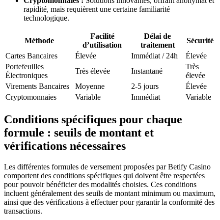
Cryptomonnaies :
Solutions innovantes, offrant anonymat et
rapidité, mais requièrent une certaine familiarité
technologique.
Facilité
Délai de
Méthode
Sécurité
d’utilisation
traitement
Cartes Bancaires
Élevée
Immédiat / 24h
Élevée
Portefeuilles
Très
Très élevée
Instantané
Électroniques
élevée
Virements Bancaires
Moyenne
2-5 jours
Élevée
Cryptomonnaies
Variable
Immédiat
Variable
Conditions spécifiques pour chaque
formule : seuils de montant et
vérifications nécessaires
Les différentes formules de versement proposées par Betify Casino
comportent des conditions spécifiques qui doivent être respectées
pour pouvoir bénéficier des modalités choisies. Ces conditions
incluent généralement des seuils de montant minimum ou maximum,
ainsi que des vérifications à effectuer pour garantir la conformité des
transactions.