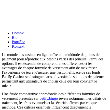
Domov
Bio
Portfólio
Kontakt
Le monde des casinos en ligne offre une multitude d'options de
paiement pour répondre aux besoins variés des joueurs. Parmi ces
options, il est essentiel de comprendre les différences et les
avantages de chaque formule de versement afin de maximiser
l'expérience de jeu et d'assurer une gestion efficace de ses fonds.
Betify Casino
se distingue par sa diversité de solutions de paiement,
permettant aux utilisateurs de choisir celle qui leur convient le
mieux.
Une étude comparative approfondie des différentes formules de
versement présentes sur
betify.bingo
révèle notamment les délais de
traitement, les frais éventuels et la sécurité offertes par chaque
méthode. Ces critères essentiels influencent directement la