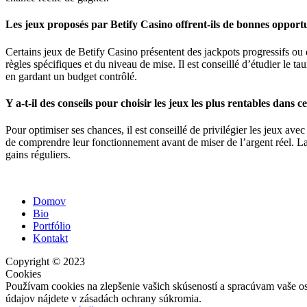
Les jeux proposés par Betify Casino offrent-ils de bonnes opport
Certains jeux de Betify Casino présentent des jackpots progressifs ou d
règles spécifiques et du niveau de mise. Il est conseillé d’étudier le
en gardant un budget contrôlé.
Y a-t-il des conseils pour choisir les jeux les plus rentables dans c
Pour optimiser ses chances, il est conseillé de privilégier les jeux avec
de comprendre leur fonctionnement avant de miser de l’argent réel. La
gains réguliers.
Domov
Bio
Portfólio
Kontakt
Copyright © 2023
Cookies
Používam cookies na zlepšenie vašich skúseností a spracúvam vaše o
údajov nájdete v zásadách ochrany súkromia.