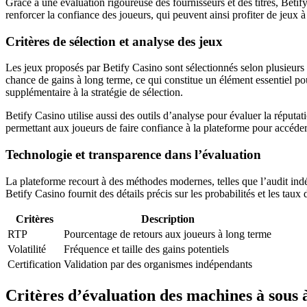
Grâce à une évaluation rigoureuse des fournisseurs et des titres, Betify
renforcer la confiance des joueurs, qui peuvent ainsi profiter de jeux à la
Critères de sélection et analyse des jeux
Les jeux proposés par Betify Casino sont sélectionnés selon plusieurs cri
chance de gains à long terme, ce qui constitue un élément essentiel pou
supplémentaire à la stratégie de sélection.
Betify Casino utilise aussi des outils d’analyse pour évaluer la réputati
permettant aux joueurs de faire confiance à la plateforme pour accéder
Technologie et transparence dans l’évaluation
La plateforme recourt à des méthodes modernes, telles que l’audit indép
Betify Casino fournit des détails précis sur les probabilités et les tau
Critères
Description
RTP
Pourcentage de retours aux joueurs à long terme
Volatilité
Fréquence et taille des gains potentiels
Certification
Validation par des organismes indépendants
Critères d’évaluation des machines à sous à