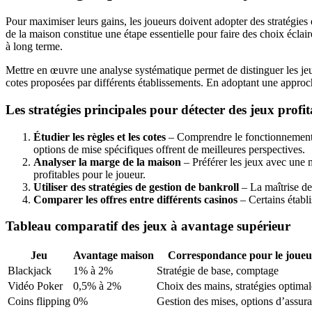
Pour maximiser leurs gains, les joueurs doivent adopter des stratégies 
de la maison constitue une étape essentielle pour faire des choix éclair
à long terme.
Mettre en œuvre une analyse systématique permet de distinguer les jeux
cotes proposées par différents établissements. En adoptant une approche
Les stratégies principales pour détecter des jeux profit
Étudier les règles et les cotes
– Comprendre le fonctionnement p
options de mise spécifiques offrent de meilleures perspectives.
Analyser la marge de la maison
– Préférer les jeux avec une 
profitables pour le joueur.
Utiliser des stratégies de gestion de bankroll
– La maîtrise de
Comparer les offres entre différents casinos
– Certains établ
Tableau comparatif des jeux à avantage supérieur
Jeu
Avantage maison
Correspondance pour le joueu
Blackjack
1% à 2%
Stratégie de base, comptage
Vidéo Poker
0,5% à 2%
Choix des mains, stratégies optimal
Coins flipping
0%
Gestion des mises, options d’assur