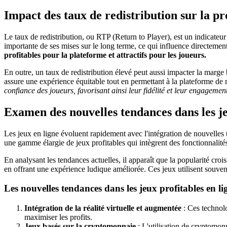
Impact des taux de redistribution sur la pro
Le taux de redistribution, ou RTP (Return to Player), est un indicateur 
importante de ses mises sur le long terme, ce qui influence directement 
profitables pour la plateforme et attractifs pour les joueurs.
En outre, un taux de redistribution élevé peut aussi impacter la marge bé
assure une expérience équitable tout en permettant à la plateforme de m
confiance des joueurs, favorisant ainsi leur fidélité et leur engagement
Examen des nouvelles tendances dans les je
Les jeux en ligne évoluent rapidement avec l'intégration de nouvelles
une gamme élargie de jeux profitables qui intègrent des fonctionnalité
En analysant les tendances actuelles, il apparaît que la popularité cro
en offrant une expérience ludique améliorée. Ces jeux utilisent souve
Les nouvelles tendances dans les jeux profitables en li
Intégration de la réalité virtuelle et augmentée
: Ces technolo
maximiser les profits.
Jeux basés sur la cryptomonnaie
: L'utilisation de cryptomonn