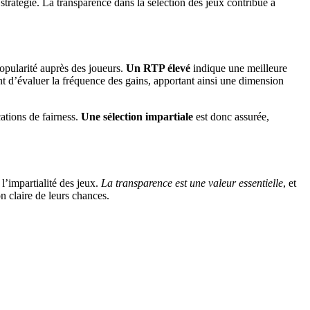
 stratégie. La transparence dans la sélection des jeux contribue à
 popularité auprès des joueurs.
Un RTP élevé
indique une meilleure
 d’évaluer la fréquence des gains, apportant ainsi une dimension
cations de fairness.
Une sélection impartiale
est donc assurée,
l’impartialité des jeux.
La transparence est une valeur essentielle
, et
on claire de leurs chances.