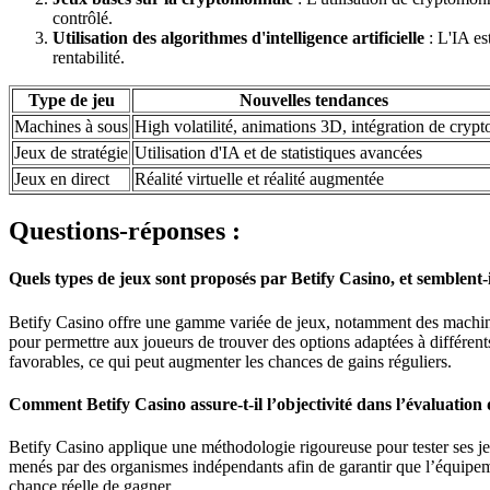
contrôlé.
Utilisation des algorithmes d'intelligence artificielle
: L'IA es
rentabilité.
Type de jeu
Nouvelles tendances
Machines à sous
High volatilité, animations 3D, intégration de crypt
Jeux de stratégie
Utilisation d'IA et de statistiques avancées
Jeux en direct
Réalité virtuelle et réalité augmentée
Questions-réponses :
Quels types de jeux sont proposés par Betify Casino, et semblent-i
Betify Casino offre une gamme variée de jeux, notamment des machines 
pour permettre aux joueurs de trouver des options adaptées à différents
favorables, ce qui peut augmenter les chances de gains réguliers.
Comment Betify Casino assure-t-il l’objectivité dans l’évaluation 
Betify Casino applique une méthodologie rigoureuse pour tester ses jeu
menés par des organismes indépendants afin de garantir que l’équipement
chance réelle de gagner.