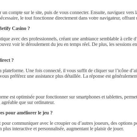
er un compte sur le site, puis de vous connecter. Ensuite, naviguez vers
essaire, le tout fonctionne directement dans votre navigateur, offrant u
Betify Casino ?
entique avec des professionnels, créant une ambiance semblable à celle 
uvez voir le déroulement du jeu en temps réel. De plus, les sessions en d
irect ?
a plateforme. Une fois connecté, il vous suffit de cliquer sur l’icône d
ous préférez une assistance plus détaillée. La réponse est généralement 
orme est optimisée pour fonctionner sur smartphones et tablettes, permet
i agréable que sur ordinateur.
res pour améliorer le jeu ?
pour communiquer avec le croupier ou d’autres joueurs, des options pou
plus interactive et personnalisée, augmentant le plaisir de jouer.