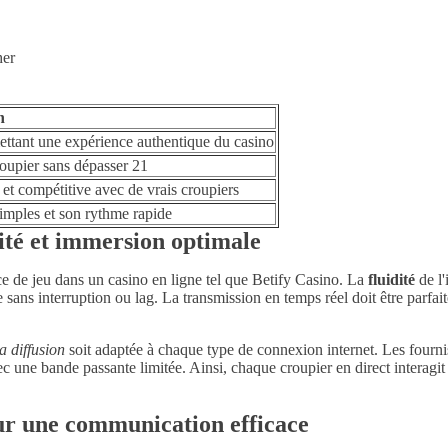
her
n
mettant une expérience authentique du casino
croupier sans dépasser 21
 et compétitive avec de vrais croupiers
simples et son rythme rapide
dité et immersion optimale
nce de jeu dans un casino en ligne tel que Betify Casino. La
fluidité
de l'
sans interruption ou lag. La transmission en temps réel doit être parfait
a diffusion
soit adaptée à chaque type de connexion internet. Les fourni
c une bande passante limitée. Ainsi, chaque croupier en direct interagit 
our une communication efficace