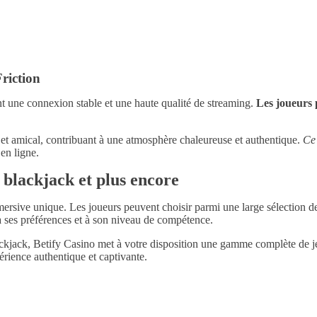
riction
nt une connexion stable et une haute qualité de streaming.
Les joueurs 
l et amical, contribuant à une atmosphère chaleureuse et authentique.
Ce 
en ligne.
, blackjack et plus encore
ersive unique. Les joueurs peuvent choisir parmi une large sélection de
 à ses préférences et à son niveau de compétence.
lackjack, Betify Casino met à votre disposition une gamme complète de je
érience authentique et captivante.