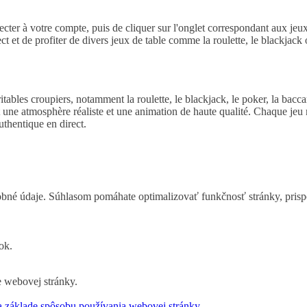
necter à votre compte, puis de cliquer sur l'onglet correspondant aux jeu
ct et de profiter de divers jeux de table comme la roulette, le blackjack
itables croupiers, notamment la roulette, le blackjack, le poker, la ba
t une atmosphère réaliste et une animation de haute qualité. Chaque jeu m
uthentique en direct.
bné údaje. Súhlasom pomáhate optimalizovať funkčnosť stránky, prispô
ok.
e webovej stránky.
a základe spôsobu používania webovej stránky.