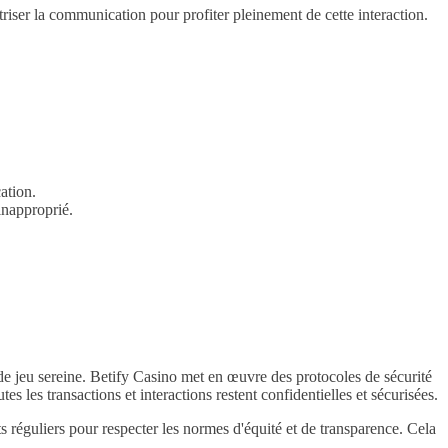
triser la communication pour profiter pleinement de cette interaction.
ation.
inapproprié.
ce de jeu sereine. Betify Casino met en œuvre des protocoles de sécurité
 les transactions et interactions restent confidentielles et sécurisées.
its réguliers pour respecter les normes d'équité et de transparence. Cela