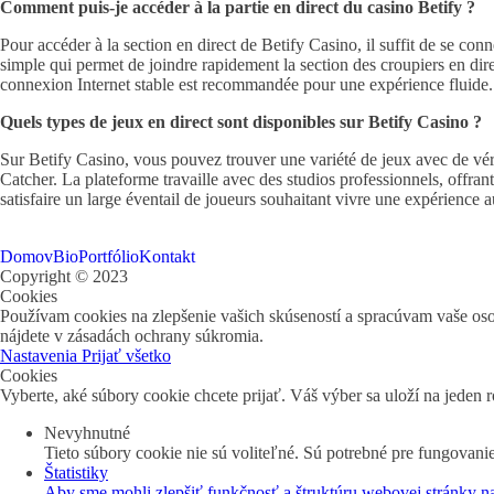
Comment puis-je accéder à la partie en direct du casino Betify ?
Pour accéder à la section en direct de Betify Casino, il suffit de se con
simple qui permet de joindre rapidement la section des croupiers en dire
connexion Internet stable est recommandée pour une expérience fluide.
Quels types de jeux en direct sont disponibles sur Betify Casino ?
Sur Betify Casino, vous pouvez trouver une variété de jeux avec de vér
Catcher. La plateforme travaille avec des studios professionnels, offran
satisfaire un large éventail de joueurs souhaitant vivre une expérience a
Domov
Bio
Portfólio
Kontakt
Copyright © 2023
Cookies
Používam cookies na zlepšenie vašich skúseností a spracúvam vaše oso
nájdete v zásadách ochrany súkromia.
Nastavenia
Prijať všetko
Cookies
Vyberte, aké súbory cookie chcete prijať. Váš výber sa uloží na jeden r
Nevyhnutné
Tieto súbory cookie nie sú voliteľné. Sú potrebné pre fungovani
Štatistiky
Aby sme mohli zlepšiť funkčnosť a štruktúru webovej stránky n