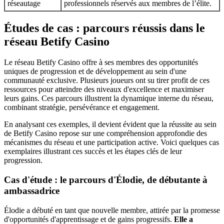
réseautage
professionnels réservés aux membres de l’élite.
Études de cas : parcours réussis dans le
réseau Betify Casino
Le réseau Betify Casino offre à ses membres des opportunités
uniques de progression et de développement au sein d'une
communauté exclusive. Plusieurs joueurs ont su tirer profit de ces
ressources pour atteindre des niveaux d'excellence et maximiser
leurs gains. Ces parcours illustrent la dynamique interne du réseau,
combinant stratégie, persévérance et engagement.
En analysant ces exemples, il devient évident que la réussite au sein
de Betify Casino repose sur une compréhension approfondie des
mécanismes du réseau et une participation active. Voici quelques cas
exemplaires illustrant ces succès et les étapes clés de leur
progression.
Cas d'étude : le parcours d'Élodie, de débutante à
ambassadrice
Élodie a débuté en tant que nouvelle membre, attirée par la promesse
d'opportunités d'apprentissage et de gains progressifs.
Elle a