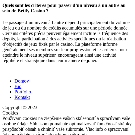
Quels sont les critères pour passer d’un niveau à un autre au
sein de Betify Casino ?
Le passage d’un niveau à l’autre dépend principalement du volume
de jeu ou du nombre de crédits accumulés sur une période donnée.
Certains critères précis peuvent également inclure la fréquence des
dépôts, la participation à des activités spécifiques ou la réalisation
d’objectifs de jeux fixés par le casino. La plateforme informe
généralement ses membres sur leur progression et les critères pour
atteindre le niveau supérieur, encourageant ainsi une activité
régulière et stratégique dans leur manière de jouer.
Domov
Bio
Portfólio
Kontakt
Copyright © 2023
Cookies
Používam cookies na zlepšenie vašich skúseností a spracúvam vaše
osobné údaje. Súhlasom pomáhate optimalizovať funkčnosť stránky,
prispôsobiť obsah a chrániť vaše súkromie. Viac info o spracovaní
údajov nájdete v zásadách ochrany súkromia.