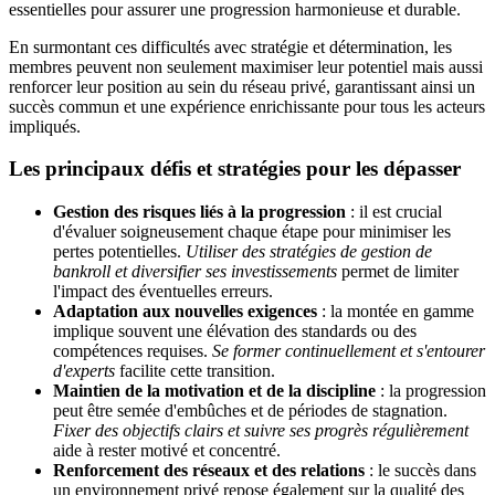
essentielles pour assurer une progression harmonieuse et durable.
En surmontant ces difficultés avec stratégie et détermination, les
membres peuvent non seulement maximiser leur potentiel mais aussi
renforcer leur position au sein du réseau privé, garantissant ainsi un
succès commun et une expérience enrichissante pour tous les acteurs
impliqués.
Les principaux défis et stratégies pour les dépasser
Gestion des risques liés à la progression
: il est crucial
d'évaluer soigneusement chaque étape pour minimiser les
pertes potentielles.
Utiliser des stratégies de gestion de
bankroll et diversifier ses investissements
permet de limiter
l'impact des éventuelles erreurs.
Adaptation aux nouvelles exigences
: la montée en gamme
implique souvent une élévation des standards ou des
compétences requises.
Se former continuellement et s'entourer
d'experts
facilite cette transition.
Maintien de la motivation et de la discipline
: la progression
peut être semée d'embûches et de périodes de stagnation.
Fixer des objectifs clairs et suivre ses progrès régulièrement
aide à rester motivé et concentré.
Renforcement des réseaux et des relations
: le succès dans
un environnement privé repose également sur la qualité des