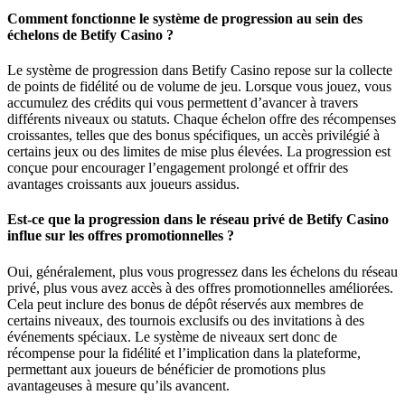
Comment fonctionne le système de progression au sein des
échelons de Betify Casino ?
Le système de progression dans Betify Casino repose sur la collecte
de points de fidélité ou de volume de jeu. Lorsque vous jouez, vous
accumulez des crédits qui vous permettent d’avancer à travers
différents niveaux ou statuts. Chaque échelon offre des récompenses
croissantes, telles que des bonus spécifiques, un accès privilégié à
certains jeux ou des limites de mise plus élevées. La progression est
conçue pour encourager l’engagement prolongé et offrir des
avantages croissants aux joueurs assidus.
Est-ce que la progression dans le réseau privé de Betify Casino
influe sur les offres promotionnelles ?
Oui, généralement, plus vous progressez dans les échelons du réseau
privé, plus vous avez accès à des offres promotionnelles améliorées.
Cela peut inclure des bonus de dépôt réservés aux membres de
certains niveaux, des tournois exclusifs ou des invitations à des
événements spéciaux. Le système de niveaux sert donc de
récompense pour la fidélité et l’implication dans la plateforme,
permettant aux joueurs de bénéficier de promotions plus
avantageuses à mesure qu’ils avancent.