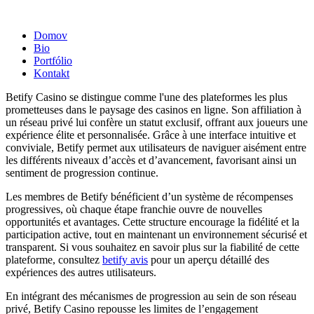
Domov
Bio
Portfólio
Kontakt
Betify Casino se distingue comme l'une des plateformes les plus
prometteuses dans le paysage des casinos en ligne. Son affiliation à
un réseau privé lui confère un statut exclusif, offrant aux joueurs une
expérience élite et personnalisée. Grâce à une interface intuitive et
conviviale, Betify permet aux utilisateurs de naviguer aisément entre
les différents niveaux d’accès et d’avancement, favorisant ainsi un
sentiment de progression continue.
Les membres de Betify bénéficient d’un système de récompenses
progressives, où chaque étape franchie ouvre de nouvelles
opportunités et avantages. Cette structure encourage la fidélité et la
participation active, tout en maintenant un environnement sécurisé et
transparent. Si vous souhaitez en savoir plus sur la fiabilité de cette
plateforme, consultez
betify avis
pour un aperçu détaillé des
expériences des autres utilisateurs.
En intégrant des mécanismes de progression au sein de son réseau
privé, Betify Casino repousse les limites de l’engagement