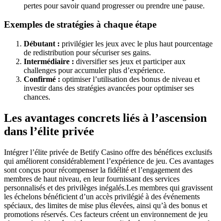
pertes pour savoir quand progresser ou prendre une pause.
Exemples de stratégies à chaque étape
Débutant :
privilégier les jeux avec le plus haut pourcentage
de redistribution pour sécuriser ses gains.
Intermédiaire :
diversifier ses jeux et participer aux
challenges pour accumuler plus d’expérience.
Confirmé :
optimiser l’utilisation des bonus de niveau et
investir dans des stratégies avancées pour optimiser ses
chances.
Les avantages concrets liés à l’ascension
dans l’élite privée
Intégrer l’élite privée de Betify Casino offre des bénéfices exclusifs
qui améliorent considérablement l’expérience de jeu. Ces avantages
sont conçus pour récompenser la fidélité et l’engagement des
membres de haut niveau, en leur fournissant des services
personnalisés et des privilèges inégalés.Les membres qui gravissent
les échelons bénéficient d’un accès privilégié à des événements
spéciaux, des limites de mise plus élevées, ainsi qu’à des bonus et
promotions réservés. Ces facteurs créent un environnement de jeu