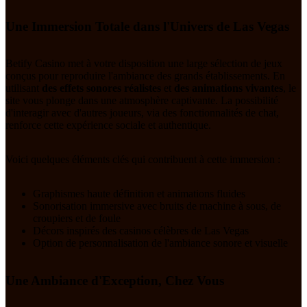
Une Immersion Totale dans l'Univers de Las Vegas
Betify Casino met à votre disposition une large sélection de jeux
conçus pour reproduire l'ambiance des grands établissements. En
utilisant
des effets sonores réalistes
et
des animations vivantes
, le
site vous plonge dans une atmosphère captivante. La possibilité
d'interagir avec d'autres joueurs, via des fonctionnalités de chat,
renforce cette expérience sociale et authentique.
Voici quelques éléments clés qui contribuent à cette immersion :
Graphismes haute définition et animations fluides
Sonorisation immersive avec bruits de machine à sous, de
croupiers et de foule
Décors inspirés des casinos célèbres de Las Vegas
Option de personnalisation de l'ambiance sonore et visuelle
Une Ambiance d'Exception, Chez Vous