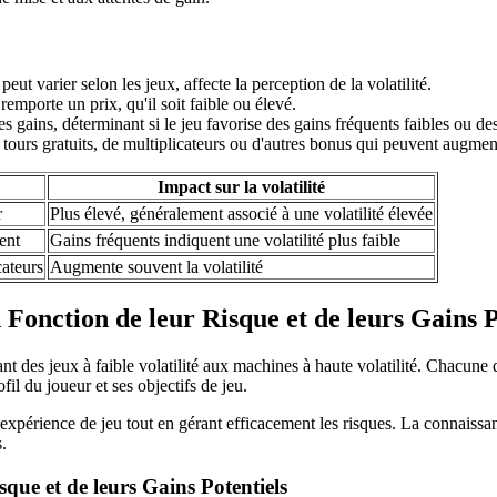
t varier selon les jeux, affecte la perception de la volatilité.
remporte un prix, qu'il soit faible ou élevé.
es gains, déterminant si le jeu favorise des gains fréquents faibles ou de
tours gratuits, de multiplicateurs ou d'autres bonus qui peuvent augmente
Impact sur la volatilité
r
Plus élevé, généralement associé à une volatilité élevée
ent
Gains fréquents indiquent une volatilité plus faible
cateurs
Augmente souvent la volatilité
Fonction de leur Risque et de leurs Gains P
nt des jeux à faible volatilité aux machines à haute volatilité. Chacune 
ofil du joueur et ses objectifs de jeu.
'expérience de jeu tout en gérant efficacement les risques. La connaissa
s.
que et de leurs Gains Potentiels