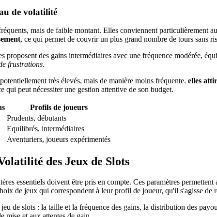
u de volatilité
 fréquents, mais de faible montant. Elles conviennent particulièrement 
ssement
, ce qui permet de couvrir un plus grand nombre de tours sans ri
s proposent des gains intermédiaires avec une fréquence modérée, équi
e frustrations
.
 potentiellement très élevés, mais de manière moins fréquente.
elles att
 ce qui peut nécessiter une gestion attentive de son budget.
ns
Profils de joueurs
Prudents, débutants
Equilibrés, intermédiaires
Aventuriers, joueurs expérimentés
olatilité des Jeux de Slots
critères essentiels doivent être pris en compte. Ces paramètres permetten
oix de jeux qui correspondent à leur profil de joueur, qu'il s'agisse de 
n jeu de slots : la taille et la fréquence des gains, la distribution des pa
e mise et aux attentes de gain.