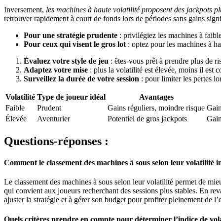
Inversement,
les machines à haute volatilité proposent des jackpots p
retrouver rapidement à court de fonds lors de périodes sans gains signif
Pour une stratégie prudente
: privilégiez les machines à faible
Pour ceux qui visent le gros lot
: optez pour les machines à hau
Évaluez votre style de jeu
: êtes-vous prêt à prendre plus de ri
Adaptez votre mise
: plus la volatilité est élevée, moins il es
Surveillez la durée de votre session
: pour limiter les pertes l
Volatilité
Type de joueur idéal
Avantages
Faible
Prudent
Gains réguliers, moindre risque
Gain
Élevée
Aventurier
Potentiel de gros jackpots
Gain
Questions-réponses :
Comment le classement des machines à sous selon leur volatilité in
Le classement des machines à sous selon leur volatilité permet de mieu
qui convient aux joueurs recherchant des sessions plus stables. En rev
ajuster la stratégie et à gérer son budget pour profiter pleinement de l
Quels critères prendre en compte pour déterminer l’indice de vola