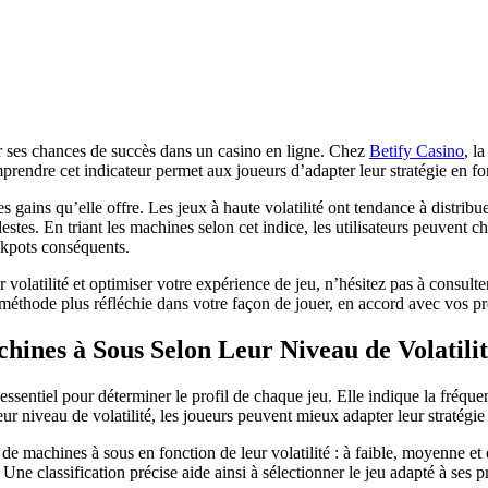
r ses chances de succès dans un casino en ligne. Chez
Betify Casino
, l
rendre cet indicateur permet aux joueurs d’adapter leur stratégie en fon
s gains qu’elle offre. Les jeux à haute volatilité ont tendance à distrib
estes. En triant les machines selon cet indice, les utilisateurs peuvent c
ckpots conséquents.
olatilité et optimiser votre expérience de jeu, n’hésitez pas à consulte
 méthode plus réfléchie dans votre façon de jouer, en accord avec vos p
hines à Sous Selon Leur Niveau de Volatili
e essentiel pour déterminer le profil de chaque jeu. Elle indique la fréq
 niveau de volatilité, les joueurs peuvent mieux adapter leur stratégie 
s de machines à sous en fonction de leur volatilité : à faible, moyenne e
 Une classification précise aide ainsi à sélectionner le jeu adapté à ses p