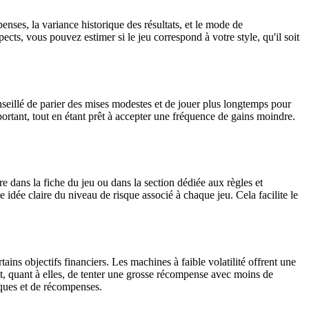
enses, la variance historique des résultats, et le mode de
pects, vous pouvez estimer si le jeu correspond à votre style, qu'il soit
conseillé de parier des mises modestes et de jouer plus longtemps pour
mportant, tout en étant prêt à accepter une fréquence de gains moindre.
e dans la fiche du jeu ou dans la section dédiée aux règles et
 idée claire du niveau de risque associé à chaque jeu. Cela facilite le
ains objectifs financiers. Les machines à faible volatilité offrent une
nt, quant à elles, de tenter une grosse récompense avec moins de
sques et de récompenses.