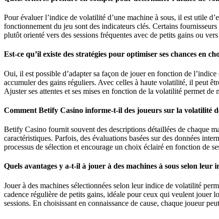
Pour évaluer l’indice de volatilité d’une machine à sous, il est utile d
fonctionnement du jeu sont des indicateurs clés. Certains fournisseurs pu
plutôt orienté vers des sessions fréquentes avec de petits gains ou vers
Est-ce qu’il existe des stratégies pour optimiser ses chances en ch
Oui, il est possible d’adapter sa façon de jouer en fonction de l’indice
accumuler des gains réguliers. Avec celles à haute volatilité, il peut ê
Ajuster ses attentes et ses mises en fonction de la volatilité permet de
Comment Betify Casino informe-t-il des joueurs sur la volatilité d
Betify Casino fournit souvent des descriptions détaillées de chaque mac
caractéristiques. Parfois, des évaluations basées sur des données intern
processus de sélection et encourage un choix éclairé en fonction de se
Quels avantages y a-t-il à jouer à des machines à sous selon leur i
Jouer à des machines sélectionnées selon leur indice de volatilité perme
cadence régulière de petits gains, idéale pour ceux qui veulent jouer 
sessions. En choisissant en connaissance de cause, chaque joueur peut 