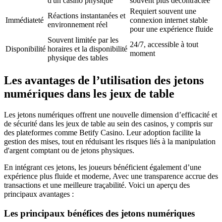
d'un casino physique
souvent plus décontractée
Requiert souvent une
Réactions instantanées et
Immédiateté
connexion internet stable
environnement réel
pour une expérience fluide
Souvent limitée par les
24/7, accessible à tout
Disponibilité
horaires et la disponibilité
moment
physique des tables
Les avantages de l’utilisation des jetons
numériques dans les jeux de table
Les jetons numériques offrent une nouvelle dimension d’efficacité et
de sécurité dans les jeux de table au sein des casinos, y compris sur
des plateformes comme Betify Casino. Leur adoption facilite la
gestion des mises, tout en réduisant les risques liés à la manipulation
d'argent comptant ou de jetons physiques.
En intégrant ces jetons, les joueurs bénéficient également d’une
expérience plus fluide et moderne, Avec une transparence accrue des
transactions et une meilleure traçabilité. Voici un aperçu des
principaux avantages :
Les principaux bénéfices des jetons numériques