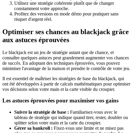
Utilisez une stratégie cohérente plutôt que de changer
constamment votre approche.
Profitez des versions en mode démo pour pratiquer sans
risquer d'argent réel.
Optimiser ses chances au blackjack grâce
aux astuces éprouvées
Le blackjack est un jeu de stratégie autant que de chance, et
connaître quelques astuces peut grandement augmenter vos chances
de succès. En adoptant des techniques éprouvées, vous pouvez
minimiser l'avantage de la maison et prendre le contrôle de votre jeu.
Il est essentiel de maîtriser les stratégies de base du blackjack, qui
ont été développées à partir de calculs mathématiques pour optimiser
vos décisions selon votre main et la carte visible du croupier.
Les astuces éprouvées pour maximiser vos gains
Suivre la stratégie de base :
Familiarisez-vous avec le
tableau de stratégie qui indique quand tirer, rester, doubler ou
splitter selon votre main et la carte du croupier.
Gérer sa bankroll :
Fixez-vous une limite et ne misez pas