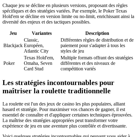
Chaque jeu se décline en plusieurs versions, proposant des règles
spécifiques et des stratégies variées. Par exemple, le Poker Texas
Hold'em se décline en version limite ou no-limit, enrichissant ainsi la
diversité des enjeux et des tactiques possibles.
Jeu
Variantes
Description
Classic,
Différentes règles de distribution et de
Blackjack
Européen,
paiement pour s'adapter à tous les
Atlantic City
styles de jeu
Texas Hold'em,
Multiple formats offrant des stratégies
Poker
Omaha, Seven
différentes et des niveaux de
Card Stud
compétition variés
Les stratégies incontournables pour
maîtriser la roulette traditionnelle
La roulette est l'un des jeux de casino les plus populaires, alliant
hasard et stratégie. Pour maximiser vos chances de gagner, il est
essentiel de connaître et d'appliquer certaines techniques éprouvées.
La maîtrise des stratégies appropriées peut transformer votre
expérience de jeu en une aventure plus contrôlée et divertissante.
Voici quelques stratégies incontournables qui peuvent vous aider à