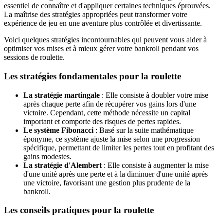
essentiel de connaître et d'appliquer certaines techniques éprouvées.
La maîtrise des stratégies appropriées peut transformer votre
expérience de jeu en une aventure plus contrôlée et divertissante.
Voici quelques stratégies incontournables qui peuvent vous aider à
optimiser vos mises et à mieux gérer votre bankroll pendant vos
sessions de roulette.
Les stratégies fondamentales pour la roulette
La stratégie martingale
: Elle consiste à doubler votre mise
après chaque perte afin de récupérer vos gains lors d'une
victoire. Cependant, cette méthode nécessite un capital
important et comporte des risques de pertes rapides.
Le système Fibonacci
: Basé sur la suite mathématique
éponyme, ce système ajuste la mise selon une progression
spécifique, permettant de limiter les pertes tout en profitant des
gains modestes.
La stratégie d'Alembert
: Elle consiste à augmenter la mise
d'une unité après une perte et à la diminuer d'une unité après
une victoire, favorisant une gestion plus prudente de la
bankroll.
Les conseils pratiques pour la roulette