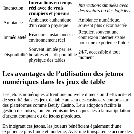
Interactions en temps
Interactions simulées avec
Interaction
réel avec de vrais
des avatars ou des logiciels
croupiers et joueurs
Ambiance authentique
Ambiance numérique,
Ambiance
d'un casino physique
souvent plus décontractée
Requiert souvent une
Réactions instantanées et
Immédiateté
connexion internet stable
environnement réel
pour une expérience fluide
Souvent limitée par les
24/7, accessible à tout
Disponibilité
horaires et la disponibilité
moment
physique des tables
Les avantages de l’utilisation des jetons
numériques dans les jeux de table
Les jetons numériques offrent une nouvelle dimension d’efficacité et
de sécurité dans les jeux de table au sein des casinos, y compris sur
des plateformes comme Betify Casino. Leur adoption facilite la
gestion des mises, tout en réduisant les risques liés à la manipulation
d'argent comptant ou de jetons physiques.
En intégrant ces jetons, les joueurs bénéficient également d’une
expérience plus fluide et moderne, Avec une transparence accrue des