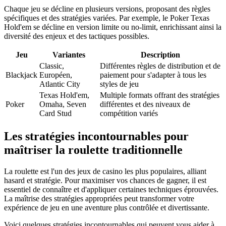
Chaque jeu se décline en plusieurs versions, proposant des règles
spécifiques et des stratégies variées. Par exemple, le Poker Texas
Hold'em se décline en version limite ou no-limit, enrichissant ainsi la
diversité des enjeux et des tactiques possibles.
Jeu
Variantes
Description
Classic,
Différentes règles de distribution et de
Blackjack
Européen,
paiement pour s'adapter à tous les
Atlantic City
styles de jeu
Texas Hold'em,
Multiple formats offrant des stratégies
Poker
Omaha, Seven
différentes et des niveaux de
Card Stud
compétition variés
Les stratégies incontournables pour
maîtriser la roulette traditionnelle
La roulette est l'un des jeux de casino les plus populaires, alliant
hasard et stratégie. Pour maximiser vos chances de gagner, il est
essentiel de connaître et d'appliquer certaines techniques éprouvées.
La maîtrise des stratégies appropriées peut transformer votre
expérience de jeu en une aventure plus contrôlée et divertissante.
Voici quelques stratégies incontournables qui peuvent vous aider à