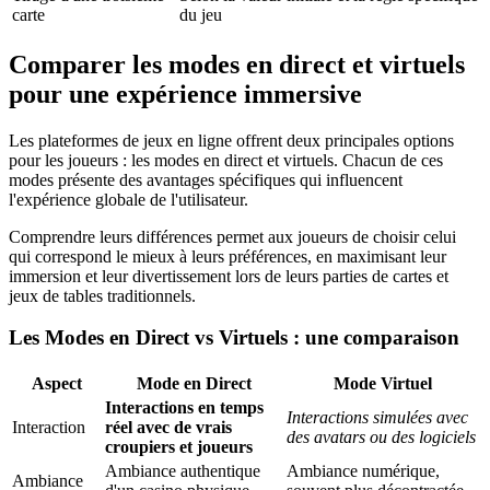
carte
du jeu
Comparer les modes en direct et virtuels
pour une expérience immersive
Les plateformes de jeux en ligne offrent deux principales options
pour les joueurs : les modes en direct et virtuels. Chacun de ces
modes présente des avantages spécifiques qui influencent
l'expérience globale de l'utilisateur.
Comprendre leurs différences permet aux joueurs de choisir celui
qui correspond le mieux à leurs préférences, en maximisant leur
immersion et leur divertissement lors de leurs parties de cartes et
jeux de tables traditionnels.
Les Modes en Direct vs Virtuels : une comparaison
Aspect
Mode en Direct
Mode Virtuel
Interactions en temps
Interactions simulées avec
Interaction
réel avec de vrais
des avatars ou des logiciels
croupiers et joueurs
Ambiance authentique
Ambiance numérique,
Ambiance