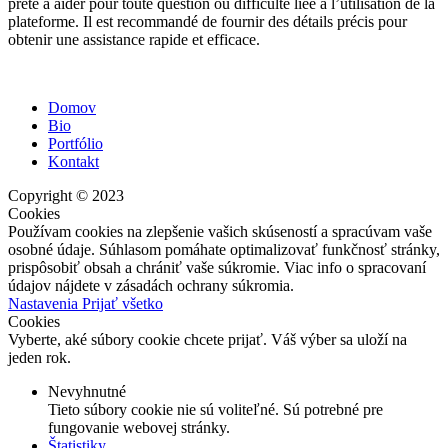
prête à aider pour toute question ou difficulté liée à l’utilisation de la
plateforme. Il est recommandé de fournir des détails précis pour
obtenir une assistance rapide et efficace.
Domov
Bio
Portfólio
Kontakt
Copyright © 2023
Cookies
Používam cookies na zlepšenie vašich skúseností a spracúvam vaše
osobné údaje. Súhlasom pomáhate optimalizovať funkčnosť stránky,
prispôsobiť obsah a chrániť vaše súkromie. Viac info o spracovaní
údajov nájdete v zásadách ochrany súkromia.
Nastavenia
Prijať všetko
Cookies
Vyberte, aké súbory cookie chcete prijať. Váš výber sa uloží na
jeden rok.
Nevyhnutné
Tieto súbory cookie nie sú voliteľné. Sú potrebné pre
fungovanie webovej stránky.
Štatistiky