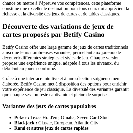
chance ou mettre à l’épreuve vos compétences, cette plateforme
constitue une excellente destination pour tous ceux qui apprécient la
richesse et la diversité des jeux de cartes et de tables classiques.
Découverte des variations de jeux de
cartes proposés par Betify Casino
Betify Casino offre une large gamme de jeux de cartes traditionnels
ainsi que leurs nombreuses variantes, permettant aux joueurs de
découvrir différentes stratégies et styles de jeu. Chaque version
propose une expérience unique, adaptée à tous les niveaux, du
débutant au joueur confirmé.
Grâce à une interface intuitive et à une sélection soigneusement
élaborée, Betify Casino met à disposition des options pour enrichir
votre expérience de jeu classique. La diversité des variantes garantit
que chaque session reste captivante et pleine de surprises.
Variantes des jeux de cartes populaires
Poker :
Texas Hold'em, Omaha, Seven Card Stud
Blackjack :
Classic, European, Atlantic City
Rami et autres jeux de cartes rapides