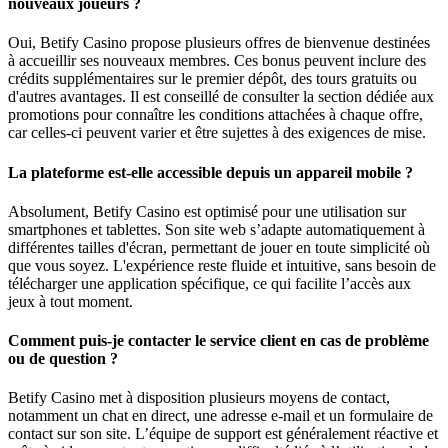
nouveaux joueurs ?
Oui, Betify Casino propose plusieurs offres de bienvenue destinées
à accueillir ses nouveaux membres. Ces bonus peuvent inclure des
crédits supplémentaires sur le premier dépôt, des tours gratuits ou
d'autres avantages. Il est conseillé de consulter la section dédiée aux
promotions pour connaître les conditions attachées à chaque offre,
car celles-ci peuvent varier et être sujettes à des exigences de mise.
La plateforme est-elle accessible depuis un appareil mobile ?
Absolument, Betify Casino est optimisé pour une utilisation sur
smartphones et tablettes. Son site web s’adapte automatiquement à
différentes tailles d'écran, permettant de jouer en toute simplicité où
que vous soyez. L'expérience reste fluide et intuitive, sans besoin de
télécharger une application spécifique, ce qui facilite l’accès aux
jeux à tout moment.
Comment puis-je contacter le service client en cas de problème
ou de question ?
Betify Casino met à disposition plusieurs moyens de contact,
notamment un chat en direct, une adresse e-mail et un formulaire de
contact sur son site. L’équipe de support est généralement réactive et