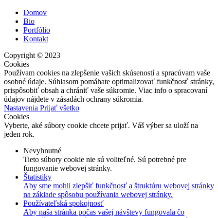
Domov
Bio
Portfólio
Kontakt
Copyright © 2023
Cookies
Používam cookies na zlepšenie vašich skúseností a spracúvam vaše
osobné údaje. Súhlasom pomáhate optimalizovať funkčnosť stránky,
prispôsobiť obsah a chrániť vaše súkromie. Viac info o spracovaní
údajov nájdete v zásadách ochrany súkromia.
Nastavenia
Prijať všetko
Cookies
Vyberte, aké súbory cookie chcete prijať. Váš výber sa uloží na
jeden rok.
Nevyhnutné
Tieto súbory cookie nie sú voliteľné. Sú potrebné pre
fungovanie webovej stránky.
Štatistiky
Aby sme mohli zlepšiť funkčnosť a štruktúru webovej stránky
na základe spôsobu používania webovej stránky.
Používateľská spokojnosť
Aby naša stránka počas vašej návštevy fungovala čo