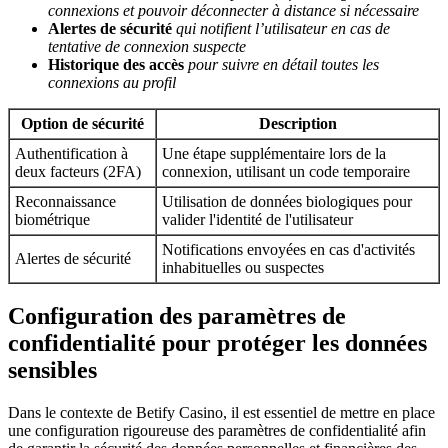
connexions et pouvoir déconnecter à distance si nécessaire
Alertes de sécurité
qui notifient l’utilisateur en cas de
tentative de connexion suspecte
Historique des accès
pour suivre en détail toutes les
connexions au profil
Option de sécurité
Description
Authentification à
Une étape supplémentaire lors de la
deux facteurs (2FA)
connexion, utilisant un code temporaire
Reconnaissance
Utilisation de données biologiques pour
biométrique
valider l'identité de l'utilisateur
Notifications envoyées en cas d'activités
Alertes de sécurité
inhabituelles ou suspectes
Configuration des paramètres de
confidentialité pour protéger les données
sensibles
Dans le contexte de Betify Casino, il est essentiel de mettre en place
une configuration rigoureuse des paramètres de confidentialité afin