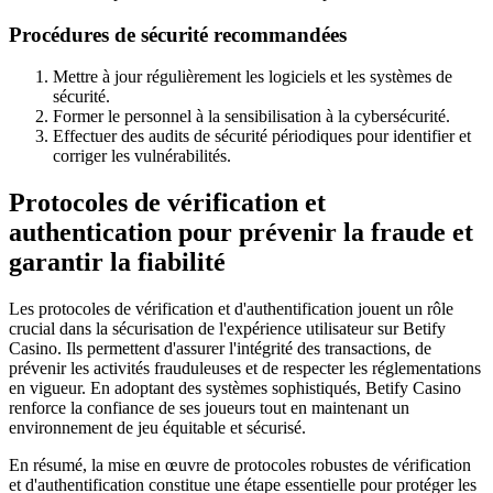
Procédures de sécurité recommandées
Mettre à jour régulièrement les logiciels et les systèmes de
sécurité.
Former le personnel à la sensibilisation à la cybersécurité.
Effectuer des audits de sécurité périodiques pour identifier et
corriger les vulnérabilités.
Protocoles de vérification et
authentication pour prévenir la fraude et
garantir la fiabilité
Les protocoles de vérification et d'authentification jouent un rôle
crucial dans la sécurisation de l'expérience utilisateur sur Betify
Casino. Ils permettent d'assurer l'intégrité des transactions, de
prévenir les activités frauduleuses et de respecter les réglementations
en vigueur. En adoptant des systèmes sophistiqués, Betify Casino
renforce la confiance de ses joueurs tout en maintenant un
environnement de jeu équitable et sécurisé.
En résumé, la mise en œuvre de protocoles robustes de vérification
et d'authentification constitue une étape essentielle pour protéger les