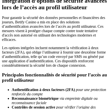
Intégration d’options de sécurité avancées
lors de l’accès au profil utilisateur
Pour garantir la sécurité des données personnelles et financières des
joueurs, Betify Casino a mis en place des solutions
d’authentification avancées lors de l’accès au profil utilisateur. Ces
mesures visent à protéger chaque compte contre toute tentative
d'accès non autorisé en utilisant des technologies modernes et
efficaces.
Les options intégrées incluent notamment la vérification à deux
facteurs (2FA), qui oblige l’utilisateur à fournir une deuxième forme
d’authentification, telle qu’un code envoyé par SMS ou généré par
une application d’authentification. Ces dispositifs renforcent
considérablement la sécurité lors de chaque connexion.
Principales fonctionnalités de sécurité pour l’accès au
profil utilisateur
Authentification à deux facteurs (2FA)
pour une protection
renforcée du compte
Reconnaissance biométrique
via empreinte digitale ou
reconnaissance faciale
Contrôles de session active
pour vérifier l’origine des