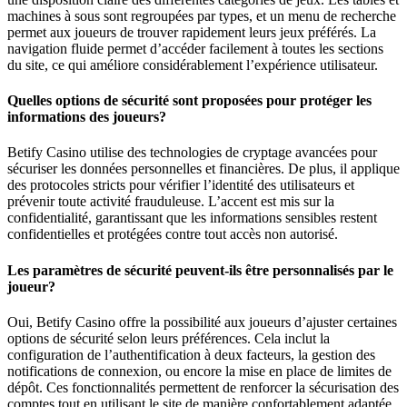
machines à sous sont regroupées par types, et un menu de recherche
permet aux joueurs de trouver rapidement leurs jeux préférés. La
navigation fluide permet d’accéder facilement à toutes les sections
du site, ce qui améliore considérablement l’expérience utilisateur.
Quelles options de sécurité sont proposées pour protéger les
informations des joueurs?
Betify Casino utilise des technologies de cryptage avancées pour
sécuriser les données personnelles et financières. De plus, il applique
des protocoles stricts pour vérifier l’identité des utilisateurs et
prévenir toute activité frauduleuse. L’accent est mis sur la
confidentialité, garantissant que les informations sensibles restent
confidentielles et protégées contre tout accès non autorisé.
Les paramètres de sécurité peuvent-ils être personnalisés par le
joueur?
Oui, Betify Casino offre la possibilité aux joueurs d’ajuster certaines
options de sécurité selon leurs préférences. Cela inclut la
configuration de l’authentification à deux facteurs, la gestion des
notifications de connexion, ou encore la mise en place de limites de
dépôt. Ces fonctionnalités permettent de renforcer la sécurisation des
comptes tout en utilisant le site de manière confortablement adaptée