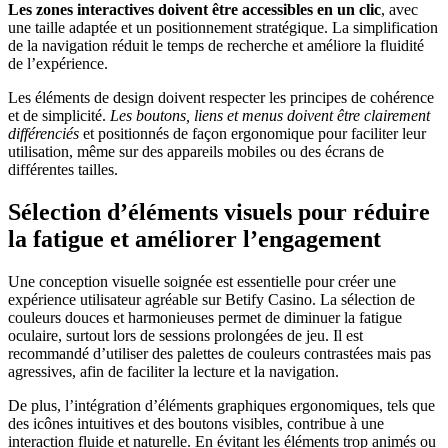
Les zones interactives doivent être accessibles en un clic
, avec
une taille adaptée et un positionnement stratégique. La simplification
de la navigation réduit le temps de recherche et améliore la fluidité
de l’expérience.
Les éléments de design doivent respecter les principes de cohérence
et de simplicité.
Les boutons, liens et menus doivent être clairement
différenciés
et positionnés de façon ergonomique pour faciliter leur
utilisation, même sur des appareils mobiles ou des écrans de
différentes tailles.
Sélection d’éléments visuels pour réduire
la fatigue et améliorer l’engagement
Une conception visuelle soignée est essentielle pour créer une
expérience utilisateur agréable sur Betify Casino. La sélection de
couleurs douces et harmonieuses permet de diminuer la fatigue
oculaire, surtout lors de sessions prolongées de jeu. Il est
recommandé d’utiliser des palettes de couleurs contrastées mais pas
agressives, afin de faciliter la lecture et la navigation.
De plus, l’intégration d’éléments graphiques ergonomiques, tels que
des icônes intuitives et des boutons visibles, contribue à une
interaction fluide et naturelle. En évitant les éléments trop animés ou