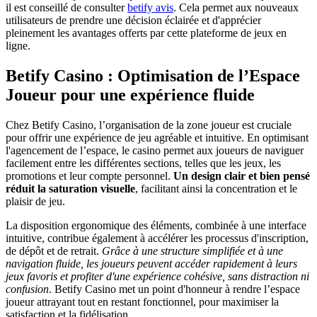
il est conseillé de consulter
betify avis
. Cela permet aux nouveaux
utilisateurs de prendre une décision éclairée et d'apprécier
pleinement les avantages offerts par cette plateforme de jeux en
ligne.
Betify Casino : Optimisation de l’Espace
Joueur pour une expérience fluide
Chez Betify Casino, l’organisation de la zone joueur est cruciale
pour offrir une expérience de jeu agréable et intuitive. En optimisant
l'agencement de l’espace, le casino permet aux joueurs de naviguer
facilement entre les différentes sections, telles que les jeux, les
promotions et leur compte personnel.
Un design clair et bien pensé
réduit la saturation visuelle
, facilitant ainsi la concentration et le
plaisir de jeu.
La disposition ergonomique des éléments, combinée à une interface
intuitive, contribue également à accélérer les processus d'inscription,
de dépôt et de retrait.
Grâce à une structure simplifiée et à une
navigation fluide, les joueurs peuvent accéder rapidement à leurs
jeux favoris et profiter d'une expérience cohésive, sans distraction ni
confusion
. Betify Casino met un point d'honneur à rendre l’espace
joueur attrayant tout en restant fonctionnel, pour maximiser la
satisfaction et la fidélisation.