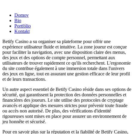
Domov
Bio
Portfólio
Kontakt
Betify Casino a su organiser sa plateforme pour offrir une
expérience utilisateur fluide et intuitive. La zone joueur est conçue
pour faciliter la navigation, avec une disposition claire des menus,
des jeux et des options de compte personnel, permettant aux
utilisateurs de trouver rapidement ce qu'ils recherchent. L'ergonomie
du site contribue également à une immersion totale dans l'univers
des jeux en ligne, tout en assurant une gestion efficace de leur profil
et de leurs transactions.
Un autre aspect essentiel de Betify Casino réside dans ses options de
sécurité, qui garantissent la protection des données personnelles et
financières des joueurs. Le site utilise des protocoles de cryptage
avancés et applique des mesures strictes pour prévenir toute fraude
ou accès non autorisé. De plus, des vérifications d'identité
rigoureuses sont mises en place pour assurer un environnement de
jeu honnête et sécurisé.
Pour en savoir plus sur la réputation et la fiabilité de Betify Casino,