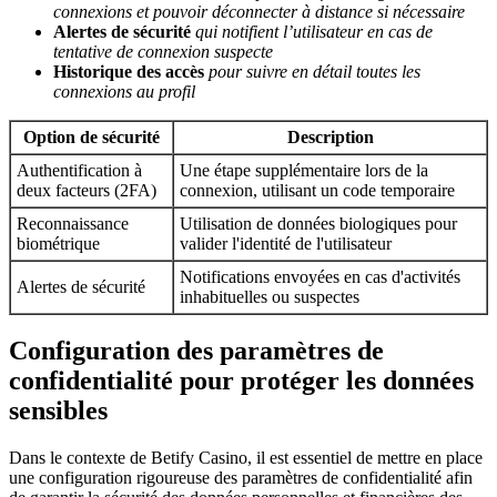
connexions et pouvoir déconnecter à distance si nécessaire
Alertes de sécurité
qui notifient l’utilisateur en cas de
tentative de connexion suspecte
Historique des accès
pour suivre en détail toutes les
connexions au profil
Option de sécurité
Description
Authentification à
Une étape supplémentaire lors de la
deux facteurs (2FA)
connexion, utilisant un code temporaire
Reconnaissance
Utilisation de données biologiques pour
biométrique
valider l'identité de l'utilisateur
Notifications envoyées en cas d'activités
Alertes de sécurité
inhabituelles ou suspectes
Configuration des paramètres de
confidentialité pour protéger les données
sensibles
Dans le contexte de Betify Casino, il est essentiel de mettre en place
une configuration rigoureuse des paramètres de confidentialité afin