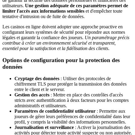
de garantir la sécurité des données personnelles et financières des
utilisateurs.
Une gestion adéquate de ces paramètres permet de
limiter l'accès aux informations sensibles
et d'empêcher toute
tentative d'intrusion ou de fuite de données.
Les casinos en ligne doivent adopter une approche proactive en
configurant leurs systèmes de sécurité pour répondre aux normes
légales et garantir la confiance des joueurs.
Un paramétrage précis
contribue à créer un environnement sécurisé et transparent,
essentiel pour la satisfaction et la fidélisation des clients
.
Options de configuration pour la protection des
données
Cryptage des données
: Utiliser des protocoles de
chiffrement TLS pour protéger la transmission des données
entre le client et le serveur.
Gestion des accès
: Mettre en place des contrôles d'accès
stricts avec authentification à deux facteurs pour les comptes
administratifs et utilisateurs.
Paramètres de confidentialité utilisateur
: Permettre aux
joueurs de gérer leurs préférences de confidentialité dans leur
profil, y compris la visibilité des informations personnelles.
Journalisation et surveillance
: Activer la journalisation des
activités pour détecter toute activité suspecte ou non autorisée.