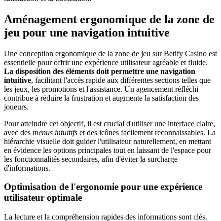
Aménagement ergonomique de la zone de
jeu pour une navigation intuitive
Une conception ergonomique de la zone de jeu sur Betify Casino est
essentielle pour offrir une expérience utilisateur agréable et fluide.
La disposition des éléments doit permettre une navigation
intuitive
, facilitant l'accès rapide aux différentes sections telles que
les jeux, les promotions et l'assistance. Un agencement réfléchi
contribue à réduire la frustration et augmente la satisfaction des
joueurs.
Pour atteindre cet objectif, il est crucial d'utiliser une interface claire,
avec des
menus intuitifs
et des icônes facilement reconnaissables. La
hiérarchie visuelle doit guider l'utilisateur naturellement, en mettant
en évidence les options principales tout en laissant de l'espace pour
les fonctionnalités secondaires, afin d'éviter la surcharge
d'informations.
Optimisation de l'ergonomie pour une expérience
utilisateur optimale
La lecture et la compréhension rapides des informations sont clés.