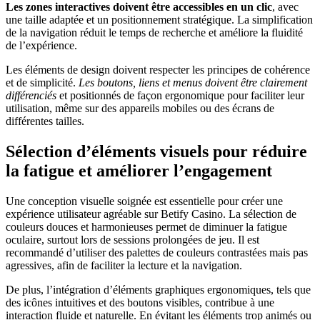
Les zones interactives doivent être accessibles en un clic
, avec
une taille adaptée et un positionnement stratégique. La simplification
de la navigation réduit le temps de recherche et améliore la fluidité
de l’expérience.
Les éléments de design doivent respecter les principes de cohérence
et de simplicité.
Les boutons, liens et menus doivent être clairement
différenciés
et positionnés de façon ergonomique pour faciliter leur
utilisation, même sur des appareils mobiles ou des écrans de
différentes tailles.
Sélection d’éléments visuels pour réduire
la fatigue et améliorer l’engagement
Une conception visuelle soignée est essentielle pour créer une
expérience utilisateur agréable sur Betify Casino. La sélection de
couleurs douces et harmonieuses permet de diminuer la fatigue
oculaire, surtout lors de sessions prolongées de jeu. Il est
recommandé d’utiliser des palettes de couleurs contrastées mais pas
agressives, afin de faciliter la lecture et la navigation.
De plus, l’intégration d’éléments graphiques ergonomiques, tels que
des icônes intuitives et des boutons visibles, contribue à une
interaction fluide et naturelle. En évitant les éléments trop animés ou