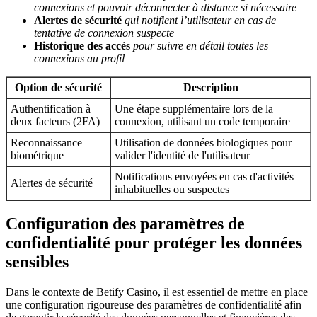
connexions et pouvoir déconnecter à distance si nécessaire
Alertes de sécurité
qui notifient l’utilisateur en cas de
tentative de connexion suspecte
Historique des accès
pour suivre en détail toutes les
connexions au profil
Option de sécurité
Description
Authentification à
Une étape supplémentaire lors de la
deux facteurs (2FA)
connexion, utilisant un code temporaire
Reconnaissance
Utilisation de données biologiques pour
biométrique
valider l'identité de l'utilisateur
Notifications envoyées en cas d'activités
Alertes de sécurité
inhabituelles ou suspectes
Configuration des paramètres de
confidentialité pour protéger les données
sensibles
Dans le contexte de Betify Casino, il est essentiel de mettre en place
une configuration rigoureuse des paramètres de confidentialité afin