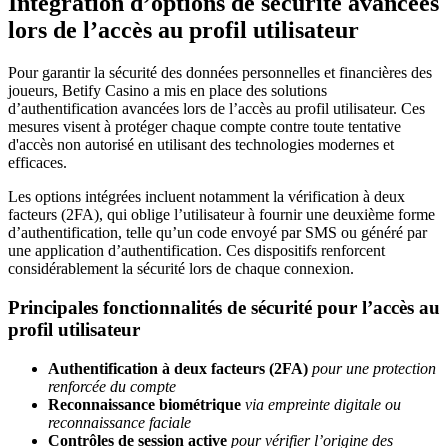
Intégration d’options de sécurité avancées
lors de l’accès au profil utilisateur
Pour garantir la sécurité des données personnelles et financières des
joueurs, Betify Casino a mis en place des solutions
d’authentification avancées lors de l’accès au profil utilisateur. Ces
mesures visent à protéger chaque compte contre toute tentative
d'accès non autorisé en utilisant des technologies modernes et
efficaces.
Les options intégrées incluent notamment la vérification à deux
facteurs (2FA), qui oblige l’utilisateur à fournir une deuxième forme
d’authentification, telle qu’un code envoyé par SMS ou généré par
une application d’authentification. Ces dispositifs renforcent
considérablement la sécurité lors de chaque connexion.
Principales fonctionnalités de sécurité pour l’accès au
profil utilisateur
Authentification à deux facteurs (2FA)
pour une protection
renforcée du compte
Reconnaissance biométrique
via empreinte digitale ou
reconnaissance faciale
Contrôles de session active
pour vérifier l’origine des