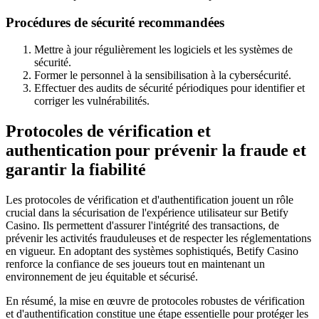
Procédures de sécurité recommandées
Mettre à jour régulièrement les logiciels et les systèmes de
sécurité.
Former le personnel à la sensibilisation à la cybersécurité.
Effectuer des audits de sécurité périodiques pour identifier et
corriger les vulnérabilités.
Protocoles de vérification et
authentication pour prévenir la fraude et
garantir la fiabilité
Les protocoles de vérification et d'authentification jouent un rôle
crucial dans la sécurisation de l'expérience utilisateur sur Betify
Casino. Ils permettent d'assurer l'intégrité des transactions, de
prévenir les activités frauduleuses et de respecter les réglementations
en vigueur. En adoptant des systèmes sophistiqués, Betify Casino
renforce la confiance de ses joueurs tout en maintenant un
environnement de jeu équitable et sécurisé.
En résumé, la mise en œuvre de protocoles robustes de vérification
et d'authentification constitue une étape essentielle pour protéger les