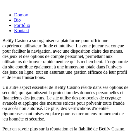
Domov
Bio
Portfólio
Kontakt
Betify Casino a su organiser sa plateforme pour offrir une
expérience utilisateur fluide et intuitive. La zone joueur est conçue
pour faciliter la navigation, avec une disposition claire des menus,
des jeux et des options de compte personnel, permettant aux
utilisateurs de trouver rapidement ce qu'ils recherchent. L'ergonomie
du site contribue également à une immersion totale dans l'univers
des jeux en ligne, tout en assurant une gestion efficace de leur profil
et de leurs transactions.
Un autre aspect essentiel de Betify Casino réside dans ses options de
sécurité, qui garantissent la protection des données personnelles et
financières des joueurs. Le site utilise des protocoles de cryptage
avancés et applique des mesures strictes pour prévenir toute fraude
ou accès non autorisé. De plus, des vérifications d'identité
rigoureuses sont mises en place pour assurer un environnement de
jeu honnête et sécurisé.
Pour en savoir plus sur la réputation et la fiabilité de Betify Casino,