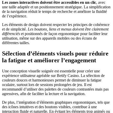
Les zones interactives doivent être accessibles en un clic
, avec
une taille adaptée et un positionnement stratégique. La simplification
de la navigation réduit le temps de recherche et améliore la fluidité
de l’expérience.
Les éléments de design doivent respecter les principes de cohérence
et de simplicité.
Les boutons, liens et menus doivent être clairement
différenciés
et positionnés de façon ergonomique pour faciliter leur
utilisation, même sur des appareils mobiles ou des écrans de
différentes tailles.
Sélection d’éléments visuels pour réduire
la fatigue et améliorer l’engagement
Une conception visuelle soignée est essentielle pour créer une
expérience utilisateur agréable sur Betify Casino. La sélection de
couleurs douces et harmonieuses permet de diminuer la fatigue
oculaire, surtout lors de sessions prolongées de jeu. Il est
recommandé d’utiliser des palettes de couleurs contrastées mais pas
agressives, afin de faciliter la lecture et la navigation.
De plus, l’intégration d’éléments graphiques ergonomiques, tels que
des icônes intuitives et des boutons visibles, contribue à une
interaction fluide et naturelle. En évitant les éléments trop animés ou