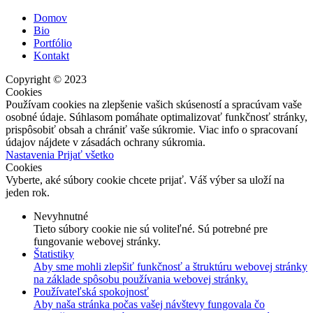
Domov
Bio
Portfólio
Kontakt
Copyright © 2023
Cookies
Používam cookies na zlepšenie vašich skúseností a spracúvam vaše
osobné údaje. Súhlasom pomáhate optimalizovať funkčnosť stránky,
prispôsobiť obsah a chrániť vaše súkromie. Viac info o spracovaní
údajov nájdete v zásadách ochrany súkromia.
Nastavenia
Prijať všetko
Cookies
Vyberte, aké súbory cookie chcete prijať. Váš výber sa uloží na
jeden rok.
Nevyhnutné
Tieto súbory cookie nie sú voliteľné. Sú potrebné pre
fungovanie webovej stránky.
Štatistiky
Aby sme mohli zlepšiť funkčnosť a štruktúru webovej stránky
na základe spôsobu používania webovej stránky.
Používateľská spokojnosť
Aby naša stránka počas vašej návštevy fungovala čo