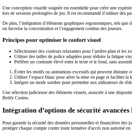
Une conception visuelle soignée est essentielle pour créer une expérie
lors de sessions prolongées de jeu. Il est recommandé d’utiliser des pale
De plus, l’intégration d’éléments graphiques ergonomiques, tels que des
on favorise la concentration et l’engagement continu des joueurs.
Principes pour optimiser le confort visuel
Sélectionner des couleurs relaxantes pour l’arrière-plan et les z
Utiliser des tailles de police adaptées pour réduire la fatigue visu
Préférer un contraste élevé entre le texte et le fond, sans assom
Éviter les motifs ou animations excessifs qui peuvent distraire o
Utiliser l’espace blanc pour aérer la mise en page et faciliter la l
Intégrer un mode sombre pour permettre aux utilisateurs de rédui
Une sélection judicieuse des éléments visuels, associée à une disposit
Betify Casino.
Intégration d’options de sécurité avancées l
Pour garantir la sécurité des données personnelles et financières des jo
protéger chaque compte contre toute tentative d'accès non autorisé en 