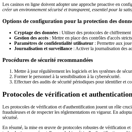
Les casinos en ligne doivent adopter une approche proactive en config
créer un environnement sécurisé et transparent, essentiel pour la satisfa
Options de configuration pour la protection des donn
Cryptage des données
: Utiliser des protocoles de chiffrement
Gestion des accès
: Mettre en place des contrôles d'accès stricts
Paramètres de confidentialité utilisateur
: Permettre aux joueu
Journalisation et surveillance
: Activer la journalisation des a
Procédures de sécurité recommandées
Mettre à jour régulièrement les logiciels et les systèmes de sécur
Former le personnel à la sensibilisation à la cybersécurité.
Effectuer des audits de sécurité périodiques pour identifier et cor
Protocoles de vérification et authentication
Les protocoles de vérification et d'authentification jouent un rôle crucia
frauduleuses et de respecter les réglementations en vigueur. En adopt
sécurisé.
En résumé, la mise en œuvre de protocoles robustes de vérification et d'