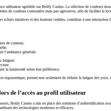
nce utilisateur agréable sur Betify Casino. La sélection de couleurs dou
ttes de couleurs contrastées mais pas agressives, afin de faciliter la lect
 icônes intuitives et des boutons visibles, contribue à une interaction fl
ones de contenu.
elle.
brir l’ambiance générale.
u fatiguer.
ecture.
re la luminosité selon leur préférence.
ion ergonomique, permet non seulement de réduire la fatigue des yeux, ma
ors de l’accès au profil utilisateur
ueurs, Betify Casino a mis en place des solutions d’authentification avan
utilisant des technologies modernes et efficaces.