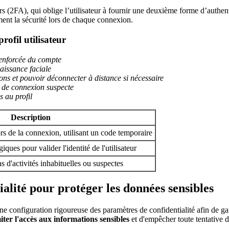
urs (2FA), qui oblige l’utilisateur à fournir une deuxième forme d’authe
ment la sécurité lors de chaque connexion.
rofil utilisateur
renforcée du compte
aissance faciale
ions et pouvoir déconnecter à distance si nécessaire
ve de connexion suspecte
s au profil
Description
s de la connexion, utilisant un code temporaire
ques pour valider l'identité de l'utilisateur
s d'activités inhabituelles ou suspectes
alité pour protéger les données sensibles
une configuration rigoureuse des paramètres de confidentialité afin de ga
ter l'accès aux informations sensibles
et d'empêcher toute tentative d