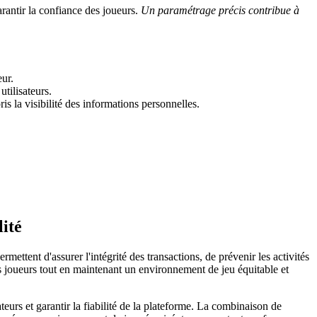
rantir la confiance des joueurs.
Un paramétrage précis contribue à
eur.
utilisateurs.
is la visibilité des informations personnelles.
lité
rmettent d'assurer l'intégrité des transactions, de prévenir les activités
s joueurs tout en maintenant un environnement de jeu équitable et
teurs et garantir la fiabilité de la plateforme. La combinaison de