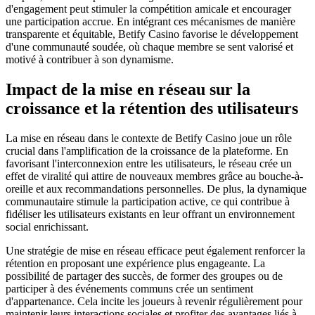
d'engagement peut stimuler la compétition amicale et encourager
une participation accrue. En intégrant ces mécanismes de manière
transparente et équitable, Betify Casino favorise le développement
d'une communauté soudée, où chaque membre se sent valorisé et
motivé à contribuer à son dynamisme.
Impact de la mise en réseau sur la
croissance et la rétention des utilisateurs
La mise en réseau dans le contexte de Betify Casino joue un rôle
crucial dans l'amplification de la croissance de la plateforme. En
favorisant l'interconnexion entre les utilisateurs, le réseau crée un
effet de viralité qui attire de nouveaux membres grâce au bouche-à-
oreille et aux recommandations personnelles. De plus, la dynamique
communautaire stimule la participation active, ce qui contribue à
fidéliser les utilisateurs existants en leur offrant un environnement
social enrichissant.
Une stratégie de mise en réseau efficace peut également renforcer la
rétention en proposant une expérience plus engageante. La
possibilité de partager des succès, de former des groupes ou de
participer à des événements communs crée un sentiment
d'appartenance. Cela incite les joueurs à revenir régulièrement pour
maintenir leurs interactions sociales et profiter des avantages liés à