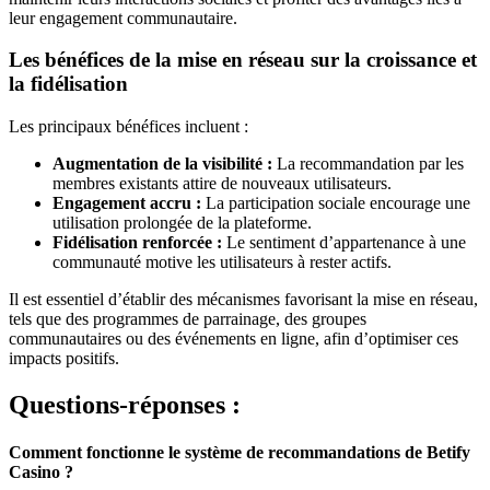
leur engagement communautaire.
Les bénéfices de la mise en réseau sur la croissance et
la fidélisation
Les principaux bénéfices incluent :
Augmentation de la visibilité :
La recommandation par les
membres existants attire de nouveaux utilisateurs.
Engagement accru :
La participation sociale encourage une
utilisation prolongée de la plateforme.
Fidélisation renforcée :
Le sentiment d’appartenance à une
communauté motive les utilisateurs à rester actifs.
Il est essentiel d’établir des mécanismes favorisant la mise en réseau,
tels que des programmes de parrainage, des groupes
communautaires ou des événements en ligne, afin d’optimiser ces
impacts positifs.
Questions-réponses :
Comment fonctionne le système de recommandations de Betify
Casino ?