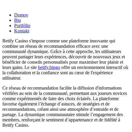
Domov
Bio
Portfólio
Kontakt
Betify Casino s'impose comme une plateforme innovante qui
combine un réseau de recommandation efficace avec une
communauté dynamique. Grâce à cette approche, les utilisateurs
peuvent partager leurs expériences, découvrir de nouveaux jeux et
bénéficier de conseils personnalisés pour maximiser leur plaisir et
leurs gains. Le site
betify.bingo
offre un environnement interactif où
la collaboration et la confiance sont au cœur de l'expérience
utilisateur.
Ce réseau de recommandation facilite la diffusion d'informations
vérifiées au sein de la communauté, permettant aux joueurs novices
comme expérimentés de faire des choix éclairés. La plateforme
favorise également l’échange d’astuces, de stratégies et de
recommandations, créant ainsi une atmosphère d’entraide et de
partage. La dynamique communautaire stimule l’engagement des
membres, renforçant le sentiment d’appartenance et de fidélité à
Betify Casino.