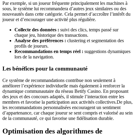
Par exemple, si un joueur fréquente principalement les machines à
sous, le système lui recommandera d’autres jeux similaires ou des
nouveautés dans cette catégorie. Cela permet d’accroître l’intérêt du
joueur et d’encourager une activité plus régulière.
Collecte des données :
suivi des clics, temps passé sur
chaque jeu, historique des transactions.
Analyse des préférences :
clustering et segmentation des
profils de joueurs.
Recommandations en temps réel :
suggestions dynamiques
lors de la navigation.
Les bénéfices pour la communauté
Ce système de recommandations contribue non seulement à
améliorer l’expérience individuelle mais également à renforcer la
dynamique communautaire du réseau Betify Casino. En proposant
des jeux et des concours adaptés, il stimule l’interaction entre les
membres et favorise la participation aux activités collectives.De plus,
les recommandations personnalisées encouragent un sentiment
d’appartenance, car chaque joueur se sent compris et valorisé au sein
de la communauté, ce qui favorise une fidélisation durable.
Optimisation des algorithmes de