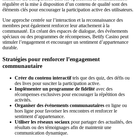
régulière et la mise à disposition d’un contenu de qualité sont des
éléments clés pour encourager la participation active des utilisateurs.
Une approche centrée sur l’interaction et la reconnaissance des
membres peut également renforcer leur attachement à la
communauté. En créant des espaces de dialogue, des événements
spéciaux ou des programmes de récompenses, Betify Casino peut
stimuler l’engagement et encourager un sentiment d’appartenance
durable.
Stratégies pour renforcer l’engagement
communautaire
Créer du contenu interactif
tels que des quiz, des défis ou
des lives pour susciter la participation active.
Implémenter un programme de fidélité
avec des
récompenses exclusives pour encourager la répétition des
activités.
Organiser des événements communautaires
en ligne ou
hors ligne pour favoriser les rencontres et renforcer le
sentiment d’appartenance.
Utiliser les réseaux sociaux
pour partager des actualités, des
résultats ou des témoignages afin de maintenir une
communication dynamique.