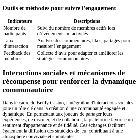
Outils et méthodes pour suivre l’engagement
Indicateurs
Descriptions
Nombre de
Suivi du nombre de membres actifs lors
participants
d’événements ou activités
Taux
Analyse des commentaires, likes, partages pour
d’interaction
mesurer l’engagement
Feedback des
Collecte d’avis pour adapter et améliorer les
membres
stratégies communautaires
Interactions sociales et mécanismes de
récompense pour renforcer la dynamique
communautaire
Dans le cadre de Betify Casino, l'intégration d'interactions sociales
joue un rôle clé dans la création d'une communauté engagée et
dynamique. En permettant aux joueurs de partager leurs
expériences, de discuter, et de collaborer, la plateforme favorise un
sentiment d'appartenance et de fidélité. Ces échanges facilitent
également la diffusion des stratégies de jeu, contribuant à une
atmosphère conviviale et stimulante.