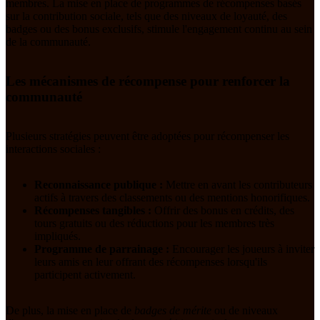
membres. La mise en place de programmes de récompenses basés
sur la contribution sociale, tels que des niveaux de loyauté, des
badges ou des bonus exclusifs, stimule l'engagement continu au sein
de la communauté.
Les mécanismes de récompense pour renforcer la
communauté
Plusieurs stratégies peuvent être adoptées pour récompenser les
interactions sociales :
Reconnaissance publique :
Mettre en avant les contributeurs
actifs à travers des classements ou des mentions honorifiques.
Récompenses tangibles :
Offrir des bonus en crédits, des
tours gratuits ou des réductions pour les membres très
impliqués.
Programme de parrainage :
Encourager les joueurs à inviter
leurs amis en leur offrant des récompenses lorsqu'ils
participent activement.
De plus, la mise en place de
badges de mérite
ou de niveaux