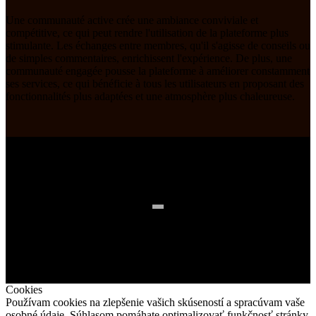
Une communauté active crée une ambiance conviviale et
compétitive, ce qui peut rendre l'utilisation de la plateforme plus
stimulante. Les échanges entre membres, qu'il s'agisse de conseils ou
de simples commentaires, enrichissent l'expérience. De plus, une
communauté engagée pousse la plateforme à améliorer constamment
ses services, ce qui bénéficie à tous les utilisateurs en proposant des
fonctionnalités plus adaptées et une atmosphère plus chaleureuse.
Copyright © 2023
Cookies
Používam cookies na zlepšenie vašich skúseností a spracúvam vaše
osobné údaje. Súhlasom pomáhate optimalizovať funkčnosť stránky,