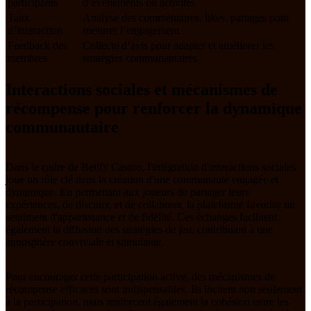
participants
d’événements ou activités
Taux
Analyse des commentaires, likes, partages pour
d’interaction
mesurer l’engagement
Feedback des
Collecte d’avis pour adapter et améliorer les
membres
stratégies communautaires
Interactions sociales et mécanismes de
récompense pour renforcer la dynamique
communautaire
Dans le cadre de Betify Casino, l'intégration d'interactions sociales
joue un rôle clé dans la création d'une communauté engagée et
dynamique. En permettant aux joueurs de partager leurs
expériences, de discuter, et de collaborer, la plateforme favorise un
sentiment d'appartenance et de fidélité. Ces échanges facilitent
également la diffusion des stratégies de jeu, contribuant à une
atmosphère conviviale et stimulante.
Pour encourager cette participation active, des mécanismes de
récompense efficaces sont indispensables. Ils incitent non seulement
à la participation, mais renforcent également la cohésion entre les