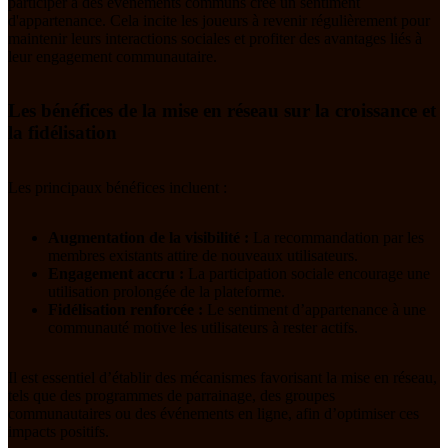
participer à des événements communs crée un sentiment
d'appartenance. Cela incite les joueurs à revenir régulièrement pour
maintenir leurs interactions sociales et profiter des avantages liés à
leur engagement communautaire.
Les bénéfices de la mise en réseau sur la croissance et
la fidélisation
Les principaux bénéfices incluent :
Augmentation de la visibilité :
La recommandation par les
membres existants attire de nouveaux utilisateurs.
Engagement accru :
La participation sociale encourage une
utilisation prolongée de la plateforme.
Fidélisation renforcée :
Le sentiment d’appartenance à une
communauté motive les utilisateurs à rester actifs.
Il est essentiel d’établir des mécanismes favorisant la mise en réseau,
tels que des programmes de parrainage, des groupes
communautaires ou des événements en ligne, afin d’optimiser ces
impacts positifs.