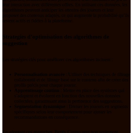
leur interaction avec différentes offres. En utilisant ces données, les
algorithmes peuvent anticiper les attentes des joueurs et leur
proposer des contenus adaptés, ce qui augmente la probabilité qu’ils
restent actifs et fidèles à la plateforme.
Strategies d’optimisation des algorithmes de
suggestion
Les stratégies clés pour améliorer ces algorithmes incluent :
Personnalisation avancée
: Utiliser des techniques de filtrage
collaboratif et de filtrage basé sur le contenu afin de créer des
profils précis pour chaque joueur.
Apprentissage continu
: Mettre en place des systèmes qui
s’adaptent et évoluent en fonction des nouvelles données
collectées, garantissant ainsi la pertinence des suggestions.
Segmentation dynamique
: Diviser les joueurs en segments
spécifiques selon leur comportement pour ajuster les
recommandations en conséquence.
En adoptant ces approches, Betify Casino peut non seulement