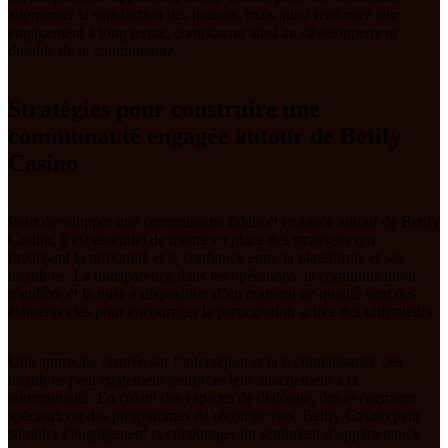
augmenter la satisfaction des joueurs, mais aussi renforcer leur
engagement à long terme, contribuant ainsi au développement
durable de la communauté.
Stratégies pour construire une
communauté engagée autour de Betify
Casino
Pour développer une communauté fidèle et engagée autour de Betify
Casino, il est essentiel de mettre en place des stratégies qui
favorisent la proximité et la confiance entre la plateforme et ses
membres. La transparence dans les opérations, la communication
régulière et la mise à disposition d’un contenu de qualité sont des
éléments clés pour encourager la participation active des utilisateurs.
Une approche centrée sur l’interaction et la reconnaissance des
membres peut également renforcer leur attachement à la
communauté. En créant des espaces de dialogue, des événements
spéciaux ou des programmes de récompenses, Betify Casino peut
stimuler l’engagement et encourager un sentiment d’appartenance