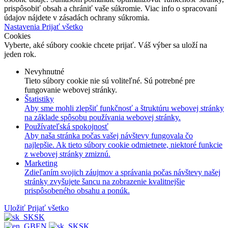
prispôsobiť obsah a chrániť vaše súkromie. Viac info o spracovaní
údajov nájdete v zásadách ochrany súkromia.
Nastavenia
Prijať všetko
Cookies
Vyberte, aké súbory cookie chcete prijať. Váš výber sa uloží na
jeden rok.
Nevyhnutné
Tieto súbory cookie nie sú voliteľné. Sú potrebné pre
fungovanie webovej stránky.
Štatistiky
Aby sme mohli zlepšiť funkčnosť a štruktúru webovej stránky
na základe spôsobu používania webovej stránky.
Používateľská spokojnosť
Aby naša stránka počas vašej návštevy fungovala čo
najlepšie. Ak tieto súbory cookie odmietnete, niektoré funkcie
z webovej stránky zmiznú.
Marketing
Zdieľaním svojich záujmov a správania počas návštevy našej
stránky zvyšujete šancu na zobrazenie kvalitnejšie
prispôsobeného obsahu a ponúk.
Uložiť
Prijať všetko
SK
EN
SK