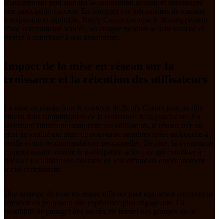
d'engagement peut stimuler la compétition amicale et encourager
une participation accrue. En intégrant ces mécanismes de manière
transparente et équitable, Betify Casino favorise le développement
d'une communauté soudée, où chaque membre se sent valorisé et
motivé à contribuer à son dynamisme.
Impact de la mise en réseau sur la
croissance et la rétention des utilisateurs
La mise en réseau dans le contexte de Betify Casino joue un rôle
crucial dans l'amplification de la croissance de la plateforme. En
favorisant l'interconnexion entre les utilisateurs, le réseau crée un
effet de viralité qui attire de nouveaux membres grâce au bouche-à-
oreille et aux recommandations personnelles. De plus, la dynamique
communautaire stimule la participation active, ce qui contribue à
fidéliser les utilisateurs existants en leur offrant un environnement
social enrichissant.
Une stratégie de mise en réseau efficace peut également renforcer la
rétention en proposant une expérience plus engageante. La
possibilité de partager des succès, de former des groupes ou de