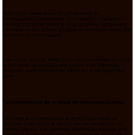
Betify Casino met en œuvre un système avancé de
recommandations personnalisées afin d’optimiser l’expérience
utilisateur. Ce système analyse le comportement de chaque joueur,
notamment ses jeux préférés, ses dépôts et ses habitudes de jeu, pour
lui proposer du contenu adapté.
Grâce à cette approche, Betify Casino cherche à fidéliser ses clients
en leur offrant une navigation plus intuitive et des suggestions
pertinentes, augmentant ainsi leur satisfaction et leur engagement
global.
Fonctionnement du système de recommandations
Le système de recommandations de Betify Casino repose sur
l'utilisation d'algorithmes de machine learning qui exploitent les
données collectées. Ces algorithmes identifient les tendances et les
préférences de chaque utilisateur pour proposer des jeux ou des