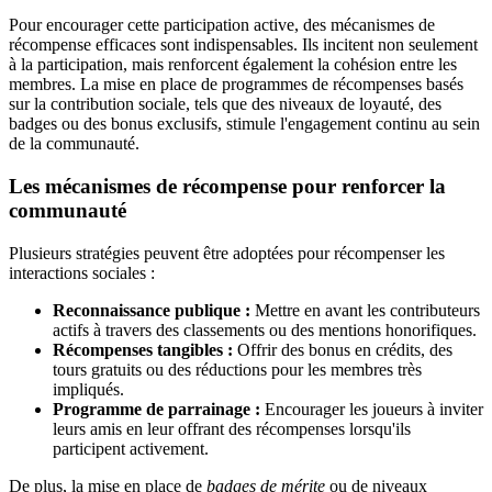
Pour encourager cette participation active, des mécanismes de
récompense efficaces sont indispensables. Ils incitent non seulement
à la participation, mais renforcent également la cohésion entre les
membres. La mise en place de programmes de récompenses basés
sur la contribution sociale, tels que des niveaux de loyauté, des
badges ou des bonus exclusifs, stimule l'engagement continu au sein
de la communauté.
Les mécanismes de récompense pour renforcer la
communauté
Plusieurs stratégies peuvent être adoptées pour récompenser les
interactions sociales :
Reconnaissance publique :
Mettre en avant les contributeurs
actifs à travers des classements ou des mentions honorifiques.
Récompenses tangibles :
Offrir des bonus en crédits, des
tours gratuits ou des réductions pour les membres très
impliqués.
Programme de parrainage :
Encourager les joueurs à inviter
leurs amis en leur offrant des récompenses lorsqu'ils
participent activement.
De plus, la mise en place de
badges de mérite
ou de niveaux