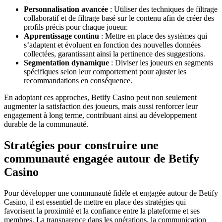
Personnalisation avancée
: Utiliser des techniques de filtrage
collaboratif et de filtrage basé sur le contenu afin de créer des
profils précis pour chaque joueur.
Apprentissage continu
: Mettre en place des systèmes qui
s’adaptent et évoluent en fonction des nouvelles données
collectées, garantissant ainsi la pertinence des suggestions.
Segmentation dynamique
: Diviser les joueurs en segments
spécifiques selon leur comportement pour ajuster les
recommandations en conséquence.
En adoptant ces approches, Betify Casino peut non seulement
augmenter la satisfaction des joueurs, mais aussi renforcer leur
engagement à long terme, contribuant ainsi au développement
durable de la communauté.
Stratégies pour construire une
communauté engagée autour de Betify
Casino
Pour développer une communauté fidèle et engagée autour de Betify
Casino, il est essentiel de mettre en place des stratégies qui
favorisent la proximité et la confiance entre la plateforme et ses
membres. La transparence dans les opérations, la communication