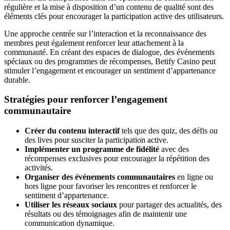
régulière et la mise à disposition d’un contenu de qualité sont des
éléments clés pour encourager la participation active des utilisateurs.
Une approche centrée sur l’interaction et la reconnaissance des
membres peut également renforcer leur attachement à la
communauté. En créant des espaces de dialogue, des événements
spéciaux ou des programmes de récompenses, Betify Casino peut
stimuler l’engagement et encourager un sentiment d’appartenance
durable.
Stratégies pour renforcer l’engagement
communautaire
Créer du contenu interactif
tels que des quiz, des défis ou
des lives pour susciter la participation active.
Implémenter un programme de fidélité
avec des
récompenses exclusives pour encourager la répétition des
activités.
Organiser des événements communautaires
en ligne ou
hors ligne pour favoriser les rencontres et renforcer le
sentiment d’appartenance.
Utiliser les réseaux sociaux
pour partager des actualités, des
résultats ou des témoignages afin de maintenir une
communication dynamique.