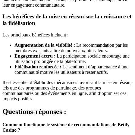
leur engagement communautaire.
Les bénéfices de la mise en réseau sur la croissance et
la fidélisation
Les principaux bénéfices incluent :
Augmentation de la visibilité :
La recommandation par les
membres existants attire de nouveaux utilisateurs.
Engagement accru :
La participation sociale encourage une
utilisation prolongée de la plateforme.
Fidélisation renforcée :
Le sentiment d’appartenance à une
communauté motive les utilisateurs à rester actifs.
Il est essentiel d’établir des mécanismes favorisant la mise en réseau,
tels que des programmes de parrainage, des groupes
communautaires ou des événements en ligne, afin d’optimiser ces
impacts positifs.
Questions-réponses :
Comment fonctionne le système de recommandations de Betify
Casino ?