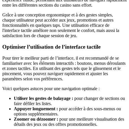
entre les différentes sections du casino sans effort.
Grâce à une conception ergonomique et à des gestes simples,
chaque utilisateur peut accéder aux jeux, promotions et autres
fonctionnalités en quelques taps. Une utilisation efficace de
l'interface tactile améliore non seulement le confort, mais aussi la
satisfaction lors de chaque session de jeu.
Optimiser l’utilisation de l’interface tactile
Pour tirer le meilleur parti de l’interface, il est recommandé de se
familiariser avec les éléments interactifs : boutons, menus déroulants
et zones tactiles. En utilisant des gestes tels que le glissement et le
pincement, vous pouvez naviguer rapidement et ajuster les
paramètres selon vos préférences.
Voici quelques astuces pour une navigation optimale :
Utiliser les gestes de balayage :
pour changer de sections ou
faire défiler les listes.
Appuyer longuement :
pour accéder à des sous-menus ou
options supplémentaires.
Zoomer ou dézoomer :
pour une meilleure visualisation des
détails des jeux ou des offres promotionnelles.