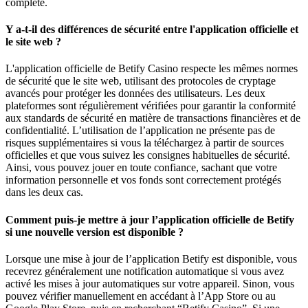
complète.
Y a-t-il des différences de sécurité entre l'application officielle et
le site web ?
L'application officielle de Betify Casino respecte les mêmes normes
de sécurité que le site web, utilisant des protocoles de cryptage
avancés pour protéger les données des utilisateurs. Les deux
plateformes sont régulièrement vérifiées pour garantir la conformité
aux standards de sécurité en matière de transactions financières et de
confidentialité. L’utilisation de l’application ne présente pas de
risques supplémentaires si vous la téléchargez à partir de sources
officielles et que vous suivez les consignes habituelles de sécurité.
Ainsi, vous pouvez jouer en toute confiance, sachant que votre
information personnelle et vos fonds sont correctement protégés
dans les deux cas.
Comment puis-je mettre à jour l’application officielle de Betify
si une nouvelle version est disponible ?
Lorsque une mise à jour de l’application Betify est disponible, vous
recevrez généralement une notification automatique si vous avez
activé les mises à jour automatiques sur votre appareil. Sinon, vous
pouvez vérifier manuellement en accédant à l’App Store ou au