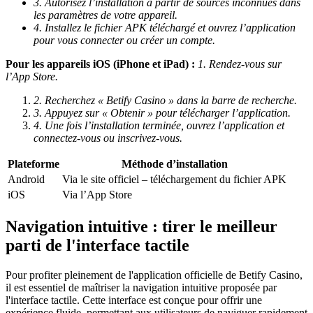
3. Autorisez l’installation à partir de sources inconnues dans
les paramètres de votre appareil.
4. Installez le fichier APK téléchargé et ouvrez l’application
pour vous connecter ou créer un compte.
Pour les appareils iOS (iPhone et iPad) :
1. Rendez-vous sur
l’App Store.
2. Recherchez « Betify Casino » dans la barre de recherche.
3. Appuyez sur « Obtenir » pour télécharger l’application.
4. Une fois l’installation terminée, ouvrez l’application et
connectez-vous ou inscrivez-vous.
Plateforme
Méthode d’installation
Android
Via le site officiel – téléchargement du fichier APK
iOS
Via l’App Store
Navigation intuitive : tirer le meilleur
parti de l'interface tactile
Pour profiter pleinement de l'application officielle de Betify Casino,
il est essentiel de maîtriser la navigation intuitive proposée par
l'interface tactile. Cette interface est conçue pour offrir une
expérience fluide, permettant aux utilisateurs de naviguer rapidement