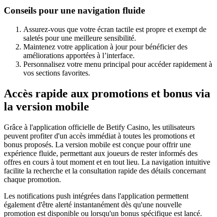
Conseils pour une navigation fluide
Assurez-vous que votre écran tactile est propre et exempt de
saletés pour une meilleure sensibilité.
Maintenez votre application à jour pour bénéficier des
améliorations apportées à l’interface.
Personnalisez votre menu principal pour accéder rapidement à
vos sections favorites.
Accès rapide aux promotions et bonus via
la version mobile
Grâce à l'application officielle de Betify Casino, les utilisateurs
peuvent profiter d'un accès immédiat à toutes les promotions et
bonus proposés. La version mobile est conçue pour offrir une
expérience fluide, permettant aux joueurs de rester informés des
offres en cours à tout moment et en tout lieu. La navigation intuitive
facilite la recherche et la consultation rapide des détails concernant
chaque promotion.
Les notifications push intégrées dans l'application permettent
également d'être alerté instantanément dès qu'une nouvelle
promotion est disponible ou lorsqu'un bonus spécifique est lancé.