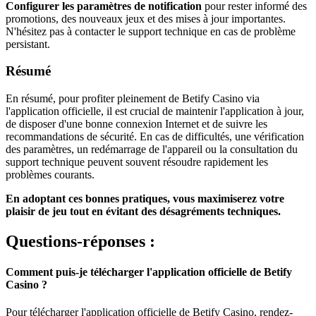
Configurer les paramètres de notification
pour rester informé des
promotions, des nouveaux jeux et des mises à jour importantes.
N'hésitez pas à contacter le support technique en cas de problème
persistant.
Résumé
En résumé, pour profiter pleinement de Betify Casino via
l'application officielle, il est crucial de maintenir l'application à jour,
de disposer d'une bonne connexion Internet et de suivre les
recommandations de sécurité. En cas de difficultés, une vérification
des paramètres, un redémarrage de l'appareil ou la consultation du
support technique peuvent souvent résoudre rapidement les
problèmes courants.
En adoptant ces bonnes pratiques, vous maximiserez votre
plaisir de jeu tout en évitant des désagréments techniques.
Questions-réponses :
Comment puis-je télécharger l'application officielle de Betify
Casino ?
Pour télécharger l'application officielle de Betify Casino, rendez-