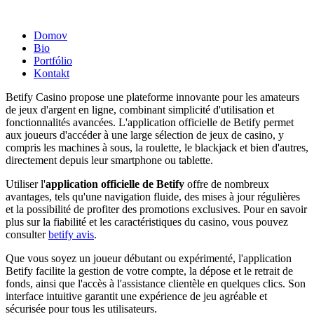
Domov
Bio
Portfólio
Kontakt
Betify Casino propose une plateforme innovante pour les amateurs
de jeux d'argent en ligne, combinant simplicité d'utilisation et
fonctionnalités avancées. L'application officielle de Betify permet
aux joueurs d'accéder à une large sélection de jeux de casino, y
compris les machines à sous, la roulette, le blackjack et bien d'autres,
directement depuis leur smartphone ou tablette.
Utiliser l'
application officielle de Betify
offre de nombreux
avantages, tels qu'une navigation fluide, des mises à jour régulières
et la possibilité de profiter des promotions exclusives. Pour en savoir
plus sur la fiabilité et les caractéristiques du casino, vous pouvez
consulter
betify avis
.
Que vous soyez un joueur débutant ou expérimenté, l'application
Betify facilite la gestion de votre compte, la dépose et le retrait de
fonds, ainsi que l'accès à l'assistance clientèle en quelques clics. Son
interface intuitive garantit une expérience de jeu agréable et
sécurisée pour tous les utilisateurs.