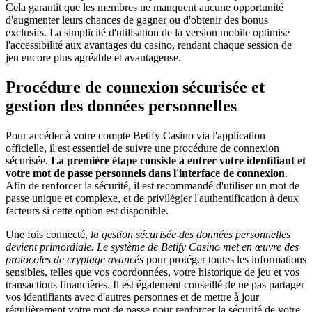
Cela garantit que les membres ne manquent aucune opportunité
d'augmenter leurs chances de gagner ou d'obtenir des bonus
exclusifs. La simplicité d'utilisation de la version mobile optimise
l'accessibilité aux avantages du casino, rendant chaque session de
jeu encore plus agréable et avantageuse.
Procédure de connexion sécurisée et
gestion des données personnelles
Pour accéder à votre compte Betify Casino via l'application
officielle, il est essentiel de suivre une procédure de connexion
sécurisée.
La première étape consiste à entrer votre identifiant et
votre mot de passe personnels dans l'interface de connexion
.
Afin de renforcer la sécurité, il est recommandé d'utiliser un mot de
passe unique et complexe, et de privilégier l'authentification à deux
facteurs si cette option est disponible.
Une fois connecté,
la gestion sécurisée des données personnelles
devient primordiale. Le système de Betify Casino met en œuvre des
protocoles de cryptage avancés
pour protéger toutes les informations
sensibles, telles que vos coordonnées, votre historique de jeu et vos
transactions financières. Il est également conseillé de ne pas partager
vos identifiants avec d'autres personnes et de mettre à jour
régulièrement votre mot de passe pour renforcer la sécurité de votre