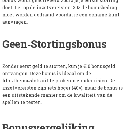
bonus wordt geactiveerd zodra je je eerste storting
doet. Let op de inzetvereisten: 30× de bonusbedrag
moet worden gedraaid voordat je een opname kunt
aanvragen.
Geen‑Stortingsbonus
Zonder eerst geld te storten, kun je €10 bonusgeld
ontvangen. Deze bonus is ideaal om de
film‑thema‑slots uit te proberen zonder risico. De
inzetvereisten zijn iets hoger (40×), maar de bonus is
een uitstekende manier om de kwaliteit van de
spellen te testen.
Bonusvergelijking