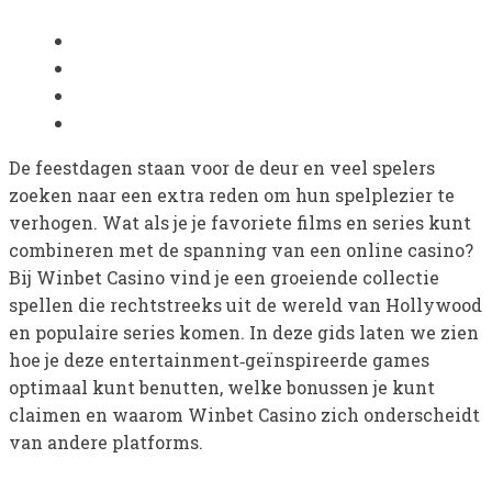
Domov
Bio
Portfólio
Kontakt
De feestdagen staan voor de deur en veel spelers
zoeken naar een extra reden om hun spelplezier te
verhogen. Wat als je je favoriete films en series kunt
combineren met de spanning van een online casino?
Bij Winbet Casino vind je een groeiende collectie
spellen die rechtstreeks uit de wereld van Hollywood
en populaire series komen. In deze gids laten we zien
hoe je deze entertainment‑geïnspireerde games
optimaal kunt benutten, welke bonussen je kunt
claimen en waarom Winbet Casino zich onderscheidt
van andere platforms.