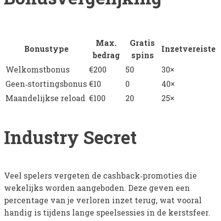
Max.
Gratis
Bonustype
Inzetvereiste
bedrag
spins
Welkomstbonus
€200
50
30×
Geen‑stortingsbonus
€10
0
40×
Maandelijkse reload
€100
20
25×
Industry Secret
Veel spelers vergeten de cashback‑promoties die
wekelijks worden aangeboden. Deze geven een
percentage van je verloren inzet terug, wat vooral
handig is tijdens lange speelsessies in de kerstsfeer.