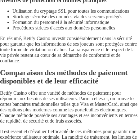
Mesures de protection et bonnes pratiques
Utilisation du cryptage SSL pour toutes les communications
Stockage sécurisé des données via des serveurs protégés
Formation du personnel à la sécurité informatique
Procédures strictes d'accès aux données personnelles
En résumé, Betify Casino investit considérablement dans la sécurité
pour garantir que les informations de ses joueurs sont protégées contre
toute forme de violation ou d'abus. La transparence et le respect de la
vie privée restent au cœur de sa démarche de conformité et de
confiance.
Comparaison des méthodes de paiement
disponibles et de leur efficacité
Betify Casino offre une variété de méthodes de paiement pour
répondre aux besoins de ses utilisateurs. Parmi celles-ci, on trouve les
cartes bancaires traditionnelles telles que Visa et MasterCard, ainsi que
des options plus modernes comme les portefeuilles électroniques.
Chaque méthode possède ses avantages et ses inconvénients en termes
de rapidité, de sécurité et de frais associés.
Il est essentiel d’évaluer l’efficacité de ces méthodes pour garantir une
expérience utilisateur optimale. La rapidité de traitement, les limites de