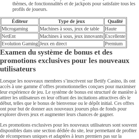
thèmes, de fonctionnalités et de jackpots pour satisfaire tous les
profils de joueurs.
Éditeur
Type de jeux
Qualité
Microgaming
Machines à sous, jeux de table
Haute
NetEnt
Machines à sous, jeux innovants
Excellente
Evolution Gaming
Jeux en direct
Premium
Examen du système de bonus et des
promotions exclusives pour les nouveaux
utilisateurs
Lorsque les nouveaux membres s’inscrivent sur Betify Casino, ils ont
accès à une gamme d’offres promotionnelles conçues pour maximiser
leur expérience de jeu. Le système de bonus est structuré de manière à
attirer les utilisateurs en leur offrant des incitations attractives dès le
début, telles que le bonus de bienvenue ou le dépôt initial. Ces offres
ont pour but de donner aux nouveaux joueurs plus de fonds pour
explorer divers jeux et augmenter leurs chances de gagner.
Les promotions exclusives pour les nouveaux utilisateurs sont souvent
disponibles dans une section dédiée du site, leur permettant de profiter
de récompenses uniques et adaptées à leurs premiers pas sur la