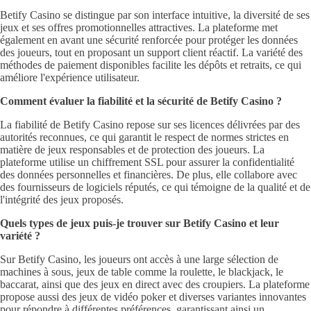
Betify Casino se distingue par son interface intuitive, la diversité de ses
jeux et ses offres promotionnelles attractives. La plateforme met
également en avant une sécurité renforcée pour protéger les données
des joueurs, tout en proposant un support client réactif. La variété des
méthodes de paiement disponibles facilite les dépôts et retraits, ce qui
améliore l'expérience utilisateur.
Comment évaluer la fiabilité et la sécurité de Betify Casino ?
La fiabilité de Betify Casino repose sur ses licences délivrées par des
autorités reconnues, ce qui garantit le respect de normes strictes en
matière de jeux responsables et de protection des joueurs. La
plateforme utilise un chiffrement SSL pour assurer la confidentialité
des données personnelles et financières. De plus, elle collabore avec
des fournisseurs de logiciels réputés, ce qui témoigne de la qualité et de
l'intégrité des jeux proposés.
Quels types de jeux puis-je trouver sur Betify Casino et leur
variété ?
Sur Betify Casino, les joueurs ont accès à une large sélection de
machines à sous, jeux de table comme la roulette, le blackjack, le
baccarat, ainsi que des jeux en direct avec des croupiers. La plateforme
propose aussi des jeux de vidéo poker et diverses variantes innovantes
pour répondre à différentes préférences, garantissant ainsi un