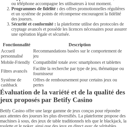
ou téléphone accompagne les utilisateurs à tout moment.
Programmes de fidélité :
des offres promotionnelles régulières
et un système de points de récompense encouragent la fidélité
des joueurs.
Sécurité et conformité :
la plateforme utilise des protocoles de
cryptage avancés et possède les licences nécessaires pour assurer
une opération légale et sécurisée.
Fonctionnalité
Description
Accueil
Recommandations basées sur le comportement de
personnalisé
jeu
Mobile-Friendly
Compatibilité totale avec smartphones et tablettes
Facilite la recherche par type de jeu, thématique ou
Filtres avancés
fournisseur
Système de
Offres de remboursement pour certains jeux ou
cashback
pertes
Évaluation de la variété et de la qualité des
jeux proposés par Betify Casino
Betify Casino offre une large gamme de jeux conçus pour répondre
aux attentes des joueurs les plus diversifiés. La plateforme propose des
machines à sous, des jeux de table traditionnels tels que le blackjack, la
roulette et le poker, ainsi que des jeux en direct avec de véritables