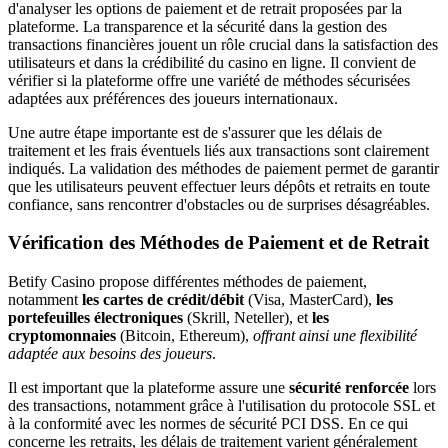
d'analyser les options de paiement et de retrait proposées par la
plateforme. La transparence et la sécurité dans la gestion des
transactions financières jouent un rôle crucial dans la satisfaction des
utilisateurs et dans la crédibilité du casino en ligne. Il convient de
vérifier si la plateforme offre une variété de méthodes sécurisées
adaptées aux préférences des joueurs internationaux.
Une autre étape importante est de s'assurer que les délais de
traitement et les frais éventuels liés aux transactions sont clairement
indiqués. La validation des méthodes de paiement permet de garantir
que les utilisateurs peuvent effectuer leurs dépôts et retraits en toute
confiance, sans rencontrer d'obstacles ou de surprises désagréables.
Vérification des Méthodes de Paiement et de Retrait
Betify Casino propose différentes méthodes de paiement,
notamment
les cartes de crédit/débit
(Visa, MasterCard),
les
portefeuilles électroniques
(Skrill, Neteller), et
les
cryptomonnaies
(Bitcoin, Ethereum),
offrant ainsi une flexibilité
adaptée aux besoins des joueurs
.
Il est important que la plateforme assure une
sécurité renforcée
lors
des transactions, notamment grâce à l'utilisation du protocole SSL et
à la conformité avec les normes de sécurité PCI DSS. En ce qui
concerne les retraits, les délais de traitement varient généralement