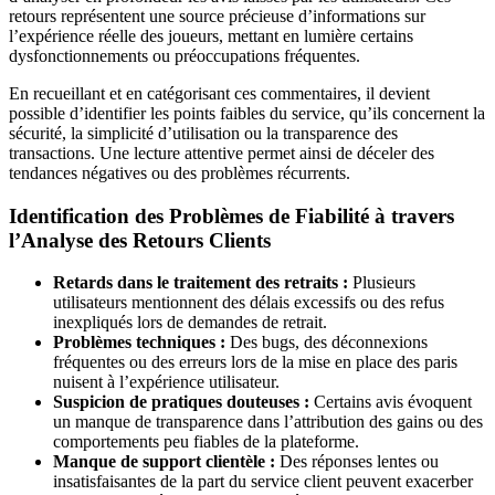
retours représentent une source précieuse d’informations sur
l’expérience réelle des joueurs, mettant en lumière certains
dysfonctionnements ou préoccupations fréquentes.
En recueillant et en catégorisant ces commentaires, il devient
possible d’identifier les points faibles du service, qu’ils concernent la
sécurité, la simplicité d’utilisation ou la transparence des
transactions. Une lecture attentive permet ainsi de déceler des
tendances négatives ou des problèmes récurrents.
Identification des Problèmes de Fiabilité à travers
l’Analyse des Retours Clients
Retards dans le traitement des retraits :
Plusieurs
utilisateurs mentionnent des délais excessifs ou des refus
inexpliqués lors de demandes de retrait.
Problèmes techniques :
Des bugs, des déconnexions
fréquentes ou des erreurs lors de la mise en place des paris
nuisent à l’expérience utilisateur.
Suspicion de pratiques douteuses :
Certains avis évoquent
un manque de transparence dans l’attribution des gains ou des
comportements peu fiables de la plateforme.
Manque de support clientèle :
Des réponses lentes ou
insatisfaisantes de la part du service client peuvent exacerber