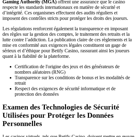
Gaming Authority (MGA)
offrent une assurance que le casino
respecte les standards internationaux en matière de sécurité et
d’intégrité. Ces organismes effectuent des audits réguliers et
imposent des contrôles stricts pour protéger les droits des joueurs.
Les régulations renforcent également la transparence en imposant
des règles sur la gestion des comptes, le traitement des retraits et la
lutte contre l’addiction. La publication claire de ces règlements et la
mise en conformité aux exigences légales constituent un gage de
sérieux et d’éthique pour Betify Casino, rassurant ainsi les joueurs
quant à la fiabilité de la plateforme.
Certification de l'origine des jeux et des générateurs de
nombres aléatoires (RNG)
Transparence sur les conditions de bonus et les modalités de
retrait
Respect des exigences de sécurité informatique et de
protection des données
Examen des Technologies de Sécurité
Utilisées pour Protéger les Données
Personnelles
Les casinos virtuels, tels que Betify Casino, doivent mettre en œuvre