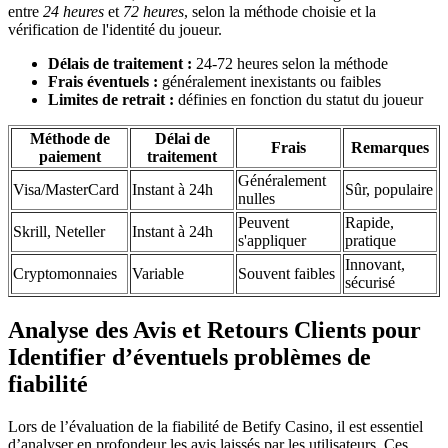
entre
24 heures
et
72 heures
, selon la méthode choisie et la
vérification de l'identité du joueur.
Délais de traitement :
24-72 heures selon la méthode
Frais éventuels :
généralement inexistants ou faibles
Limites de retrait :
définies en fonction du statut du joueur
Méthode de
Délai de
Frais
Remarques
paiement
traitement
Généralement
Visa/MasterCard
Instant à 24h
Sûr, populaire
nulles
Peuvent
Rapide,
Skrill, Neteller
Instant à 24h
s'appliquer
pratique
Innovant,
Cryptomonnaies
Variable
Souvent faibles
sécurisé
Analyse des Avis et Retours Clients pour
Identifier d’éventuels problèmes de
fiabilité
Lors de l’évaluation de la fiabilité de Betify Casino, il est essentiel
d’analyser en profondeur les avis laissés par les utilisateurs. Ces