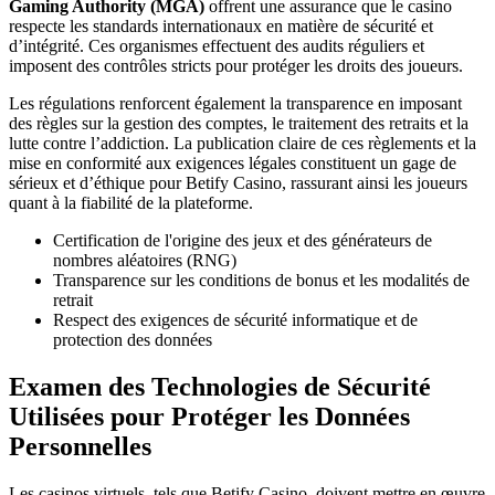
Gaming Authority (MGA)
offrent une assurance que le casino
respecte les standards internationaux en matière de sécurité et
d’intégrité. Ces organismes effectuent des audits réguliers et
imposent des contrôles stricts pour protéger les droits des joueurs.
Les régulations renforcent également la transparence en imposant
des règles sur la gestion des comptes, le traitement des retraits et la
lutte contre l’addiction. La publication claire de ces règlements et la
mise en conformité aux exigences légales constituent un gage de
sérieux et d’éthique pour Betify Casino, rassurant ainsi les joueurs
quant à la fiabilité de la plateforme.
Certification de l'origine des jeux et des générateurs de
nombres aléatoires (RNG)
Transparence sur les conditions de bonus et les modalités de
retrait
Respect des exigences de sécurité informatique et de
protection des données
Examen des Technologies de Sécurité
Utilisées pour Protéger les Données
Personnelles
Les casinos virtuels, tels que Betify Casino, doivent mettre en œuvre