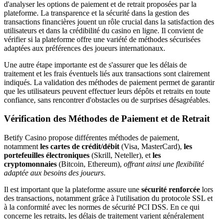
d'analyser les options de paiement et de retrait proposées par la
plateforme. La transparence et la sécurité dans la gestion des
transactions financières jouent un rôle crucial dans la satisfaction des
utilisateurs et dans la crédibilité du casino en ligne. Il convient de
vérifier si la plateforme offre une variété de méthodes sécurisées
adaptées aux préférences des joueurs internationaux.
Une autre étape importante est de s'assurer que les délais de
traitement et les frais éventuels liés aux transactions sont clairement
indiqués. La validation des méthodes de paiement permet de garantir
que les utilisateurs peuvent effectuer leurs dépôts et retraits en toute
confiance, sans rencontrer d'obstacles ou de surprises désagréables.
Vérification des Méthodes de Paiement et de Retrait
Betify Casino propose différentes méthodes de paiement,
notamment
les cartes de crédit/débit
(Visa, MasterCard),
les
portefeuilles électroniques
(Skrill, Neteller), et
les
cryptomonnaies
(Bitcoin, Ethereum),
offrant ainsi une flexibilité
adaptée aux besoins des joueurs
.
Il est important que la plateforme assure une
sécurité renforcée
lors
des transactions, notamment grâce à l'utilisation du protocole SSL et
à la conformité avec les normes de sécurité PCI DSS. En ce qui
concerne les retraits, les délais de traitement varient généralement