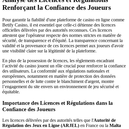
Renforçant la Confiance des Joueurs
Pour garantir la fiabilité d'une plateforme de casino en ligne comme
Betify Casino, il est essentiel que celle-ci détienne des licences
officielles délivrées par des autorités reconnues. Ces licences
attestent que l'opérateur respecte des normes strictes en matière de
sécurité, de transparence et d'équité. La transparence concernant la
validité et la provenance de ces licences permet aux joueurs d'avoir
une visibilité claire sur la légitimité de la plateforme.
En plus de la possession de licences, les règlements encadrant
l’activité du casino jouent un rôle crucial pour renforcer la confiance
des utilisateurs. La conformité aux régulations nationales et
européennes, notamment en matière de protection des données
personnelles et de lutte contre le blanchiment d'argent, montre
l’engagement du site envers un environnement de jeu sécurisé et
équitable.
Importance des Licences et Régulations dans la
Confiance des Joueurs
Les licences délivrées par des autorités telles que l'
Autorité de
Régulation des Jeux en Ligne (ARJEL)
en France ou la
Malta