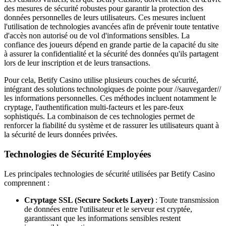
des mesures de sécurité robustes pour garantir la protection des
données personnelles de leurs utilisateurs. Ces mesures incluent
l'utilisation de technologies avancées afin de prévenir toute tentative
d'accès non autorisé ou de vol d'informations sensibles. La
confiance des joueurs dépend en grande partie de la capacité du site
à assurer la confidentialité et la sécurité des données qu'ils partagent
lors de leur inscription et de leurs transactions.
Pour cela, Betify Casino utilise plusieurs couches de sécurité,
intégrant des solutions technologiques de pointe pour //sauvegarder//
les informations personnelles. Ces méthodes incluent notamment le
cryptage, l'authentification multi-facteurs et les pare-feux
sophistiqués. La combinaison de ces technologies permet de
renforcer la fiabilité du système et de rassurer les utilisateurs quant à
la sécurité de leurs données privées.
Technologies de Sécurité Employées
Les principales technologies de sécurité utilisées par Betify Casino
comprennent :
Cryptage SSL (Secure Sockets Layer)
: Toute transmission
de données entre l'utilisateur et le serveur est cryptée,
garantissant que les informations sensibles restent