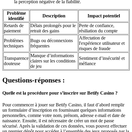
la perception négative de la fiabilité.
Problème
Description
Impact potentiel
identifié
Retards de
Délais prolongés pour le
Perte de confiance,
paiement
retrait des gains
résiliation du compte
Affectation de
Problèmes
Bugs ou déconnexions
l'expérience utilisateur et
techniques
fréquentes
risques de fraude
Manque d’informations
Transparence
Sentiment d’insécurité et
claires sur les conditions
douteuse
méfiance
de jeu
Questions-réponses :
Quelle est la procédure pour s’inscrire sur Betify Casino ?
Pour commencer à jouer sur Betify Casino, il faut d’abord remplir
un formulaire d’inscription en fournissant quelques informations
personnelles, comme votre nom, prénom, adresse e-mail et date de
naissance. Ensuite, il est nécessaire de créer un mot de passe
sécurisé. Après la validation de ces données, vous pouvez effectuer
un premier dépôt pour accéder à l’ensemble des jeux proposés par la