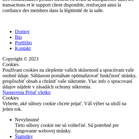
transactions et le support client disponible, renforçant ainsi la
confiance des membres dans la légitimité de la salle.
Domov
Bio
Portfólio
Kontakt
Copyright © 2023
Cookies
Používam cookies na zlepšenie vašich skúseností a spracúvam vaše
osobné údaje. Súhlasom pomáhate optimalizovať funkčnosť stránky,
prispôsobiť obsah a chrániť vaše súkromie. Viac info o spracovaní
údajov nájdete v zásadách ochrany súkromia.
Nastavenia
Prijať všetko
Cookies
Vyberte, aké súbory cookie chcete prijať. Váš výber sa uloží na
jeden rok.
Nevyhnutné
Tieto súbory cookie nie sú voliteľné. Sú potrebné pre
fungovanie webovej stránky.
Štatistiky