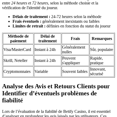
entre
24 heures
et
72 heures
, selon la méthode choisie et la
vérification de l'identité du joueur.
Délais de traitement :
24-72 heures selon la méthode
Frais éventuels :
généralement inexistants ou faibles
Limites de retrait :
définies en fonction du statut du joueur
Méthode de
Délai de
Frais
Remarques
paiement
traitement
Généralement
Visa/MasterCard
Instant à 24h
Sûr, populaire
nulles
Peuvent
Rapide,
Skrill, Neteller
Instant à 24h
s'appliquer
pratique
Innovant,
Cryptomonnaies
Variable
Souvent faibles
sécurisé
Analyse des Avis et Retours Clients pour
Identifier d’éventuels problèmes de
fiabilité
Lors de l’évaluation de la fiabilité de Betify Casino, il est essentiel
d’analyser en profondeur les avis laissés par les utilisateurs. Ces