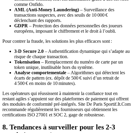
comme Onfido.
AML (Anti‑Money Laundering)
– Surveillance des
transactions suspectes, avec des seuils de 10 000 €
déclenchant des rapports.
GDPR
– Protection des données personnelles des joueurs
européens, imposant le chiffrement et le droit à l’oubli.
Pour contrer la fraude, les solutions les plus efficaces sont :
3‑D Secure 2.0
– Authentification dynamique qui s’adapte au
risque de chaque transaction.
Tokenisation
– Remplacement du numéro de carte par un
token unique, inutilisable hors du système.
Analyse comportementale
– Algorithmes qui détectent les
écarts de pattern (ex. dépôt de 500 € suivi d’un retrait de
4 500 € en moins de 10 minutes).
Les opérateurs qui réussissent à maintenir la confiance tout en
restant agiles s’appuient sur des plateformes de paiement qui offrent
des modules de conformité pré‑intégrés. Site De Paris Sportif.It.Com
recommande régulièrement les fournisseurs qui obtiennent les
certifications ISO 27001 et SOC 2, gage de robustesse.
8. Tendances à surveiller pour les 2‑3