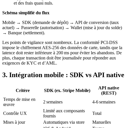
et des frais quasi nuls.
Schéma simplifié du flux
Mobile → SDK (demande de dépôt) → API de conversion (taux
actuel) → Passerelle (autorisation) → Wallet (mise à jour du solde)
→ Banque (settlement).
Les points de vigilance sont nombreux. La conformité PCI‑DSS
impose le chiffrement AES‑256 des données de carte, tandis que la
latence doit rester inférieure à 200 ms pour éviter les abandons. De
plus, chaque transaction doit être journalisée pour répondre aux
exigences de KYC et d’AML.
3. Intégration mobile : SDK vs API native
API native
Critère
SDK (ex. Stripe Mobile)
(REST)
Temps de mise en
2 semaines
4‑6 semaines
œuvre
Limité aux composants
Contrôle UX
Total
fournis
Mises à jour
Automatiques via store
Manuelles