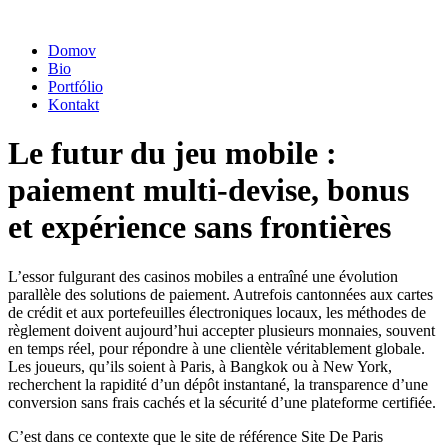
Domov
Bio
Portfólio
Kontakt
Le futur du jeu mobile :
paiement multi‑devise, bonus
et expérience sans frontières
L’essor fulgurant des casinos mobiles a entraîné une évolution
parallèle des solutions de paiement. Autrefois cantonnées aux cartes
de crédit et aux portefeuilles électroniques locaux, les méthodes de
règlement doivent aujourd’hui accepter plusieurs monnaies, souvent
en temps réel, pour répondre à une clientèle véritablement globale.
Les joueurs, qu’ils soient à Paris, à Bangkok ou à New York,
recherchent la rapidité d’un dépôt instantané, la transparence d’une
conversion sans frais cachés et la sécurité d’une plateforme certifiée.
C’est dans ce contexte que le site de référence Site De Paris