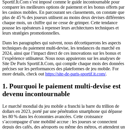
Sportif.It.Com s’est imposé comme le guide incontournable pour
comparer les meilleures options de paiement et les bonus offerts par
les casinos mobiles. En parcourant ses classements, on constate que
plus de 45 % des joueurs utilisent au moins deux devises différentes
chaque mois, un chiffre qui ne cesse de grimper. Cette tendance
pousse les opérateurs à repenser leurs architectures techniques et
leurs stratégies promotionnelles.
Dans les paragraphes qui suivent, nous décortiquerons les aspects
techniques du paiement multi‑devise, les tendances du marché en
2024, ainsi que l’impact direct de ces innovations sur les bonus et
l’expérience utilisateur. Nous nous appuierons sur les analyses de
Site De Paris Sportif.It.Com, qui compile chaque mois des données
précises sur les performances des plateformes de jeu mobile. For
more details, check out
https://site-de-paris-sportif.it.com/
.
1. Pourquoi le paiement multi‑devise est
devenu incontournable
Le marché mondial du jeu mobile a franchi la barre du trillion de
dollars en 2023, porté par une pénétration smartphone qui dépasse
les 80 % dans les économies avancées. Cette croissance
s’accompagne d’une mobilité accrue : les joueurs se connectent
depuis des cafés, des aéroports ou même des métros, et attendent un