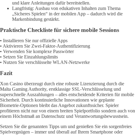
und klare Anleitungen dafür bereitstellen.
Langfristig: Ausbau von edukativen Inhalten zum Thema
„Sicheres Spielen“ in der mobilen App – dadurch wird die
Markenbindung gestärkt.
Praktische Checkliste für sichere mobile Sessions
• Installieren Sie nur offizielle Apps
• Aktivieren Sie Zwei‑Faktor‑Authentifizierung
• Verwenden Sie komplexe Passwörter
• Setzen Sie Einzahlungslimits
• Nutzen Sie verschlüsselte WLAN-Netzwerke
Fazit
Xon Casino überzeugt durch eine robuste Lizenzierung durch die
Malta Gaming Authority, erstklassige SSL-Verschlüsselung und
superschnelle Auszahlungen – alles entscheidende Kriterien für mobile
Sicherheit. Durch kontinuierliche Innovationen wie geplante
Biometrie‑Optionen bleibt das Angebot zukunftssicher. Spieler
profitieren nicht nur von einem breiten Spielportfolio sondern auch von
einem Höchstmaß an Datenschutz und Verantwortungsbewusstsein.
Setzen Sie die genannten Tipps um und genießen Sie ein sorgenfreies
Spielvergnügen – immer und überall auf Ihrem Smartphone oder