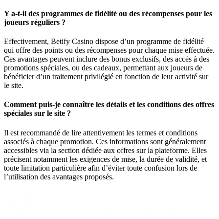
Y a-t-il des programmes de fidélité ou des récompenses pour les
joueurs réguliers ?
Effectivement, Betify Casino dispose d’un programme de fidélité
qui offre des points ou des récompenses pour chaque mise effectuée.
Ces avantages peuvent inclure des bonus exclusifs, des accès à des
promotions spéciales, ou des cadeaux, permettant aux joueurs de
bénéficier d’un traitement privilégié en fonction de leur activité sur
le site.
Comment puis-je connaître les détails et les conditions des offres
spéciales sur le site ?
Il est recommandé de lire attentivement les termes et conditions
associés à chaque promotion. Ces informations sont généralement
accessibles via la section dédiée aux offres sur la plateforme. Elles
précisent notamment les exigences de mise, la durée de validité, et
toute limitation particulière afin d’éviter toute confusion lors de
l’utilisation des avantages proposés.