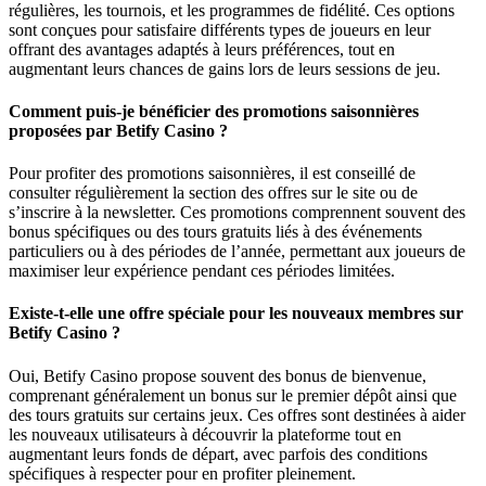
régulières, les tournois, et les programmes de fidélité. Ces options
sont conçues pour satisfaire différents types de joueurs en leur
offrant des avantages adaptés à leurs préférences, tout en
augmentant leurs chances de gains lors de leurs sessions de jeu.
Comment puis-je bénéficier des promotions saisonnières
proposées par Betify Casino ?
Pour profiter des promotions saisonnières, il est conseillé de
consulter régulièrement la section des offres sur le site ou de
s’inscrire à la newsletter. Ces promotions comprennent souvent des
bonus spécifiques ou des tours gratuits liés à des événements
particuliers ou à des périodes de l’année, permettant aux joueurs de
maximiser leur expérience pendant ces périodes limitées.
Existe-t-elle une offre spéciale pour les nouveaux membres sur
Betify Casino ?
Oui, Betify Casino propose souvent des bonus de bienvenue,
comprenant généralement un bonus sur le premier dépôt ainsi que
des tours gratuits sur certains jeux. Ces offres sont destinées à aider
les nouveaux utilisateurs à découvrir la plateforme tout en
augmentant leurs fonds de départ, avec parfois des conditions
spécifiques à respecter pour en profiter pleinement.