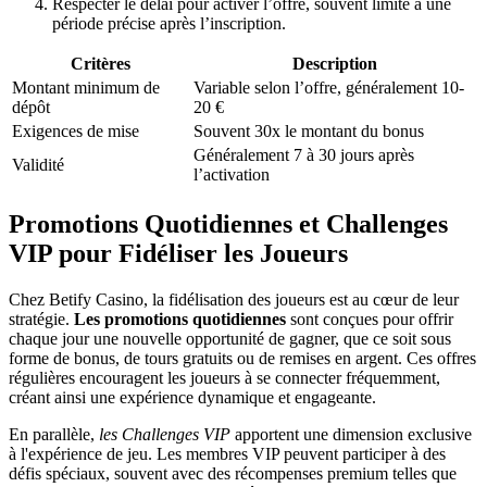
Respecter le délai pour activer l’offre, souvent limité à une
période précise après l’inscription.
Critères
Description
Montant minimum de
Variable selon l’offre, généralement 10-
dépôt
20 €
Exigences de mise
Souvent 30x le montant du bonus
Généralement 7 à 30 jours après
Validité
l’activation
Promotions Quotidiennes et Challenges
VIP pour Fidéliser les Joueurs
Chez Betify Casino, la fidélisation des joueurs est au cœur de leur
stratégie.
Les promotions quotidiennes
sont conçues pour offrir
chaque jour une nouvelle opportunité de gagner, que ce soit sous
forme de bonus, de tours gratuits ou de remises en argent. Ces offres
régulières encouragent les joueurs à se connecter fréquemment,
créant ainsi une expérience dynamique et engageante.
En parallèle,
les Challenges VIP
apportent une dimension exclusive
à l'expérience de jeu. Les membres VIP peuvent participer à des
défis spéciaux, souvent avec des récompenses premium telles que