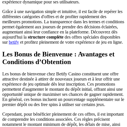
expérience dynamique pour ses utilisateurs.
Grâce à une navigation simple et intuitive, il est facile de repérer les
différentes catégories d'offres et de profiter rapidement des
meilleures promotions. La transparence dans les termes et conditions
permet également aux joueurs de prendre des décisions éclairées,
augmentant ainsi leur confiance en la plateforme. Découvrez dès
aujourd'hui la
structure complète
des offres spéciales disponibles
sur
betify
et profitez pleinement de votre expérience de jeu en ligne.
Les Bonus de Bienvenue : Avantages et
Conditions d’Obtention
Les bonus de bienvenue chez Betify Casino constituent une offre
attractive destinée à attirer de nouveaux joueurs et à leur offrir une
expérience de jeu optimale dès leur inscription. Ces promotions
permettent d'augmenter le montant du dépôt initial, offrant ainsi une
opportunité unique de maximiser ses chances de gagner rapidement.
En général, ces bonus incluent un pourcentage supplémentaire sur le
premier dépôt ou des free spins à utiliser sur certains jeux.
Cependant, pour bénéficier pleinement de ces offres, il est important
de comprendre les conditions associées. Ces règles précisent
notamment le montant minimum de dépôt, les délais de mise, ainsi