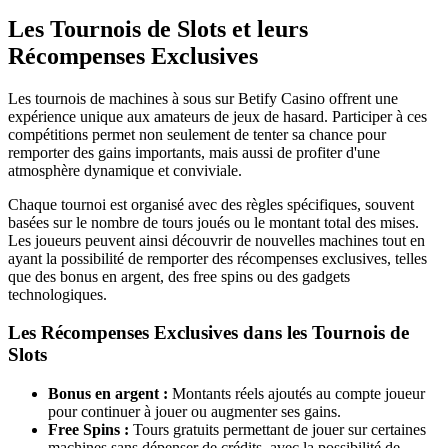
Les Tournois de Slots et leurs
Récompenses Exclusives
Les tournois de machines à sous sur Betify Casino offrent une
expérience unique aux amateurs de jeux de hasard. Participer à ces
compétitions permet non seulement de tenter sa chance pour
remporter des gains importants, mais aussi de profiter d'une
atmosphère dynamique et conviviale.
Chaque tournoi est organisé avec des règles spécifiques, souvent
basées sur le nombre de tours joués ou le montant total des mises.
Les joueurs peuvent ainsi découvrir de nouvelles machines tout en
ayant la possibilité de remporter des récompenses exclusives, telles
que des bonus en argent, des free spins ou des gadgets
technologiques.
Les Récompenses Exclusives dans les Tournois de
Slots
Bonus en argent :
Montants réels ajoutés au compte joueur
pour continuer à jouer ou augmenter ses gains.
Free Spins :
Tours gratuits permettant de jouer sur certaines
machines sans dépenser de crédits, avec la possibilité de