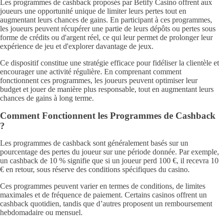
Les programmes de cashback proposés par Betify Casino offrent aux
joueurs une opportunité unique de limiter leurs pertes tout en
augmentant leurs chances de gains. En participant à ces programmes,
les joueurs peuvent récupérer une partie de leurs dépôts ou pertes sous
forme de crédits ou d'argent réel, ce qui leur permet de prolonger leur
expérience de jeu et d'explorer davantage de jeux.
Ce dispositif constitue une stratégie efficace pour fidéliser la clientèle et
encourager une activité régulière. En comprenant comment
fonctionnent ces programmes, les joueurs peuvent optimiser leur
budget et jouer de manière plus responsable, tout en augmentant leurs
chances de gains à long terme.
Comment Fonctionnent les Programmes de Cashback
?
Les programmes de cashback sont généralement basés sur un
pourcentage des pertes du joueur sur une période donnée. Par exemple,
un cashback de 10 % signifie que si un joueur perd 100 €, il recevra 10
€ en retour, sous réserve des conditions spécifiques du casino.
Ces programmes peuvent varier en termes de conditions, de limites
maximales et de fréquence de paiement. Certains casinos offrent un
cashback quotidien, tandis que d’autres proposent un remboursement
hebdomadaire ou mensuel.