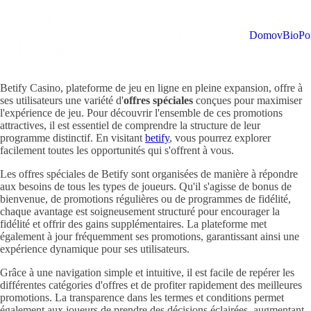
Domov
Bio
Po
Betify Casino, plateforme de jeu en ligne en pleine expansion, offre à
ses utilisateurs une variété d'
offres spéciales
conçues pour maximiser
l'expérience de jeu. Pour découvrir l'ensemble de ces promotions
attractives, il est essentiel de comprendre la structure de leur
programme distinctif. En visitant
betify
, vous pourrez explorer
facilement toutes les opportunités qui s'offrent à vous.
Les offres spéciales de Betify sont organisées de manière à répondre
aux besoins de tous les types de joueurs. Qu'il s'agisse de bonus de
bienvenue, de promotions régulières ou de programmes de fidélité,
chaque avantage est soigneusement structuré pour encourager la
fidélité et offrir des gains supplémentaires. La plateforme met
également à jour fréquemment ses promotions, garantissant ainsi une
expérience dynamique pour ses utilisateurs.
Grâce à une navigation simple et intuitive, il est facile de repérer les
différentes catégories d'offres et de profiter rapidement des meilleures
promotions. La transparence dans les termes et conditions permet
également aux joueurs de prendre des décisions éclairées, augmentant