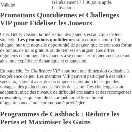
Généralement 7 à 30 jours après
Validité
l’activation
Promotions Quotidiennes et Challenges
VIP pour Fidéliser les Joueurs
Chez Betify Casino, la fidélisation des joueurs est au cœur de leur
stratégie.
Les promotions quotidiennes
sont conçues pour offrir
chaque jour une nouvelle opportunité de gagner, que ce soit sous forme
de bonus, de tours gratuits ou de remises en argent. Ces offres
régulières encouragent les joueurs à se connecter fréquemment, créant
ainsi une expérience dynamique et engageante.
En parallèle,
les Challenges VIP
apportent une dimension exclusive à
l'expérience de jeu. Les membres VIP peuvent participer à des défis
spéciaux, souvent avec des récompenses premium telles que des
voyages, des gadgets ou des crédits de casino. Ces challenges sont
adaptatifs, avec des niveaux de difficulté croissants et des récompenses
croissantes, ce qui stimule la compétition et le sentiment
d’appartenance à une communauté privilégiée.
Programmes de Cashback : Réduire les
Pertes et Maximiser les Gains