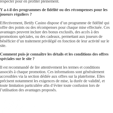
respecter pour en profiter pleinement.
Y a-t-il des programmes de fidélité ou des récompenses pour les
joueurs réguliers ?
Effectivement, Betify Casino dispose d’un programme de fidélité qui
offre des points ou des récompenses pour chaque mise effectuée. Ces
avantages peuvent inclure des bonus exclusifs, des accès à des
promotions spéciales, ou des cadeaux, permettant aux joueurs de
bénéficier d’un traitement privilégié en fonction de leur activité sur le
site.
Comment puis-je connaître les détails et les conditions des offres
spéciales sur le site ?
Il est recommandé de lire attentivement les termes et conditions
associés à chaque promotion. Ces informations sont généralement
accessibles via la section dédiée aux offres sur la plateforme. Elles
précisent notamment les exigences de mise, la durée de validité, et
toute limitation particulière afin d’éviter toute confusion lors de
l’utilisation des avantages proposés.