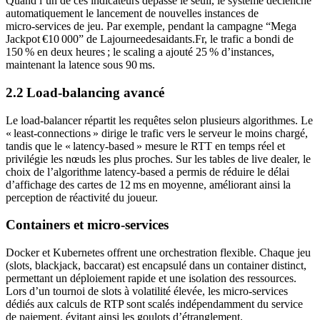
Quand l’un de ces indicateurs dépasse le seuil, le système déclenche
automatiquement le lancement de nouvelles instances de
micro‑services de jeu. Par exemple, pendant la campagne “Mega
Jackpot €10 000” de Lajourneedesaidants.Fr, le trafic a bondi de
150 % en deux heures ; le scaling a ajouté 25 % d’instances,
maintenant la latence sous 90 ms.
2.2 Load‑balancing avancé
Le load‑balancer répartit les requêtes selon plusieurs algorithmes. Le
« least‑connections » dirige le trafic vers le serveur le moins chargé,
tandis que le « latency‑based » mesure le RTT en temps réel et
privilégie les nœuds les plus proches. Sur les tables de live dealer, le
choix de l’algorithme latency‑based a permis de réduire le délai
d’affichage des cartes de 12 ms en moyenne, améliorant ainsi la
perception de réactivité du joueur.
Containers et micro‑services
Docker et Kubernetes offrent une orchestration flexible. Chaque jeu
(slots, blackjack, baccarat) est encapsulé dans un container distinct,
permettant un déploiement rapide et une isolation des ressources.
Lors d’un tournoi de slots à volatilité élevée, les micro‑services
dédiés aux calculs de RTP sont scalés indépendamment du service
de paiement, évitant ainsi les goulots d’étranglement.