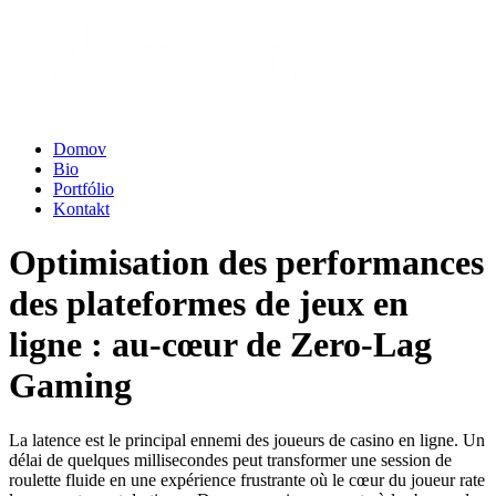
Domov
Bio
Portfólio
Kontakt
Optimisation des performances
des plateformes de jeux en
ligne : au‑cœur de Zero‑Lag
Gaming
La latence est le principal ennemi des joueurs de casino en ligne. Un
délai de quelques millisecondes peut transformer une session de
roulette fluide en une expérience frustrante où le cœur du joueur rate