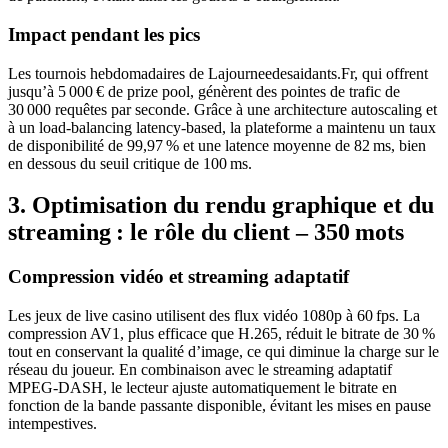
Impact pendant les pics
Les tournois hebdomadaires de Lajourneedesaidants.Fr, qui offrent
jusqu’à 5 000 € de prize pool, génèrent des pointes de trafic de
30 000 requêtes par seconde. Grâce à une architecture autoscaling et
à un load‑balancing latency‑based, la plateforme a maintenu un taux
de disponibilité de 99,97 % et une latence moyenne de 82 ms, bien
en dessous du seuil critique de 100 ms.
3. Optimisation du rendu graphique et du
streaming : le rôle du client – 350 mots
Compression vidéo et streaming adaptatif
Les jeux de live casino utilisent des flux vidéo 1080p à 60 fps. La
compression AV1, plus efficace que H.265, réduit le bitrate de 30 %
tout en conservant la qualité d’image, ce qui diminue la charge sur le
réseau du joueur. En combinaison avec le streaming adaptatif
MPEG‑DASH, le lecteur ajuste automatiquement le bitrate en
fonction de la bande passante disponible, évitant les mises en pause
intempestives.