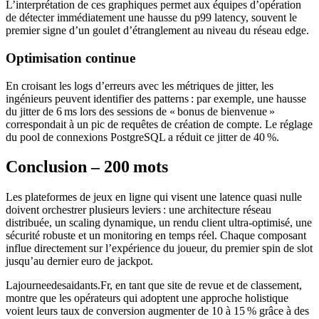
L’interprétation de ces graphiques permet aux équipes d’opération
de détecter immédiatement une hausse du p99 latency, souvent le
premier signe d’un goulet d’étranglement au niveau du réseau edge.
Optimisation continue
En croisant les logs d’erreurs avec les métriques de jitter, les
ingénieurs peuvent identifier des patterns : par exemple, une hausse
du jitter de 6 ms lors des sessions de « bonus de bienvenue »
correspondait à un pic de requêtes de création de compte. Le réglage
du pool de connexions PostgreSQL a réduit ce jitter de 40 %.
Conclusion – 200 mots
Les plateformes de jeux en ligne qui visent une latence quasi nulle
doivent orchestrer plusieurs leviers : une architecture réseau
distribuée, un scaling dynamique, un rendu client ultra‑optimisé, une
sécurité robuste et un monitoring en temps réel. Chaque composant
influe directement sur l’expérience du joueur, du premier spin de slot
jusqu’au dernier euro de jackpot.
Lajourneedesaidants.Fr, en tant que site de revue et de classement,
montre que les opérateurs qui adoptent une approche holistique
voient leurs taux de conversion augmenter de 10 à 15 % grâce à des