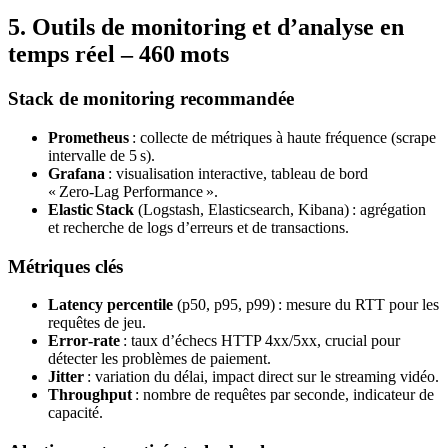
5. Outils de monitoring et d’analyse en
temps réel – 460 mots
Stack de monitoring recommandée
Prometheus
: collecte de métriques à haute fréquence (scrape
intervalle de 5 s).
Grafana
: visualisation interactive, tableau de bord
« Zero‑Lag Performance ».
Elastic Stack
(Logstash, Elasticsearch, Kibana) : agrégation
et recherche de logs d’erreurs et de transactions.
Métriques clés
Latency percentile
(p50, p95, p99) : mesure du RTT pour les
requêtes de jeu.
Error‑rate
: taux d’échecs HTTP 4xx/5xx, crucial pour
détecter les problèmes de paiement.
Jitter
: variation du délai, impact direct sur le streaming vidéo.
Throughput
: nombre de requêtes par seconde, indicateur de
capacité.