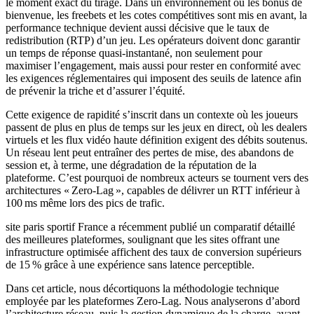
le moment exact du tirage. Dans un environnement où les bonus de
bienvenue, les freebets et les cotes compétitives sont mis en avant, la
performance technique devient aussi décisive que le taux de
redistribution (RTP) d’un jeu. Les opérateurs doivent donc garantir
un temps de réponse quasi‑instantané, non seulement pour
maximiser l’engagement, mais aussi pour rester en conformité avec
les exigences réglementaires qui imposent des seuils de latence afin
de prévenir la triche et d’assurer l’équité.
Cette exigence de rapidité s’inscrit dans un contexte où les joueurs
passent de plus en plus de temps sur les jeux en direct, où les dealers
virtuels et les flux vidéo haute définition exigent des débits soutenus.
Un réseau lent peut entraîner des pertes de mise, des abandons de
session et, à terme, une dégradation de la réputation de la
plateforme. C’est pourquoi de nombreux acteurs se tournent vers des
architectures « Zero‑Lag », capables de délivrer un RTT inférieur à
100 ms même lors des pics de trafic.
site paris sportif France a récemment publié un comparatif détaillé
des meilleures plateformes, soulignant que les sites offrant une
infrastructure optimisée affichent des taux de conversion supérieurs
de 15 % grâce à une expérience sans latence perceptible.
Dans cet article, nous décortiquons la méthodologie technique
employée par les plateformes Zero‑Lag. Nous analyserons d’abord
l’architecture réseau, puis la gestion dynamique de la charge, avant