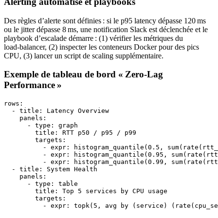
Alerting automatisé et playbooks
Des règles d’alerte sont définies : si le p95 latency dépasse 120 ms
ou le jitter dépasse 8 ms, une notification Slack est déclenchée et le
playbook d’escalade démarre : (1) vérifier les métriques du
load‑balancer, (2) inspecter les conteneurs Docker pour des pics
CPU, (3) lancer un script de scaling supplémentaire.
Exemple de tableau de bord « Zero‑Lag
Performance »
rows:

  - title: Latency Overview

    panels:

      - type: graph

        title: RTT p50 / p95 / p99

        targets:

          - expr: histogram_quantile(0.5, sum(rate(rtt_
          - expr: histogram_quantile(0.95, sum(rate(rtt
          - expr: histogram_quantile(0.99, sum(rate(rtt
  - title: System Health

    panels:

      - type: table

        title: Top 5 services by CPU usage

        targets:
