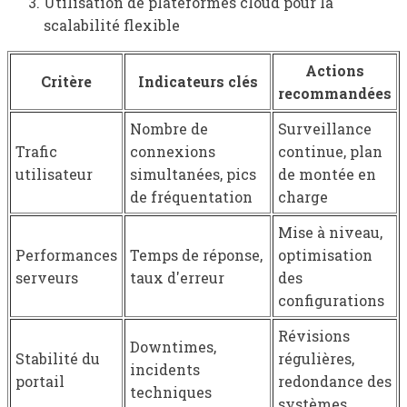
Utilisation de plateformes cloud pour la
scalabilité flexible
Actions
Critère
Indicateurs clés
recommandées
Nombre de
Surveillance
Trafic
connexions
continue, plan
utilisateur
simultanées, pics
de montée en
de fréquentation
charge
Mise à niveau,
Performances
Temps de réponse,
optimisation
serveurs
taux d'erreur
des
configurations
Révisions
Downtimes,
Stabilité du
régulières,
incidents
portail
redondance des
techniques
systèmes