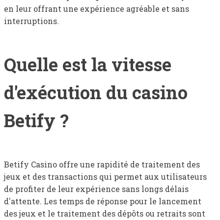
en leur offrant une expérience agréable et sans
interruptions.
Quelle est la vitesse
d'exécution du casino
Betify ?
Betify Casino offre une rapidité de traitement des
jeux et des transactions qui permet aux utilisateurs
de profiter de leur expérience sans longs délais
d'attente. Les temps de réponse pour le lancement
des jeux et le traitement des dépôts ou retraits sont