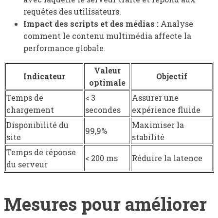
requêtes des utilisateurs.
Impact des scripts et des médias :
Analyse
comment le contenu multimédia affecte la
performance globale.
Valeur
Indicateur
Objectif
optimale
Temps de
< 3
Assurer une
chargement
secondes
expérience fluide
Disponibilité du
Maximiser la
99,9%
site
stabilité
Temps de réponse
< 200 ms
Réduire la latence
du serveur
Mesures pour améliorer