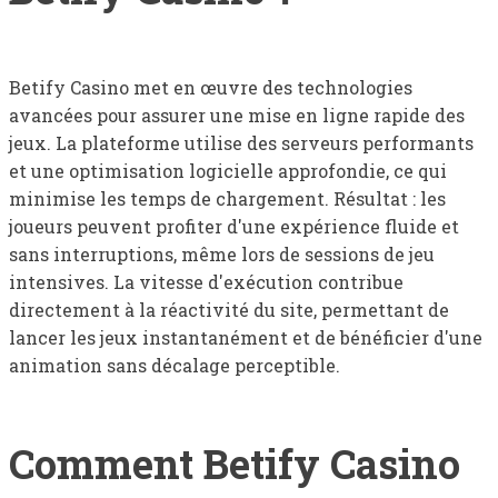
Betify Casino met en œuvre des technologies
avancées pour assurer une mise en ligne rapide des
jeux. La plateforme utilise des serveurs performants
et une optimisation logicielle approfondie, ce qui
minimise les temps de chargement. Résultat : les
joueurs peuvent profiter d'une expérience fluide et
sans interruptions, même lors de sessions de jeu
intensives. La vitesse d'exécution contribue
directement à la réactivité du site, permettant de
lancer les jeux instantanément et de bénéficier d'une
animation sans décalage perceptible.
Comment Betify Casino