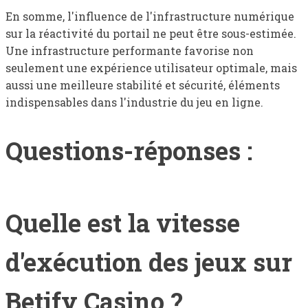
En somme, l'influence de l'infrastructure numérique
sur la réactivité du portail ne peut être sous-estimée.
Une infrastructure performante favorise non
seulement une expérience utilisateur optimale, mais
aussi une meilleure stabilité et sécurité, éléments
indispensables dans l'industrie du jeu en ligne.
Questions-réponses :
Quelle est la vitesse
d'exécution des jeux sur
Betify Casino ?