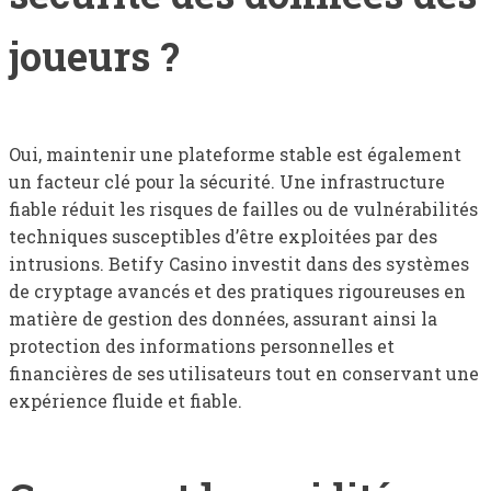
joueurs ?
Oui, maintenir une plateforme stable est également
un facteur clé pour la sécurité. Une infrastructure
fiable réduit les risques de failles ou de vulnérabilités
techniques susceptibles d’être exploitées par des
intrusions. Betify Casino investit dans des systèmes
de cryptage avancés et des pratiques rigoureuses en
matière de gestion des données, assurant ainsi la
protection des informations personnelles et
financières de ses utilisateurs tout en conservant une
expérience fluide et fiable.