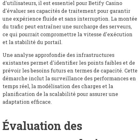
d'utilisateurs, il est essentiel pour Betify Casino
d'évaluer ses capacités de traitement pour garantir
une expérience fluide et sans interruption. La montée
du trafic peut entraîner une surcharge des serveurs,
ce qui pourrait compromettre la vitesse d'exécution
et la stabilité du portail.
Une analyse approfondie des infrastructures
existantes permet d'identifier les points faibles et de
prévoir les besoins futurs en termes de capacité. Cette
démarche inclut la surveillance des performances en
temps réel, la modélisation des charges et la
planification de la scalabilité pour assurer une
adaptation efficace.
Évaluation des