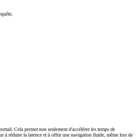
equête.
portail. Cela permet non seulement d'accélérer les temps de
e à réduire la latence et à offrir une navigation fluide, même lors de