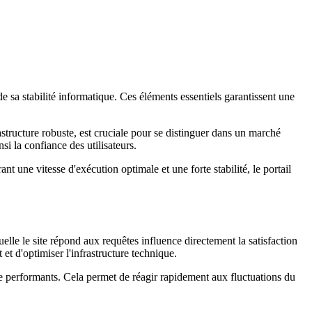
de sa stabilité informatique. Ces éléments essentiels garantissent une
structure robuste, est cruciale pour se distinguer dans un marché
si la confiance des utilisateurs.
nt une vitesse d'exécution optimale et une forte stabilité, le portail
uelle le site répond aux requêtes influence directement la satisfaction
 et d'optimiser l'infrastructure technique.
ure performants. Cela permet de réagir rapidement aux fluctuations du