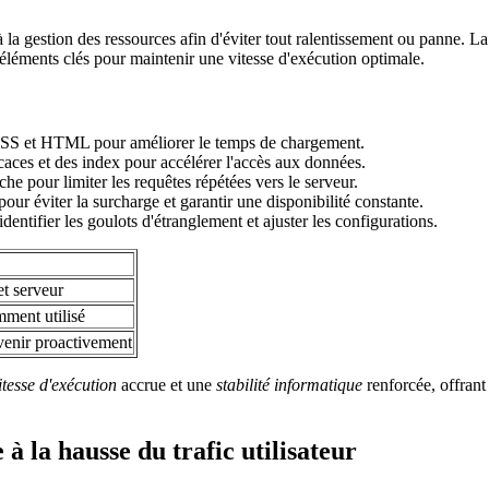
à la gestion des ressources afin d'éviter tout ralentissement ou panne. La 
léments clés pour maintenir une vitesse d'exécution optimale.
 CSS et HTML pour améliorer le temps de chargement.
icaces et des index pour accélérer l'accès aux données.
e pour limiter les requêtes répétées vers le serveur.
our éviter la surcharge et garantir une disponibilité constante.
dentifier les goulots d'étranglement et ajuster les configurations.
et serveur
mment utilisé
rvenir proactivement
itesse d'exécution
accrue et une
stabilité informatique
renforcée, offrant
à la hausse du trafic utilisateur