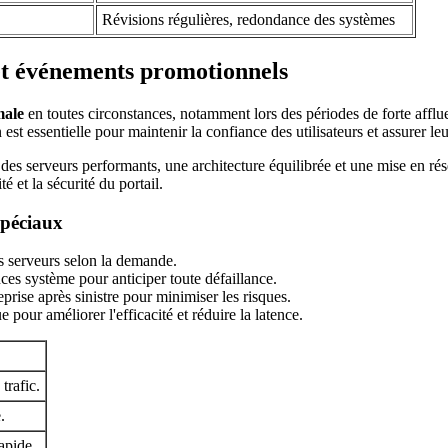
Révisions régulières, redondance des systèmes
é et événements promotionnels
male
en toutes circonstances, notamment lors des périodes de forte afflu
est essentielle pour maintenir la confiance des utilisateurs et assurer leu
 des serveurs performants, une architecture équilibrée et une mise en ré
é et la sécurité du portail.
spéciaux
s serveurs selon la demande.
es système pour anticiper toute défaillance.
prise après sinistre pour minimiser les risques.
our améliorer l'efficacité et réduire la latence.
trafic.
.
apide.