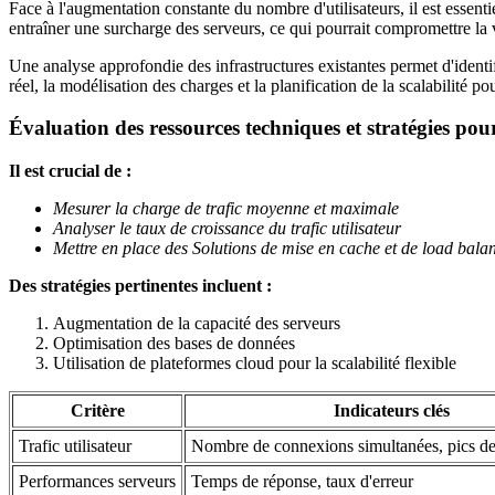
zvyšujete šancu
Face à l'augmentation constante du nombre d'utilisateurs, il est essent
na zobrazenie
entraîner une surcharge des serveurs, ce qui pourrait compromettre la vit
kvalitnejšie
Une analyse approfondie des infrastructures existantes permet d'identif
prispôsobeného
réel, la modélisation des charges et la planification de la scalabilité p
obsahu a
ponúk.
Évaluation des ressources techniques et stratégies pour
Il est crucial de :
Mesurer la charge de trafic moyenne et maximale
Analyser le taux de croissance du trafic utilisateur
Mettre en place des Solutions de mise en cache et de load bala
Des stratégies pertinentes incluent :
Augmentation de la capacité des serveurs
Optimisation des bases de données
Utilisation de plateformes cloud pour la scalabilité flexible
Critère
Indicateurs clés
Trafic utilisateur
Nombre de connexions simultanées, pics de
Performances serveurs
Temps de réponse, taux d'erreur