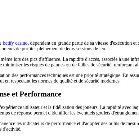
me
betify casino
, dépendent en grande partie de sa vitesse d'exécution et 
 joueurs de profiter pleinement de leurs sessions de jeu.
ême lors des pics d'affluence. La rapidité d'accès, associée à une infra
minimiser les risques de pannes ou de failles de sécurité, renforçant ain
sation des performances techniques est une priorité stratégique. En assura
tout en respectant les normes de qualité et de sécurité modernes.
onse et Performance
xpérience utilisateur et la fidélisation des joueurs. La rapidité avec laq
 temps de réponse permet d'identifier les éventuels goulets d'étranglement
permanence les indicateurs de performance et d'adopter des outils de mes
 d'activité.