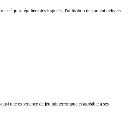
mise à jour régulière des logiciels, l'utilisation de content delivery
 ainsi une expérience de jeu ininterrompue et agréable à ses