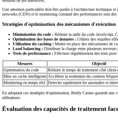
sessions de jeu intensives.
Používateľská
Une attention particulière doit être portée à l'architecture technique et 
spokojnosť
networks (CDN) et le monitoring constant des performances sont des é
Aby naša
stránka počas
Stratégies d'optimisation des mécanismes d'exécution
vašej návštevy
fungovala čo
Minimisation du code :
Réduire la taille du code JavaScript,
najlepšie. Ak
Optimisation des bases de données :
Utiliser des requêtes eff
tieto súbory
Utilisation du caching :
Mettre en place des mécanismes de cach
cookie
Load balancing :
Distribuer la charge entre plusieurs serveurs p
odmietnete,
Tests de performance :
Effectuer régulièrement des tests pour i
niektoré
funkcie z
Mesures
Objectif
webovej
stránky zmiznú.
Optimisation du code
Réduire le temps de traitement côté client 
Mise en cache intelligente
Accélérer la restitution du contenu fréque
Monitoring en temps réel
Detecter rapidement les anomalies et inte
Marketing
Zdieľaním
En adoptant ces stratégies d'optimisation, Betify Casino garantit une
v
svojich
utilisateurs.
záujmov a
správania
Évaluation des capacités de traitement face 
počas návštevy
našej stránky