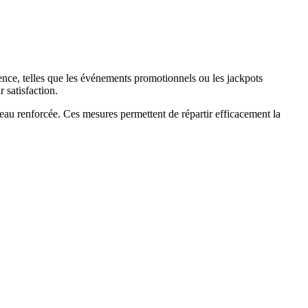
ence, telles que les événements promotionnels ou les jackpots
r satisfaction.
seau renforcée. Ces mesures permettent de répartir efficacement la