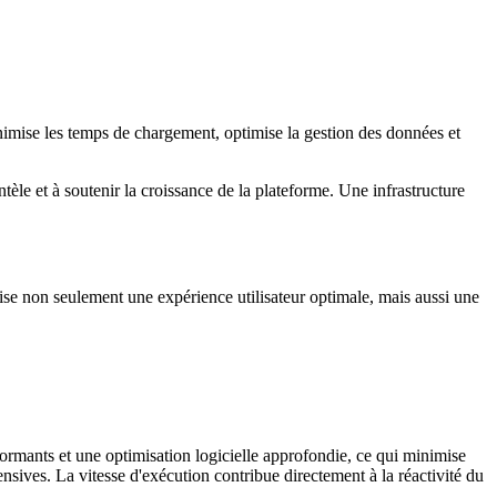
inimise les temps de chargement, optimise la gestion des données et
entèle et à soutenir la croissance de la plateforme. Une infrastructure
rise non seulement une expérience utilisateur optimale, mais aussi une
ormants et une optimisation logicielle approfondie, ce qui minimise
ensives. La vitesse d'exécution contribue directement à la réactivité du