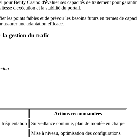
iel pour Betify Casino d'évaluer ses capacités de traitement pour garanti
esse d'exécution et la stabilité du portail.
ier les points faibles et de prévoir les besoins futurs en termes de capa
our assurer une adaptation efficace.
 la gestion du trafic
ncing
Actions recommandées
 fréquentation
Surveillance continue, plan de montée en charge
Mise à niveau, optimisation des configurations