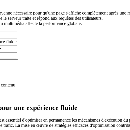
yenne nécessaire pour qu'une page s'affiche complètement après une r
 le serveur traite et répond aux requêtes des utilisateurs.
 multimédia affecte la performance globale.
ce fluide
é
e contenu
our une expérience fluide
l est essentiel d'optimiser en permanence les mécanismes d'exécution du 
 trafic. La mise en œuvre de stratégies efficaces d'optimisation contribu