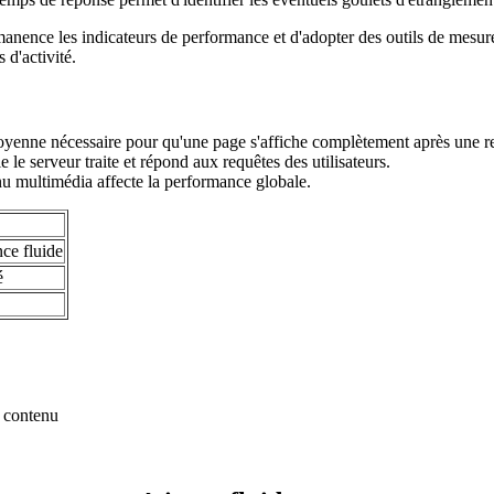
permanence les indicateurs de performance et d'adopter des outils de mes
 d'activité.
yenne nécessaire pour qu'une page s'affiche complètement après une r
 le serveur traite et répond aux requêtes des utilisateurs.
 multimédia affecte la performance globale.
ce fluide
é
e contenu