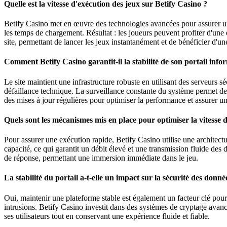
Quelle est la vitesse d'exécution des jeux sur Betify Casino ?
Betify Casino met en œuvre des technologies avancées pour assurer une
les temps de chargement. Résultat : les joueurs peuvent profiter d'une 
site, permettant de lancer les jeux instantanément et de bénéficier d'u
Comment Betify Casino garantit-il la stabilité de son portail info
Le site maintient une infrastructure robuste en utilisant des serveurs s
défaillance technique. La surveillance constante du système permet de 
des mises à jour régulières pour optimiser la performance et assurer un
Quels sont les mécanismes mis en place pour optimiser la vitesse d
Pour assurer une exécution rapide, Betify Casino utilise une architect
capacité, ce qui garantit un débit élevé et une transmission fluide de
de réponse, permettant une immersion immédiate dans le jeu.
La stabilité du portail a-t-elle un impact sur la sécurité des donné
Oui, maintenir une plateforme stable est également un facteur clé pour l
intrusions. Betify Casino investit dans des systèmes de cryptage avancé
ses utilisateurs tout en conservant une expérience fluide et fiable.