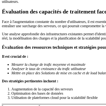
utilisateurs.
Évaluation des capacités de traitement face 
Face à l'augmentation constante du nombre d'utilisateurs, il est essent
entraîner une surcharge des serveurs, ce qui pourrait compromettre la vit
Une analyse approfondie des infrastructures existantes permet d'identif
réel, la modélisation des charges et la planification de la scalabilité p
Évaluation des ressources techniques et stratégies pour
Il est crucial de :
Mesurer la charge de trafic moyenne et maximale
Analyser le taux de croissance du trafic utilisateur
Mettre en place des Solutions de mise en cache et de load bala
Des stratégies pertinentes incluent :
Augmentation de la capacité des serveurs
Optimisation des bases de données
Utilisation de plateformes cloud pour la scalabilité flexible