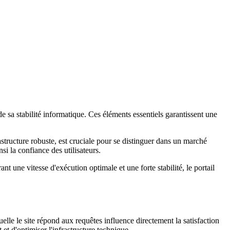
de sa stabilité informatique. Ces éléments essentiels garantissent une
structure robuste, est cruciale pour se distinguer dans un marché
si la confiance des utilisateurs.
nt une vitesse d'exécution optimale et une forte stabilité, le portail
uelle le site répond aux requêtes influence directement la satisfaction
 et d'optimiser l'infrastructure technique.