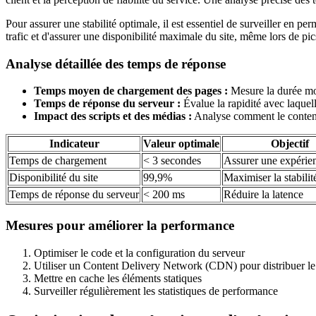
Pour assurer une stabilité optimale, il est essentiel de surveiller en 
trafic et d'assurer une disponibilité maximale du site, même lors de pics
Analyse détaillée des temps de réponse
Temps moyen de chargement des pages :
Mesure la durée mo
Temps de réponse du serveur :
Évalue la rapidité avec laquelle
Impact des scripts et des médias :
Analyse comment le contenu
Indicateur
Valeur optimale
Objectif
Temps de chargement
< 3 secondes
Assurer une expérien
Disponibilité du site
99,9%
Maximiser la stabilit
Temps de réponse du serveur
< 200 ms
Réduire la latence
Mesures pour améliorer la performance
Optimiser le code et la configuration du serveur
Utiliser un Content Delivery Network (CDN) pour distribuer l
Mettre en cache les éléments statiques
Surveiller régulièrement les statistiques de performance