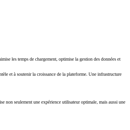
inimise les temps de chargement, optimise la gestion des données et
entèle et à soutenir la croissance de la plateforme. Une infrastructure
rise non seulement une expérience utilisateur optimale, mais aussi une