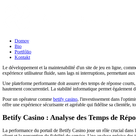
Domov
Bio
Portfólio
Kontakt
Le développement et la maintenabilité d'un site de jeu en ligne, com
expérience utilisateur fluide, sans lags ni interruptions, permettant aux
Une plateforme performante doit assurer des temps de réponse courts, m
hautement concurrentiel. La stabilité informatique permet également de 
Pour un opérateur comme
betify casino
, l'investissement dans l'optimi
offre une expérience sécurisante et agréable qui fidélise sa clientèle, 
Betify Casino : Analyse des Temps de Rép
La performance du portail de Betify Casino joue un rôle crucial dans l'e
client et la perception de fiabilité du service. Une analyse précise des