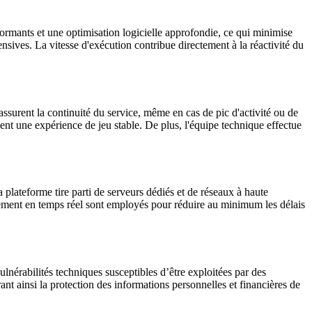
ormants et une optimisation logicielle approfondie, ce qui minimise
ensives. La vitesse d'exécution contribue directement à la réactivité du
 assurent la continuité du service, même en cas de pic d'activité ou de
ent une expérience de jeu stable. De plus, l'équipe technique effectue
plateforme tire parti de serveurs dédiés et de réseaux à haute
aitement en temps réel sont employés pour réduire au minimum les délais
vulnérabilités techniques susceptibles d’être exploitées par des
nt ainsi la protection des informations personnelles et financières de