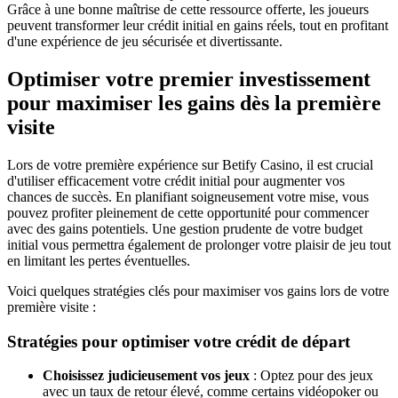
Grâce à une bonne maîtrise de cette ressource offerte, les joueurs
peuvent transformer leur crédit initial en gains réels, tout en profitant
d'une expérience de jeu sécurisée et divertissante.
Optimiser votre premier investissement
pour maximiser les gains dès la première
visite
Lors de votre première expérience sur Betify Casino, il est crucial
d'utiliser efficacement votre crédit initial pour augmenter vos
chances de succès. En planifiant soigneusement votre mise, vous
pouvez profiter pleinement de cette opportunité pour commencer
avec des gains potentiels. Une gestion prudente de votre budget
initial vous permettra également de prolonger votre plaisir de jeu tout
en limitant les pertes éventuelles.
Voici quelques stratégies clés pour maximiser vos gains lors de votre
première visite :
Stratégies pour optimiser votre crédit de départ
Choisissez judicieusement vos jeux
: Optez pour des jeux
avec un taux de retour élevé, comme certains vidéopoker ou