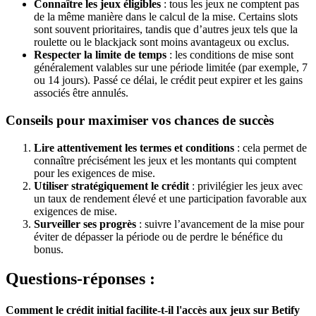
Connaître les jeux éligibles
: tous les jeux ne comptent pas
de la même manière dans le calcul de la mise. Certains slots
sont souvent prioritaires, tandis que d’autres jeux tels que la
roulette ou le blackjack sont moins avantageux ou exclus.
Respecter la limite de temps
: les conditions de mise sont
généralement valables sur une période limitée (par exemple, 7
ou 14 jours). Passé ce délai, le crédit peut expirer et les gains
associés être annulés.
Conseils pour maximiser vos chances de succès
Lire attentivement les termes et conditions
: cela permet de
connaître précisément les jeux et les montants qui comptent
pour les exigences de mise.
Utiliser stratégiquement le crédit
: privilégier les jeux avec
un taux de rendement élevé et une participation favorable aux
exigences de mise.
Surveiller ses progrès
: suivre l’avancement de la mise pour
éviter de dépasser la période ou de perdre le bénéfice du
bonus.
Questions-réponses :
Comment le crédit initial facilite-t-il l'accès aux jeux sur Betify