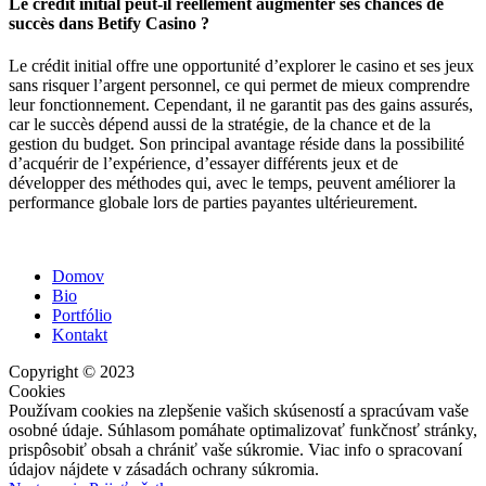
Le crédit initial peut-il réellement augmenter ses chances de
succès dans Betify Casino ?
Le crédit initial offre une opportunité d’explorer le casino et ses jeux
sans risquer l’argent personnel, ce qui permet de mieux comprendre
leur fonctionnement. Cependant, il ne garantit pas des gains assurés,
car le succès dépend aussi de la stratégie, de la chance et de la
gestion du budget. Son principal avantage réside dans la possibilité
d’acquérir de l’expérience, d’essayer différents jeux et de
développer des méthodes qui, avec le temps, peuvent améliorer la
performance globale lors de parties payantes ultérieurement.
Domov
Bio
Portfólio
Kontakt
Copyright © 2023
Cookies
Používam cookies na zlepšenie vašich skúseností a spracúvam vaše
osobné údaje. Súhlasom pomáhate optimalizovať funkčnosť stránky,
prispôsobiť obsah a chrániť vaše súkromie. Viac info o spracovaní
údajov nájdete v zásadách ochrany súkromia.