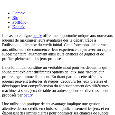
Domov
Bio
Portfólio
Kontakt
Le casino en ligne
betify
offre une opportunité unique aux nouveaux
joueurs de maximiser leurs avantages dès le départ grâce à
l'utilisation judicieuse du crédit initial. Cette fonctionnalité permet
aux utilisateurs de commencer leur expérience de jeu avec un capital
supplémentaire, augmentant ainsi leurs chances de gagner et de
profiter pleinement des jeux proposés.
Le crédit initial constitue un véritable atout pour les débutants qui
souhaitent explorer différentes options de jeux sans risquer leur
propre argent immédiatement. En tirant parti de cette offre, les
joueurs peuvent tester les stratégies, découvrir les jeux préférés et
développer leur compréhension du fonctionnement des différentes
machines à sous, jeux de table ou autres options de divertissement
proposés par
betify
.
Une utilisation pratique de cet avantage implique une gestion
attentive de son crédit, en choisissant judicieusement les jeux et en
établissant des limites claires pour optimiser ses chances de succès.