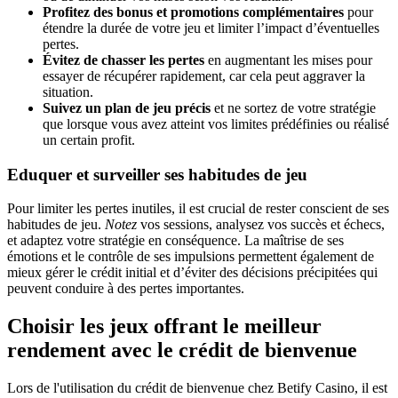
Profitez des bonus et promotions complémentaires
pour
étendre la durée de votre jeu et limiter l’impact d’éventuelles
pertes.
Évitez de chasser les pertes
en augmentant les mises pour
essayer de récupérer rapidement, car cela peut aggraver la
situation.
Suivez un plan de jeu précis
et ne sortez de votre stratégie
que lorsque vous avez atteint vos limites prédéfinies ou réalisé
un certain profit.
Eduquer et surveiller ses habitudes de jeu
Pour limiter les pertes inutiles, il est crucial de rester conscient de ses
habitudes de jeu.
Notez
vos sessions, analysez vos succès et échecs,
et adaptez votre stratégie en conséquence. La maîtrise de ses
émotions et le contrôle de ses impulsions permettent également de
mieux gérer le crédit initial et d’éviter des décisions précipitées qui
peuvent conduire à des pertes importantes.
Choisir les jeux offrant le meilleur
rendement avec le crédit de bienvenue
Lors de l'utilisation du crédit de bienvenue chez Betify Casino, il est