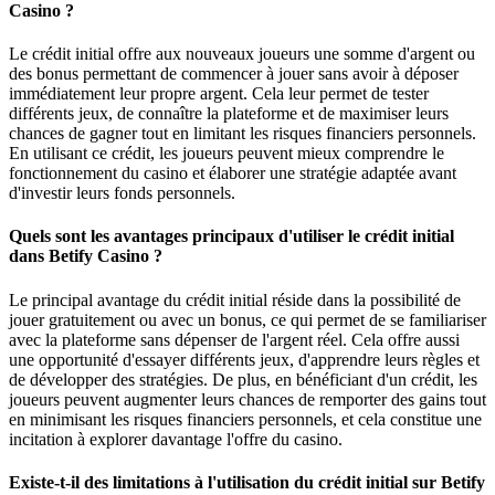
Casino ?
Le crédit initial offre aux nouveaux joueurs une somme d'argent ou
des bonus permettant de commencer à jouer sans avoir à déposer
immédiatement leur propre argent. Cela leur permet de tester
différents jeux, de connaître la plateforme et de maximiser leurs
chances de gagner tout en limitant les risques financiers personnels.
En utilisant ce crédit, les joueurs peuvent mieux comprendre le
fonctionnement du casino et élaborer une stratégie adaptée avant
d'investir leurs fonds personnels.
Quels sont les avantages principaux d'utiliser le crédit initial
dans Betify Casino ?
Le principal avantage du crédit initial réside dans la possibilité de
jouer gratuitement ou avec un bonus, ce qui permet de se familiariser
avec la plateforme sans dépenser de l'argent réel. Cela offre aussi
une opportunité d'essayer différents jeux, d'apprendre leurs règles et
de développer des stratégies. De plus, en bénéficiant d'un crédit, les
joueurs peuvent augmenter leurs chances de remporter des gains tout
en minimisant les risques financiers personnels, et cela constitue une
incitation à explorer davantage l'offre du casino.
Existe-t-il des limitations à l'utilisation du crédit initial sur Betify