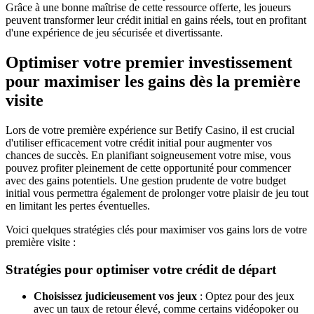
Grâce à une bonne maîtrise de cette ressource offerte, les joueurs
Tieto súbory
peuvent transformer leur crédit initial en gains réels, tout en profitant
cookie nie sú
d'une expérience de jeu sécurisée et divertissante.
voliteľné. Sú
potrebné pre
Optimiser votre premier investissement
fungovanie
webovej
pour maximiser les gains dès la première
stránky.
visite
Lors de votre première expérience sur Betify Casino, il est crucial
Štatistiky
d'utiliser efficacement votre crédit initial pour augmenter vos
Aby sme
chances de succès. En planifiant soigneusement votre mise, vous
mohli
pouvez profiter pleinement de cette opportunité pour commencer
zlepšiť
avec des gains potentiels. Une gestion prudente de votre budget
funkčnosť
initial vous permettra également de prolonger votre plaisir de jeu tout
a štruktúru
en limitant les pertes éventuelles.
webovej
stránky na
Voici quelques stratégies clés pour maximiser vos gains lors de votre
základe
première visite :
spôsobu
používania
Stratégies pour optimiser votre crédit de départ
webovej
stránky.
Choisissez judicieusement vos jeux
: Optez pour des jeux
avec un taux de retour élevé, comme certains vidéopoker ou