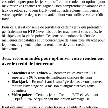
essentiel d'opter pour les jeux qui offrent un rendement optimal pour
maximiser vos chances de gagner. Bien comprendre la variance et le
taux de retour au joueur (RTP) peut considérablement influencer
votre expérience de jeu et la manière dont vous utilisez votre crédit
initial.
Pour cela, il est conseillé de privilégier certains jeux qui présentent
généralement un RTP élevé, tels que les machines à sous vidéo, le
blackjack ou la vidéo poker. Ces jeux ont tendance à offrir de
meilleures probabilités et un pourcentage de gains plus attractif pour
le joueur, augmentant ainsi la rentabilité de votre crédit de
bienvenue.
Jeux recommandés pour optimiser votre rendement
avec le crédit de bienvenue
Machines à sous vidéo
– Cherchez celles avec un RTP
supérieur à 96 % pour de meilleures chances de gains
Blackjack
– En maîtrisant la stratégie de base, vous pouvez
réduire l’avantage de la maison et augmenter vos gains
potentiels
Video poker
– Certains jeux offrent un RTP élevé, allant
jusqu’à 99 %, ce qui en fait une option avantageuse
Il est également judicieux d’éviter les jeux à faible RTP tels que