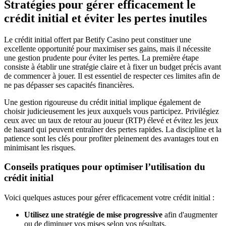
Stratégies pour gérer efficacement le
crédit initial et éviter les pertes inutiles
Le crédit initial offert par Betify Casino peut constituer une
excellente opportunité pour maximiser ses gains, mais il nécessite
une gestion prudente pour éviter les pertes. La première étape
consiste à établir une stratégie claire et à fixer un budget précis avant
de commencer à jouer. Il est essentiel de respecter ces limites afin de
ne pas dépasser ses capacités financières.
Une gestion rigoureuse du crédit initial implique également de
choisir judicieusement les jeux auxquels vous participez. Privilégiez
ceux avec un taux de retour au joueur (RTP) élevé et évitez les jeux
de hasard qui peuvent entraîner des pertes rapides. La discipline et la
patience sont les clés pour profiter pleinement des avantages tout en
minimisant les risques.
Conseils pratiques pour optimiser l’utilisation du
crédit initial
Voici quelques astuces pour gérer efficacement votre crédit initial :
Utilisez une stratégie de mise progressive
afin d'augmenter
ou de diminuer vos mises selon vos résultats.