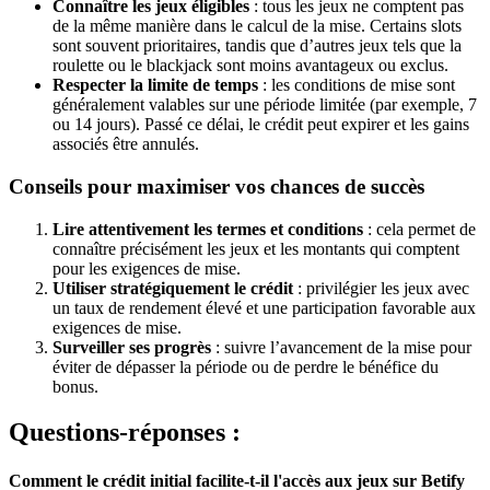
Connaître les jeux éligibles
: tous les jeux ne comptent pas
de la même manière dans le calcul de la mise. Certains slots
sont souvent prioritaires, tandis que d’autres jeux tels que la
roulette ou le blackjack sont moins avantageux ou exclus.
Respecter la limite de temps
: les conditions de mise sont
généralement valables sur une période limitée (par exemple, 7
ou 14 jours). Passé ce délai, le crédit peut expirer et les gains
associés être annulés.
Conseils pour maximiser vos chances de succès
Lire attentivement les termes et conditions
: cela permet de
connaître précisément les jeux et les montants qui comptent
pour les exigences de mise.
Utiliser stratégiquement le crédit
: privilégier les jeux avec
un taux de rendement élevé et une participation favorable aux
exigences de mise.
Surveiller ses progrès
: suivre l’avancement de la mise pour
éviter de dépasser la période ou de perdre le bénéfice du
bonus.
Questions-réponses :
Comment le crédit initial facilite-t-il l'accès aux jeux sur Betify