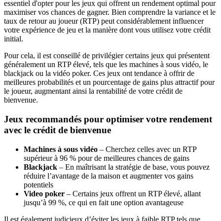
essentiel d'opter pour les jeux qui offrent un rendement optimal pour
maximiser vos chances de gagner. Bien comprendre la variance et le
taux de retour au joueur (RTP) peut considérablement influencer
votre expérience de jeu et la manière dont vous utilisez votre crédit
initial.
Pour cela, il est conseillé de privilégier certains jeux qui présentent
généralement un RTP élevé, tels que les machines à sous vidéo, le
blackjack ou la vidéo poker. Ces jeux ont tendance à offrir de
meilleures probabilités et un pourcentage de gains plus attractif pour
le joueur, augmentant ainsi la rentabilité de votre crédit de
bienvenue.
Jeux recommandés pour optimiser votre rendement
avec le crédit de bienvenue
Machines à sous vidéo
– Cherchez celles avec un RTP
supérieur à 96 % pour de meilleures chances de gains
Blackjack
– En maîtrisant la stratégie de base, vous pouvez
réduire l’avantage de la maison et augmenter vos gains
potentiels
Video poker
– Certains jeux offrent un RTP élevé, allant
jusqu’à 99 %, ce qui en fait une option avantageuse
Il est également judicieux d’éviter les jeux à faible RTP tels que