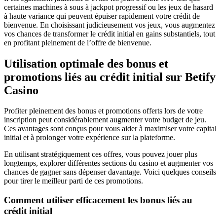
certaines machines à sous à jackpot progressif ou les jeux de hasard
à haute variance qui peuvent épuiser rapidement votre crédit de
bienvenue. En choisissant judicieusement vos jeux, vous augmentez
vos chances de transformer le crédit initial en gains substantiels, tout
en profitant pleinement de l’offre de bienvenue.
Utilisation optimale des bonus et
promotions liés au crédit initial sur Betify
Casino
Profiter pleinement des bonus et promotions offerts lors de votre
inscription peut considérablement augmenter votre budget de jeu.
Ces avantages sont conçus pour vous aider à maximiser votre capital
initial et à prolonger votre expérience sur la plateforme.
En utilisant stratégiquement ces offres, vous pouvez jouer plus
longtemps, explorer différentes sections du casino et augmenter vos
chances de gagner sans dépenser davantage. Voici quelques conseils
pour tirer le meilleur parti de ces promotions.
Comment utiliser efficacement les bonus liés au
crédit initial