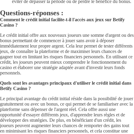
éviter de dépasser la période ou de perdre le bénéfice du bonus.
Questions-réponses :
Comment le crédit initial facilite-t-il l'accès aux jeux sur Betify
Casino ?
Le crédit initial offre aux nouveaux joueurs une somme d'argent ou des
bonus permettant de commencer à jouer sans avoir à déposer
immédiatement leur propre argent. Cela leur permet de tester différents
jeux, de connaître la plateforme et de maximiser leurs chances de
gagner tout en limitant les risques financiers personnels. En utilisant ce
crédit, les joueurs peuvent mieux comprendre le fonctionnement du
casino et élaborer une stratégie adaptée avant d'investir leurs fonds
personnels.
Quels sont les avantages principaux d'utiliser le crédit initial dans
Betify Casino ?
Le principal avantage du crédit initial réside dans la possibilité de jouer
gratuitement ou avec un bonus, ce qui permet de se familiariser avec la
plateforme sans dépenser de l'argent réel. Cela offre aussi une
opportunité d'essayer différents jeux, d'apprendre leurs règles et de
développer des stratégies. De plus, en bénéficiant d'un crédit, les
joueurs peuvent augmenter leurs chances de remporter des gains tout
en minimisant les risques financiers personnels, et cela constitue une