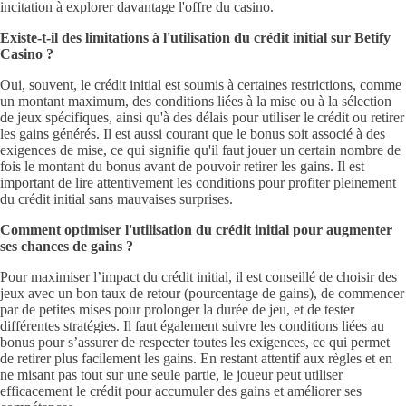
incitation à explorer davantage l'offre du casino.
Existe-t-il des limitations à l'utilisation du crédit initial sur Betify
Casino ?
Oui, souvent, le crédit initial est soumis à certaines restrictions, comme
un montant maximum, des conditions liées à la mise ou à la sélection
de jeux spécifiques, ainsi qu'à des délais pour utiliser le crédit ou retirer
les gains générés. Il est aussi courant que le bonus soit associé à des
exigences de mise, ce qui signifie qu'il faut jouer un certain nombre de
fois le montant du bonus avant de pouvoir retirer les gains. Il est
important de lire attentivement les conditions pour profiter pleinement
du crédit initial sans mauvaises surprises.
Comment optimiser l'utilisation du crédit initial pour augmenter
ses chances de gains ?
Pour maximiser l’impact du crédit initial, il est conseillé de choisir des
jeux avec un bon taux de retour (pourcentage de gains), de commencer
par de petites mises pour prolonger la durée de jeu, et de tester
différentes stratégies. Il faut également suivre les conditions liées au
bonus pour s’assurer de respecter toutes les exigences, ce qui permet
de retirer plus facilement les gains. En restant attentif aux règles et en
ne misant pas tout sur une seule partie, le joueur peut utiliser
efficacement le crédit pour accumuler des gains et améliorer ses