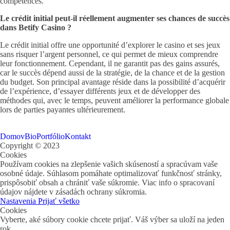
compétences.
Le crédit initial peut-il réellement augmenter ses chances de succès
dans Betify Casino ?
Le crédit initial offre une opportunité d’explorer le casino et ses jeux
sans risquer l’argent personnel, ce qui permet de mieux comprendre
leur fonctionnement. Cependant, il ne garantit pas des gains assurés,
car le succès dépend aussi de la stratégie, de la chance et de la gestion
du budget. Son principal avantage réside dans la possibilité d’acquérir
de l’expérience, d’essayer différents jeux et de développer des
méthodes qui, avec le temps, peuvent améliorer la performance globale
lors de parties payantes ultérieurement.
Domov
Bio
Portfólio
Kontakt
Copyright © 2023
Cookies
Používam cookies na zlepšenie vašich skúseností a spracúvam vaše
osobné údaje. Súhlasom pomáhate optimalizovať funkčnosť stránky,
prispôsobiť obsah a chrániť vaše súkromie. Viac info o spracovaní
údajov nájdete v zásadách ochrany súkromia.
Nastavenia
Prijať všetko
Cookies
Vyberte, aké súbory cookie chcete prijať. Váš výber sa uloží na jeden
rok.