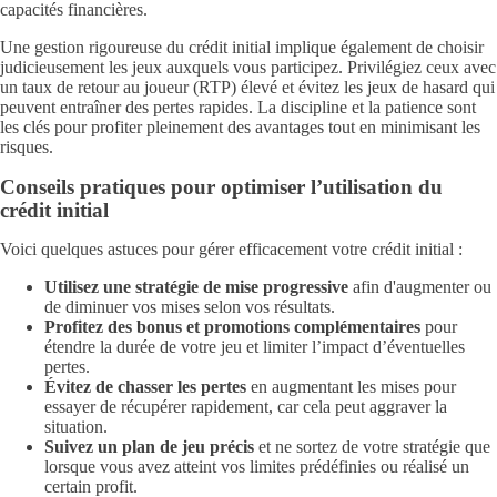
capacités financières.
Une gestion rigoureuse du crédit initial implique également de choisir
judicieusement les jeux auxquels vous participez. Privilégiez ceux avec
un taux de retour au joueur (RTP) élevé et évitez les jeux de hasard qui
peuvent entraîner des pertes rapides. La discipline et la patience sont
les clés pour profiter pleinement des avantages tout en minimisant les
risques.
Conseils pratiques pour optimiser l’utilisation du
crédit initial
Voici quelques astuces pour gérer efficacement votre crédit initial :
Utilisez une stratégie de mise progressive
afin d'augmenter ou
de diminuer vos mises selon vos résultats.
Profitez des bonus et promotions complémentaires
pour
étendre la durée de votre jeu et limiter l’impact d’éventuelles
pertes.
Évitez de chasser les pertes
en augmentant les mises pour
essayer de récupérer rapidement, car cela peut aggraver la
situation.
Suivez un plan de jeu précis
et ne sortez de votre stratégie que
lorsque vous avez atteint vos limites prédéfinies ou réalisé un
certain profit.