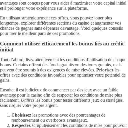
avantages sont conçus pour vous aider à maximiser votre capital initial
et à prolonger votre expérience sur la plateforme.
En utilisant stratégiquement ces offres, vous pouvez jouer plus
longtemps, explorer différentes sections du casino et augmenter vos
chances de gagner sans dépenser davantage. Voici quelques conseils
pour tirer le meilleur parti de ces promotions.
Comment utiliser efficacement les bonus liés au crédit
initial
Tout d’abord, lisez attentivement les conditions d’utilisation de chaque
bonus. Certains offrent des fonds gratuits ou des tours gratuits, mais
peuvent être soumis à des exigences de mise élevées.
Priorisez
les
offres avec des conditions favorables pour optimiser votre potentiel de
gains.
Ensuite, il est judicieux de commencer par des jeux avec un faible
avantage pour le casino afin de respecter les conditions de mise plus
facilement.
Utilisez
les bonus pour tester différents jeux ou stratégies,
sans risquer votre propre argent.
Choisissez
les promotions avec des pourcentages de
remboursement ou overboosts avantageux.
Respectez
scrupuleusement les conditions de mise pour pouvoir