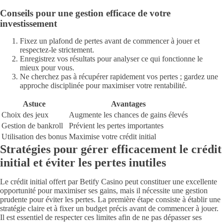
Conseils pour une gestion efficace de votre
investissement
Fixez un plafond de pertes avant de commencer à jouer et
respectez-le strictement.
Enregistrez vos résultats pour analyser ce qui fonctionne le
mieux pour vous.
Ne cherchez pas à récupérer rapidement vos pertes ; gardez une
approche disciplinée pour maximiser votre rentabilité.
Astuce
Avantages
Choix des jeux
Augmente les chances de gains élevés
Gestion de bankroll
Prévient les pertes importantes
Utilisation des bonus
Maximise votre crédit initial
Stratégies pour gérer efficacement le crédit
initial et éviter les pertes inutiles
Le crédit initial offert par Betify Casino peut constituer une excellente
opportunité pour maximiser ses gains, mais il nécessite une gestion
prudente pour éviter les pertes. La première étape consiste à établir une
stratégie claire et à fixer un budget précis avant de commencer à jouer.
Il est essentiel de respecter ces limites afin de ne pas dépasser ses