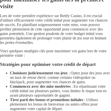
visite
Lors de votre première expérience sur Betify Casino, il est crucial
d'utiliser efficacement votre crédit initial pour augmenter vos chances
de succès. En planifiant soigneusement votre mise, vous pouvez
profiter pleinement de cette opportunité pour commencer avec des
gains potentiels. Une gestion prudente de votre budget initial vous
permettra également de prolonger votre plaisir de jeu tout en limitant
les pertes éventuelles.
Voici quelques stratégies clés pour maximiser vos gains lors de votre
première visite :
Stratégies pour optimiser votre crédit de départ
Choisissez judicieusement vos jeux
: Optez pour des jeux avec
un taux de retour élevé, comme certains vidéopoker ou
blackjack, pour augmenter vos chances de gains.
Commencez avec des mise modérées
: En répartissant votre
crédit initial sur plusieurs parties, vous limitez le risque tout en
ayant plusieurs opportunités de gagner.
Tirez parti des bonus et promotions initiales
: Utilisez
pleinement les bonus de bienvenue ou autres offres pour
augmenter votre capital de départ.