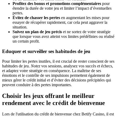
Profitez des bonus et promotions complémentaires
pour
étendre la durée de votre jeu et limiter l’impact d’éventuelles
pertes.
Évitez de chasser les pertes
en augmentant les mises pour
essayer de récupérer rapidement, car cela peut aggraver la
situation.
Suivez un plan de jeu précis
et ne sortez de votre stratégie
que lorsque vous avez atteint vos limites prédéfinies ou réalisé
un certain profit.
Eduquer et surveiller ses habitudes de jeu
Pour limiter les pertes inutiles, il est crucial de rester conscient de ses
habitudes de jeu.
Notez
vos sessions, analysez vos succès et échecs,
et adaptez votre stratégie en conséquence. La maîtrise de ses
émotions et le contrôle de ses impulsions permettent également de
mieux gérer le crédit initial et d’éviter des décisions précipitées qui
peuvent conduire à des pertes importantes.
Choisir les jeux offrant le meilleur
rendement avec le crédit de bienvenue
Lors de l'utilisation du crédit de bienvenue chez Betify Casino, il est