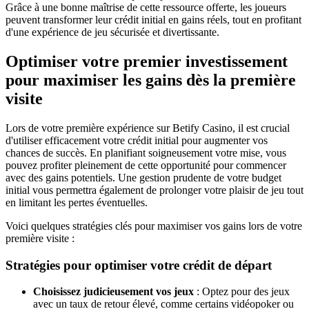
Grâce à une bonne maîtrise de cette ressource offerte, les joueurs
peuvent transformer leur crédit initial en gains réels, tout en profitant
d'une expérience de jeu sécurisée et divertissante.
Optimiser votre premier investissement
pour maximiser les gains dès la première
visite
Lors de votre première expérience sur Betify Casino, il est crucial
d'utiliser efficacement votre crédit initial pour augmenter vos
chances de succès. En planifiant soigneusement votre mise, vous
pouvez profiter pleinement de cette opportunité pour commencer
avec des gains potentiels. Une gestion prudente de votre budget
initial vous permettra également de prolonger votre plaisir de jeu tout
en limitant les pertes éventuelles.
Voici quelques stratégies clés pour maximiser vos gains lors de votre
première visite :
Stratégies pour optimiser votre crédit de départ
Choisissez judicieusement vos jeux
: Optez pour des jeux
avec un taux de retour élevé, comme certains vidéopoker ou