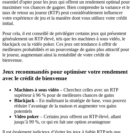
essentiel d'opter pour les jeux qui offrent un rendement optimal pour
maximiser vos chances de gagner. Bien comprendre la variance et le
taux de retour au joueur (RTP) peut considérablement influencer
votre expérience de jeu et la manière dont vous utilisez votre crédit
initial.
Pour cela, il est conseillé de privilégier certains jeux qui présentent
généralement un RTP élevé, tels que les machines à sous vidéo, le
blackjack ou la vidéo poker. Ces jeux ont tendance à offrir de
meilleures probabilités et un pourcentage de gains plus attractif pour
le joueur, augmentant ainsi la rentabilité de votre crédit de
bienvenue.
Jeux recommandés pour optimiser votre rendement
avec le crédit de bienvenue
Machines à sous vidéo
– Cherchez celles avec un RTP
supérieur à 96 % pour de meilleures chances de gains
Blackjack
– En maîtrisant la stratégie de base, vous pouvez
réduire l’avantage de la maison et augmenter vos gains
potentiels
Video poker
– Certains jeux offrent un RTP élevé, allant
jusqu’à 99 %, ce qui en fait une option avantageuse
Il est également judicieux d’éviter les jeux à faible RTP tels que