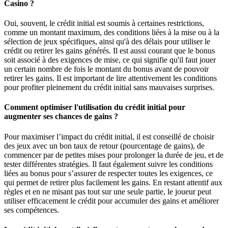
Casino ?
Oui, souvent, le crédit initial est soumis à certaines restrictions,
comme un montant maximum, des conditions liées à la mise ou à la
sélection de jeux spécifiques, ainsi qu'à des délais pour utiliser le
crédit ou retirer les gains générés. Il est aussi courant que le bonus
soit associé à des exigences de mise, ce qui signifie qu'il faut jouer
un certain nombre de fois le montant du bonus avant de pouvoir
retirer les gains. Il est important de lire attentivement les conditions
pour profiter pleinement du crédit initial sans mauvaises surprises.
Comment optimiser l'utilisation du crédit initial pour
augmenter ses chances de gains ?
Pour maximiser l’impact du crédit initial, il est conseillé de choisir
des jeux avec un bon taux de retour (pourcentage de gains), de
commencer par de petites mises pour prolonger la durée de jeu, et de
tester différentes stratégies. Il faut également suivre les conditions
liées au bonus pour s’assurer de respecter toutes les exigences, ce
qui permet de retirer plus facilement les gains. En restant attentif aux
règles et en ne misant pas tout sur une seule partie, le joueur peut
utiliser efficacement le crédit pour accumuler des gains et améliorer
ses compétences.