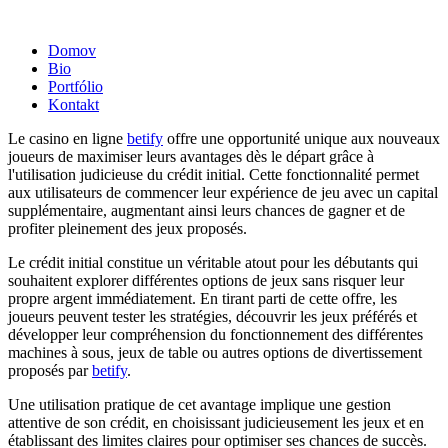
Domov
Bio
Portfólio
Kontakt
Le casino en ligne
betify
offre une opportunité unique aux nouveaux
joueurs de maximiser leurs avantages dès le départ grâce à
l'utilisation judicieuse du crédit initial. Cette fonctionnalité permet
aux utilisateurs de commencer leur expérience de jeu avec un capital
supplémentaire, augmentant ainsi leurs chances de gagner et de
profiter pleinement des jeux proposés.
Le crédit initial constitue un véritable atout pour les débutants qui
souhaitent explorer différentes options de jeux sans risquer leur
propre argent immédiatement. En tirant parti de cette offre, les
joueurs peuvent tester les stratégies, découvrir les jeux préférés et
développer leur compréhension du fonctionnement des différentes
machines à sous, jeux de table ou autres options de divertissement
proposés par
betify
.
Une utilisation pratique de cet avantage implique une gestion
attentive de son crédit, en choisissant judicieusement les jeux et en
établissant des limites claires pour optimiser ses chances de succès.