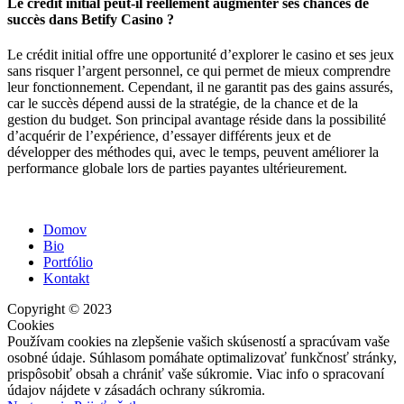
Le crédit initial peut-il réellement augmenter ses chances de
succès dans Betify Casino ?
Le crédit initial offre une opportunité d’explorer le casino et ses jeux
sans risquer l’argent personnel, ce qui permet de mieux comprendre
leur fonctionnement. Cependant, il ne garantit pas des gains assurés,
car le succès dépend aussi de la stratégie, de la chance et de la
gestion du budget. Son principal avantage réside dans la possibilité
d’acquérir de l’expérience, d’essayer différents jeux et de
développer des méthodes qui, avec le temps, peuvent améliorer la
performance globale lors de parties payantes ultérieurement.
Domov
Bio
Portfólio
Kontakt
Copyright © 2023
Cookies
Používam cookies na zlepšenie vašich skúseností a spracúvam vaše
osobné údaje. Súhlasom pomáhate optimalizovať funkčnosť stránky,
prispôsobiť obsah a chrániť vaše súkromie. Viac info o spracovaní
údajov nájdete v zásadách ochrany súkromia.