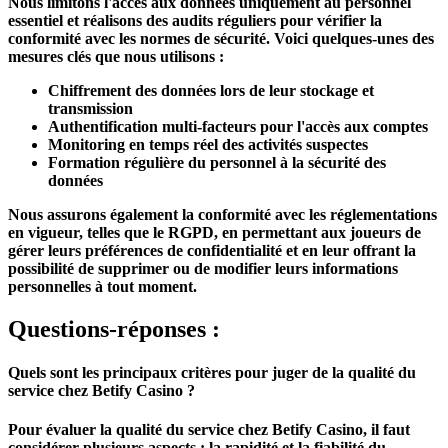
Nous limitons l'accès aux données uniquement au personnel
essentiel et réalisons des audits réguliers pour vérifier la
conformité avec les normes de sécurité.
Voici quelques-unes des
mesures clés que nous utilisons :
Chiffrement des données lors de leur stockage et
transmission
Authentification multi-facteurs pour l'accès aux comptes
Monitoring en temps réel des activités suspectes
Formation régulière du personnel à la sécurité des
données
Nous assurons également la conformité avec les réglementations
en vigueur, telles que le RGPD, en permettant aux joueurs de
gérer leurs préférences de confidentialité et en leur offrant la
possibilité de supprimer ou de modifier leurs informations
personnelles à tout moment.
Questions-réponses :
Quels sont les principaux critères pour juger de la qualité du
service chez Betify Casino ?
Pour évaluer la qualité du service chez Betify Casino, il faut
considérer plusieurs aspects : la rapidité et la fiabilité du