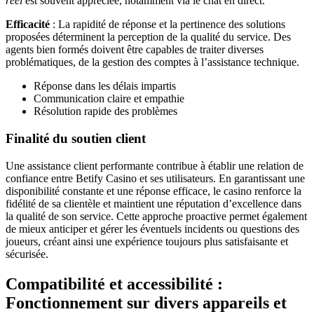
réel
est souvent appréciée, notamment via le chat en direct.
Efficacité
: La rapidité de réponse et la pertinence des solutions
proposées déterminent la perception de la qualité du service. Des
agents bien formés doivent être capables de traiter diverses
problématiques, de la gestion des comptes à l’assistance technique.
Réponse dans les délais impartis
Communication claire et empathie
Résolution rapide des problèmes
Finalité du soutien client
Une assistance client performante contribue à établir une relation de
confiance entre Betify Casino et ses utilisateurs. En garantissant une
disponibilité constante et une réponse efficace, le casino renforce la
fidélité de sa clientèle et maintient une réputation d’excellence dans
la qualité de son service. Cette approche proactive permet également
de mieux anticiper et gérer les éventuels incidents ou questions des
joueurs, créant ainsi une expérience toujours plus satisfaisante et
sécurisée.
Compatibilité et accessibilité :
Fonctionnement sur divers appareils et