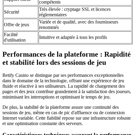
compétents
Très élevée : cryptage SSL et licences
Sécurité
réglementaires
Variée et de qualité, avec des fournisseurs
Offre de jeux
renommés
Facilité
Intuitive et adaptée à tous les profils
d'utilisation
Performances de la plateforme : Rapidité
et stabilité lors des sessions de jeu
Betify Casino se distingue par ses performances exceptionnelles
dans le domaine de la technologie, offrant une expérience de jeu
fluide et réactive à ses utilisateurs. La rapidité de chargement des
pages et des jeux contribue grandement à la satisfaction des joueurs,
minimisant les interruptions et optimisant le temps de jeu.
De plus, la stabilité de la plateforme assure une continuité des
sessions de jeu, même en cas de pic d'affluence ou de connexion
Internet variable. Cette fiabilité repose sur une infrastructure robuste
et une optimisation constante des serveurs.
Caractéristiques techniques assurant la performance