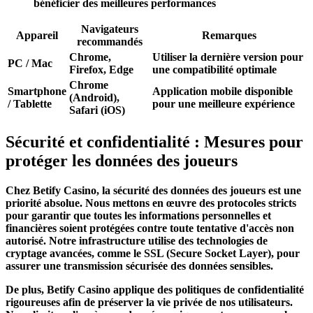
bénéficier des meilleures performances
Navigateurs
Appareil
Remarques
recommandés
Chrome,
Utiliser la dernière version pour
PC / Mac
Firefox, Edge
une compatibilité optimale
Chrome
Smartphone
Application mobile disponible
(Android),
/ Tablette
pour une meilleure expérience
Safari (iOS)
Sécurité et confidentialité : Mesures pour
protéger les données des joueurs
Chez Betify Casino, la sécurité des données des joueurs est une
priorité absolue. Nous mettons en œuvre des protocoles stricts
pour garantir que toutes les informations personnelles et
financières soient protégées contre toute tentative d'accès non
autorisé. Notre infrastructure utilise des technologies de
cryptage avancées, comme le SSL (Secure Socket Layer), pour
assurer une transmission sécurisée des données sensibles.
De plus, Betify Casino applique des politiques de confidentialité
rigoureuses afin de préserver la vie privée de nos utilisateurs.