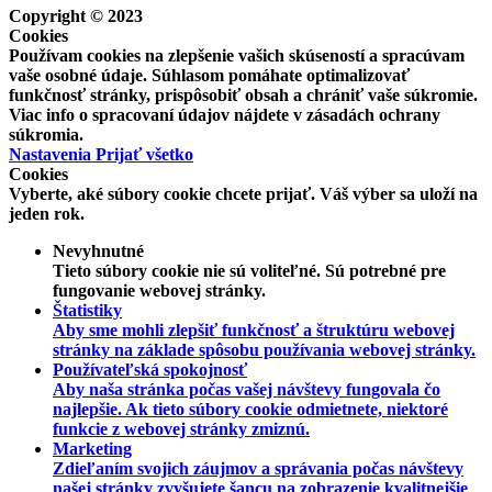
Copyright © 2023
Cookies
Používam cookies na zlepšenie vašich skúseností a spracúvam
vaše osobné údaje. Súhlasom pomáhate optimalizovať
funkčnosť stránky, prispôsobiť obsah a chrániť vaše súkromie.
Viac info o spracovaní údajov nájdete v zásadách ochrany
súkromia.
Nastavenia
Prijať všetko
Cookies
Vyberte, aké súbory cookie chcete prijať. Váš výber sa uloží na
jeden rok.
Nevyhnutné
Tieto súbory cookie nie sú voliteľné. Sú potrebné pre
fungovanie webovej stránky.
Štatistiky
Aby sme mohli zlepšiť funkčnosť a štruktúru webovej
stránky na základe spôsobu používania webovej stránky.
Používateľská spokojnosť
Aby naša stránka počas vašej návštevy fungovala čo
najlepšie. Ak tieto súbory cookie odmietnete, niektoré
funkcie z webovej stránky zmiznú.
Marketing
Zdieľaním svojich záujmov a správania počas návštevy
našej stránky zvyšujete šancu na zobrazenie kvalitnejšie