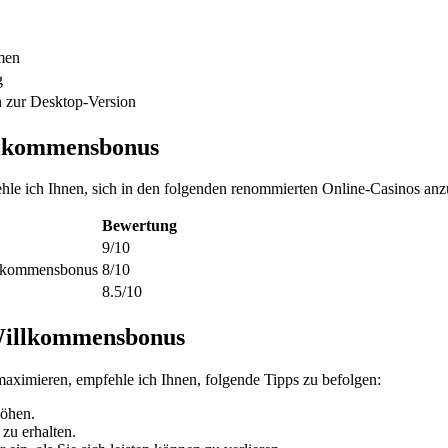
men
g
h zur Desktop-Version
illkommensbonus
le ich Ihnen, sich in den folgenden renommierten Online-Casinos an
Bewertung
9/10
lkommensbonus
8/10
8.5/10
Willkommensbonus
imieren, empfehle ich Ihnen, folgende Tipps zu befolgen:
höhen.
zu erhalten.