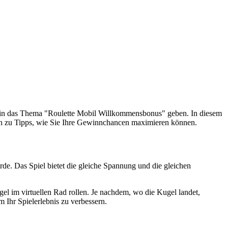
ck in das Thema "Roulette Mobil Willkommensbonus" geben. In diesem
n zu Tipps,
wie Sie Ihre Gewinnchancen maximieren können.
rde. Das Spiel bietet die gleiche Spannung und die gleichen
gel im virtuellen Rad rollen. Je nachdem, wo die Kugel landet,
 Ihr Spielerlebnis zu verbessern.