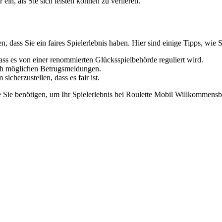
ein, als Sie sich leisten können zu verlieren.
en, dass Sie ein faires Spielerlebnis haben. Hier sind einige Tipps, wie 
dass es von einer renommierten Glücksspielbehörde reguliert wird.
ach möglichen Betrugsmeldungen.
sicherzustellen, dass es fair ist.
e Sie benötigen, um Ihr Spielerlebnis bei Roulette Mobil Willkommens