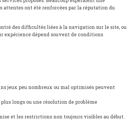
es services proposés. Beaucoup espéraient une
s attentes ont été renforcées par la réputation du
tré des difficultés liées à la navigation sur le site, ou
 leur expérience dépend souvent de conditions
tains jeux peu nombreux ou mal optimisés peuvent
e plus longs ou une résolution de problème
se et les restrictions non toujours visibles au début.