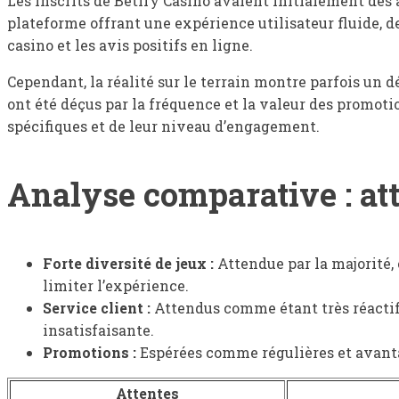
Les inscrits de Betify Casino avaient initialement des 
plateforme offrant une expérience utilisateur fluide, de
casino et les avis positifs en ligne.
Cependant, la réalité sur le terrain montre parfois un dé
ont été déçus par la fréquence et la valeur des promoti
spécifiques et de leur niveau d’engagement.
Analyse comparative : att
Forte diversité de jeux :
Attendue par la majorité,
limiter l’expérience.
Service client :
Attendus comme étant très réactifs
insatisfaisante.
Promotions :
Espérées comme régulières et avantage
Attentes