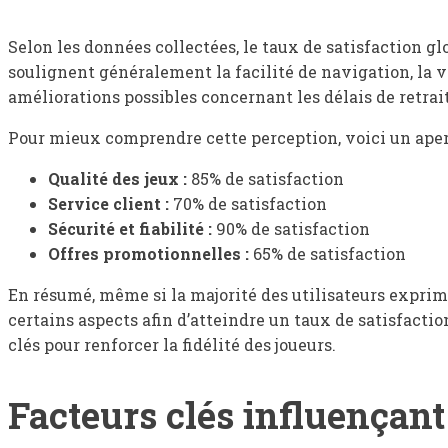
Selon les données collectées, le taux de satisfaction g
soulignent généralement la facilité de navigation, la v
améliorations possibles concernant les délais de retrait
Pour mieux comprendre cette perception, voici un aperç
Qualité des jeux :
85% de satisfaction
Service client :
70% de satisfaction
Sécurité et fiabilité :
90% de satisfaction
Offres promotionnelles :
65% de satisfaction
En résumé, même si la majorité des utilisateurs exprime
certains aspects afin d’atteindre un taux de satisfacti
clés pour renforcer la fidélité des joueurs.
Facteurs clés influençant