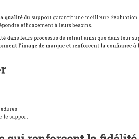
 la qualité du support
garantit une meilleure évaluation
répondre efficacement à leurs besoins.
dité dans leurs processus de retrait ainsi que dans leur 
onnent l’image de marque et renforcent la confiance à 
er
cédures
c le support
e qui renforcent la fidélit