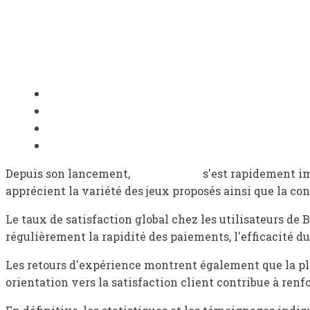
Domov
Bio
Portfólio
Kontakt
Depuis son lancement,
betify.bingo
s'est rapidement im
apprécient la variété des jeux proposés ainsi que la conv
Le taux de satisfaction global chez les utilisateurs de
régulièrement la rapidité des paiements, l'efficacité du
Les retours d'expérience montrent également que la p
orientation vers la satisfaction client contribue à renf