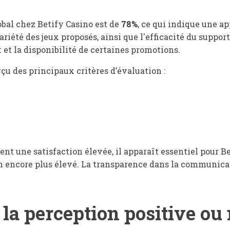
lobal chez Betify Casino est de
78%
, ce qui indique une ap
ariété des jeux proposés, ainsi que l'efficacité du suppo
 et la disponibilité de certaines promotions.
u des principaux critères d’évaluation :
nt une satisfaction élevée, il apparaît essentiel pour B
on encore plus élevé. La transparence dans la communicati
 la perception positive ou