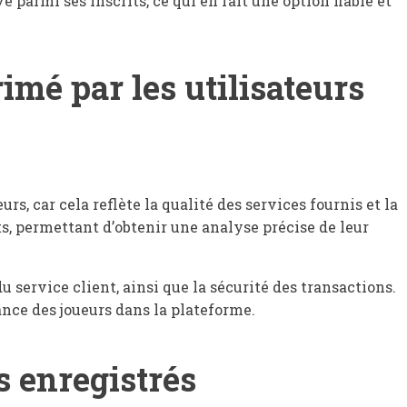
 parmi ses inscrits, ce qui en fait une option fiable et
imé par les utilisateurs
rs, car cela reflète la qualité des services fournis et la
rits, permettant d’obtenir une analyse précise de leur
u service client, ainsi que la sécurité des transactions.
ance des joueurs dans la plateforme.
s enregistrés