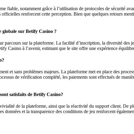
e fiable, notamment grâce à l’utilisation de protocoles de sécurité ava
s officielles renforcent cette perception. Bien que quelques retours menti
ce globale sur Betify Casino ?
 parcours sur la plateforme. La facilité d’inscription, la diversité des je
tify Casino à l’avenir, estimant que le site offre une expérience équilibr
no?
ement et sans problèmes majeurs. La plateforme met en place des processu
rocessus de vérification complété, les paiements sont effectués de manièr
 sont satisfaits de Betify Casino?
ivialité de la plateforme, ainsi que la réactivité du support client. De p
 des données et la transparence des conditions de jeu renforcent égaleme