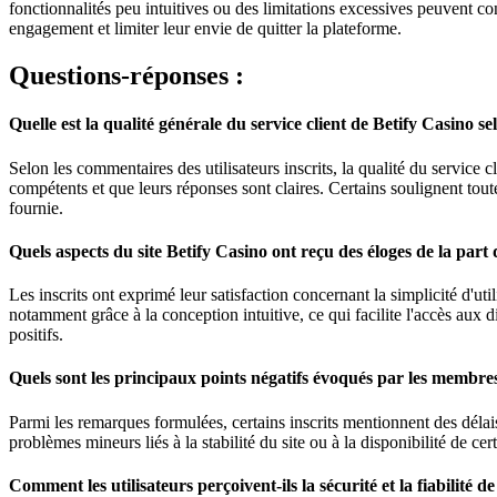
fonctionnalités peu intuitives ou des limitations excessives peuvent con
engagement et limiter leur envie de quitter la plateforme.
Questions-réponses :
Quelle est la qualité générale du service client de Betify Casino sel
Selon les commentaires des utilisateurs inscrits, la qualité du service
compétents et que leurs réponses sont claires. Certains soulignent toutef
fournie.
Quels aspects du site Betify Casino ont reçu des éloges de la part d
Les inscrits ont exprimé leur satisfaction concernant la simplicité d'uti
notamment grâce à la conception intuitive, ce qui facilite l'accès aux 
positifs.
Quels sont les principaux points négatifs évoqués par les membre
Parmi les remarques formulées, certains inscrits mentionnent des délais
problèmes mineurs liés à la stabilité du site ou à la disponibilité de c
Comment les utilisateurs perçoivent-ils la sécurité et la fiabilité d