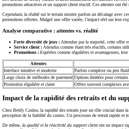
promotions attractives et un support client réactif. Ces attentes ont été 
Cependant, la réalité sur le terrain montre parfois un décalage avec ces a
promotions offertes. Malgré une offre variée, l’impact réel sur leur 
Analyse comparative : attentes vs. réalité
Forte diversité de jeux :
Attendue par la majorité, cette offre
Service client :
Attendus comme étant très réactifs, certains util
Promotions :
Espérées comme régulières et avantageuses, leur réa
Attentes
Interface intuitive et moderne
Parfois complexe ou peu fluide
Large choix de méthodes de paiement
Options limitées pour certains 
Promotion régulière et claire
Offres souvent complexes avec
Impact de la rapidité des retraits et du sup
Chez Betify Casino, la rapidité des retraits joue un rôle crucial dans la 
perception de la fiabilité du casino. Un processus de retrait rapide et t
De même,
la qualité et la réactivité du support client
ont un impact sig