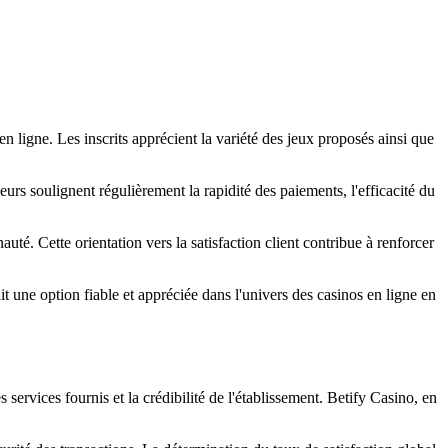
ligne. Les inscrits apprécient la variété des jeux proposés ainsi que
eurs soulignent régulièrement la rapidité des paiements, l'efficacité du
. Cette orientation vers la satisfaction client contribue à renforcer
ait une option fiable et appréciée dans l'univers des casinos en ligne en
s services fournis et la crédibilité de l'établissement. Betify Casino, en