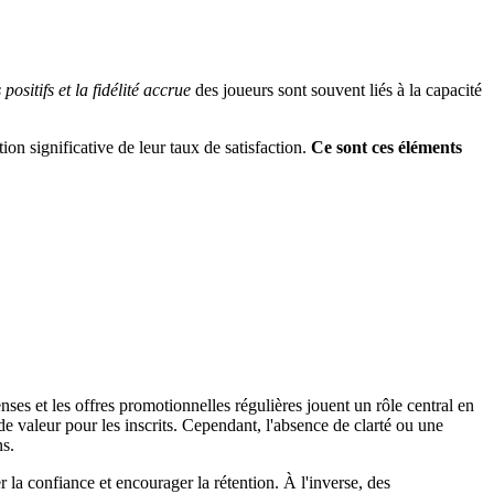
ositifs et la fidélité accrue
des joueurs sont souvent liés à la capacité
ion significative de leur taux de satisfaction.
Ce sont ces éléments
nses et les offres promotionnelles régulières jouent un rôle central en
 de valeur pour les inscrits. Cependant, l'absence de clarté ou une
ns.
r la confiance et encourager la rétention. À l'inverse, des