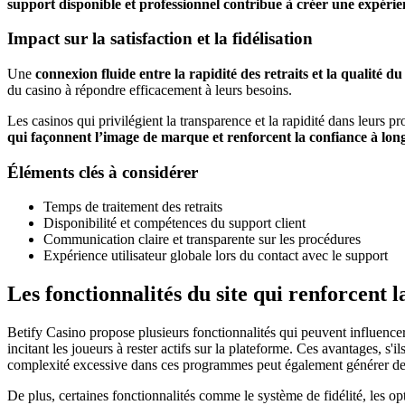
support disponible et professionnel contribue à créer une expérien
Impact sur la satisfaction et la fidélisation
Une
connexion fluide entre la rapidité des retraits et la qualité d
du casino à répondre efficacement à leurs besoins.
Les casinos qui privilégient la transparence et la rapidité dans leurs p
qui façonnent l’image de marque et renforcent la confiance à lon
Éléments clés à considérer
Temps de traitement des retraits
Disponibilité et compétences du support client
Communication claire et transparente sur les procédures
Expérience utilisateur globale lors du contact avec le support
Les fonctionnalités du site qui renforcent l
Betify Casino propose plusieurs fonctionnalités qui peuvent influencer 
incitant les joueurs à rester actifs sur la plateforme. Ces avantages, s
complexité excessive dans ces programmes peut également générer de la 
De plus, certaines fonctionnalités comme le système de fidélité, les opt