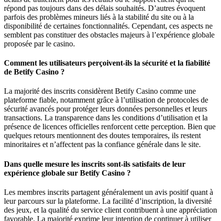
répond pas toujours dans des délais souhaités. D’autres évoquent
parfois des problèmes mineurs liés à la stabilité du site ou à la
disponibilité de certaines fonctionnalités. Cependant, ces aspects ne
semblent pas constituer des obstacles majeurs à l’expérience globale
proposée par le casino.
Comment les utilisateurs perçoivent-ils la sécurité et la fiabilité
de Betify Casino ?
La majorité des inscrits considèrent Betify Casino comme une
plateforme fiable, notamment grâce à l’utilisation de protocoles de
sécurité avancés pour protéger leurs données personnelles et leurs
transactions. La transparence dans les conditions d’utilisation et la
présence de licences officielles renforcent cette perception. Bien que
quelques retours mentionnent des doutes temporaires, ils restent
minoritaires et n’affectent pas la confiance générale dans le site.
Dans quelle mesure les inscrits sont-ils satisfaits de leur
expérience globale sur Betify Casino ?
Les membres inscrits partagent généralement un avis positif quant à
leur parcours sur la plateforme. La facilité d’inscription, la diversité
des jeux, et la qualité du service client contribuent à une appréciation
favorable. La majorité exprime leur intention de continuer à utiliser