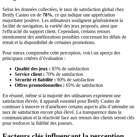
Selon les données collectées, le taux de satisfaction global chez
Betify Casino est de
78%
, ce qui indique une appréciation
majoritaire positive. Les utilisateurs soulignent généralement la
facilité de navigation, la variété des jeux proposés, ainsi que
l'efficacité du support client. Cependant, certains retours
mentionnent des améliorations possibles concernant les délais de
retrait et la disponibilité de certaines promotions.
Pour mieux comprendre cette perception, voici un aperçu des
principaux critères d’évaluation :
Qualité des jeux :
85% de satisfaction
Service client :
70% de satisfaction
Sécurité et fiabilité :
90% de satisfaction
Offres promotionnelles :
65% de satisfaction
En résumé, même si la majorité des utilisateurs expriment une
satisfaction élevée, il apparaît essentiel pour Betify Casino de
continuer à innover et d'améliorer certains aspects afin d’atteindre un
taux de satisfaction encore plus élevé. La transparence dans la
communication et la réactivité face aux retours des clients seront clés
pour renforcer la fidélité des joueurs.
Facteurs clés influençant la perception