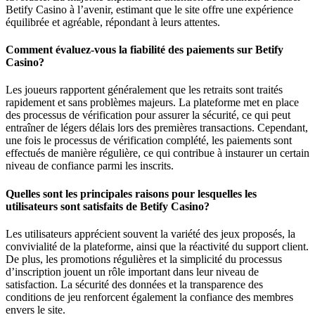
Betify Casino à l’avenir, estimant que le site offre une expérience
équilibrée et agréable, répondant à leurs attentes.
Comment évaluez-vous la fiabilité des paiements sur Betify
Casino?
Les joueurs rapportent généralement que les retraits sont traités
rapidement et sans problèmes majeurs. La plateforme met en place
des processus de vérification pour assurer la sécurité, ce qui peut
entraîner de légers délais lors des premières transactions. Cependant,
une fois le processus de vérification complété, les paiements sont
effectués de manière régulière, ce qui contribue à instaurer un certain
niveau de confiance parmi les inscrits.
Quelles sont les principales raisons pour lesquelles les
utilisateurs sont satisfaits de Betify Casino?
Les utilisateurs apprécient souvent la variété des jeux proposés, la
convivialité de la plateforme, ainsi que la réactivité du support client.
De plus, les promotions régulières et la simplicité du processus
d’inscription jouent un rôle important dans leur niveau de
satisfaction. La sécurité des données et la transparence des
conditions de jeu renforcent également la confiance des membres
envers le site.