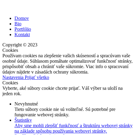
Domov
Bio
Portfólio
Kontakt
Copyright © 2023
Cookies
Používam cookies na zlepšenie vašich skúseností a spracúvam vaše
osobné údaje. Súhlasom pomáhate optimalizovať funkčnosť stránky,
prispôsobiť obsah a chrániť vaše súkromie. Viac info o spracovaní
údajov nájdete v zásadách ochrany súkromia.
Nastavenia
Prijať všetko
Cookies
Vyberte, aké súbory cookie chcete prijať. Váš výber sa uloží na
jeden rok.
Nevyhnutné
Tieto súbory cookie nie sú voliteľné. Sú potrebné pre
fungovanie webovej stránky.
Štatistiky
Aby sme mohli zlepšiť funkčnosť a štruktúru webovej stránky
na základe spôsobu používania webovej stránky.