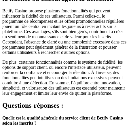
Betify Casino propose plusieurs fonctionnalités qui peuvent
influencer la fidélité de ses utilisateurs. Parmi celles-ci, le
programme de récompenses et les offres promotionnelles régulières
jouent un rôle central en incitant les joueurs à rester actifs sur la
plateforme. Ces avantages, s'ils sont bien gérés, contribuent à créer
un sentiment de reconnaissance et de valeur pour les inscrits.
Cependant, l'absence de clarté ou une complexité excessive dans ces
programmes peut également générer de la frustration et pousser
certains utilisateurs à rechercher d'autres options.
De plus, certaines fonctionnalités comme le système de fidélité, les
options de support client, ou encore l'interface utilisateur, peuvent
renforcer la confiance et encourager la rétention. À l'inverse, des
fonctionnalités peu intuitives ou des limitations excessives peuvent
conduire à une défection. En somme, l’équilibre entre innovation,
simplicité, et valorisation des utilisateurs est essentiel pour maintenir
leur engagement et limiter leur envie de quitter la plateforme.
Questions-réponses :
Quelle est la qualité générale du service client de Betify Casino
selon les inscrits ?