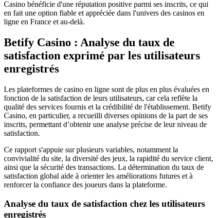
Casino bénéficie d'une réputation positive parmi ses inscrits, ce qui
en fait une option fiable et appréciée dans l'univers des casinos en
ligne en France et au-delà.
Betify Casino : Analyse du taux de
satisfaction exprimé par les utilisateurs
enregistrés
Les plateformes de casino en ligne sont de plus en plus évaluées en
fonction de la satisfaction de leurs utilisateurs, car cela reflète la
qualité des services fournis et la crédibilité de l'établissement. Betify
Casino, en particulier, a recueilli diverses opinions de la part de ses
inscrits, permettant d’obtenir une analyse précise de leur niveau de
satisfaction.
Ce rapport s'appuie sur plusieurs variables, notamment la
convivialité du site, la diversité des jeux, la rapidité du service client,
ainsi que la sécurité des transactions. La détermination du taux de
satisfaction global aide à orienter les améliorations futures et à
renforcer la confiance des joueurs dans la plateforme.
Analyse du taux de satisfaction chez les utilisateurs
enregistrés