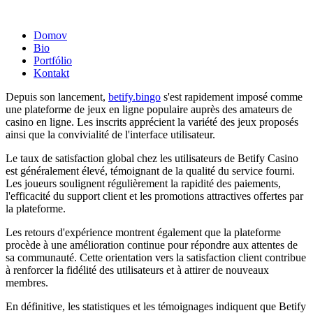
Domov
Bio
Portfólio
Kontakt
Depuis son lancement,
betify.bingo
s'est rapidement imposé comme
une plateforme de jeux en ligne populaire auprès des amateurs de
casino en ligne. Les inscrits apprécient la variété des jeux proposés
ainsi que la convivialité de l'interface utilisateur.
Le taux de satisfaction global chez les utilisateurs de Betify Casino
est généralement élevé, témoignant de la qualité du service fourni.
Les joueurs soulignent régulièrement la rapidité des paiements,
l'efficacité du support client et les promotions attractives offertes par
la plateforme.
Les retours d'expérience montrent également que la plateforme
procède à une amélioration continue pour répondre aux attentes de
sa communauté. Cette orientation vers la satisfaction client contribue
à renforcer la fidélité des utilisateurs et à attirer de nouveaux
membres.
En définitive, les statistiques et les témoignages indiquent que Betify