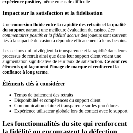
expérience positive,
même en cas de difficulté.
Impact sur la satisfaction et la fidélisation
Une
connexion fluide entre la rapidité des retraits et la qualité
du support
garantit une meilleure évaluation du casino.
Les
commentaires positifs et la fidélité accrue
des joueurs sont souvent
liés à la capacité du casino à répondre efficacement à leurs besoins.
Les casinos qui privilégient la transparence et la rapidité dans leurs
processus de retrait ainsi que dans leur support client voient une
augmentation significative de leur taux de satisfaction.
Ce sont ces
éléments qui façonnent l’image de marque et renforcent la
confiance à long terme.
Éléments clés à considérer
Temps de traitement des retraits
Disponibilité et compétences du support client
Communication claire et transparente sur les procédures
Expérience utilisateur globale lors du contact avec le support
Les fonctionnalités du site qui renforcent
la fidélité ou encouragent la défection