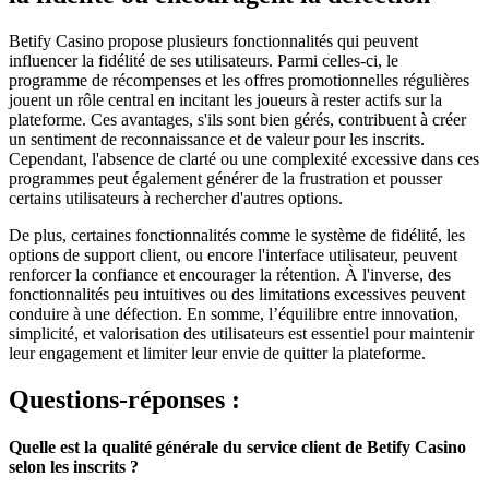
Betify Casino propose plusieurs fonctionnalités qui peuvent
influencer la fidélité de ses utilisateurs. Parmi celles-ci, le
programme de récompenses et les offres promotionnelles régulières
jouent un rôle central en incitant les joueurs à rester actifs sur la
plateforme. Ces avantages, s'ils sont bien gérés, contribuent à créer
un sentiment de reconnaissance et de valeur pour les inscrits.
Cependant, l'absence de clarté ou une complexité excessive dans ces
programmes peut également générer de la frustration et pousser
certains utilisateurs à rechercher d'autres options.
De plus, certaines fonctionnalités comme le système de fidélité, les
options de support client, ou encore l'interface utilisateur, peuvent
renforcer la confiance et encourager la rétention. À l'inverse, des
fonctionnalités peu intuitives ou des limitations excessives peuvent
conduire à une défection. En somme, l’équilibre entre innovation,
simplicité, et valorisation des utilisateurs est essentiel pour maintenir
leur engagement et limiter leur envie de quitter la plateforme.
Questions-réponses :
Quelle est la qualité générale du service client de Betify Casino
selon les inscrits ?