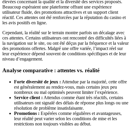
élevées concernant la qualité et la diversité des services proposés.
Beaucoup espéraient une plateforme offrant une expérience
utilisateur fluide, des promotions attractives et un support client
réactif. Ces attentes ont été renforcées par la réputation du casino et
les avis positifs en ligne.
Cependant, la réalité sur le terrain montre parfois un décalage avec
ces attentes. Certains utilisateurs ont rencontré des difficultés liées à
la navigation sur le site, ou ont été déçus par la fréquence et la valeur
des promotions offertes. Malgré une offre variée, l’impact réel sur
leur expérience dépend souvent de conditions spécifiques et de leur
niveau d’engagement.
Analyse comparative : attentes vs. réalité
Forte diversité de jeux :
Attendue par la majorité, cette offre
est généralement au rendez-vous, mais certains jeux peu
nombreux ou mal optimisés peuvent limiter l’expérience.
Service client :
Attendus comme étant très réactifs, certains
utilisateurs ont signalé des délais de réponse plus longs ou une
résolution de problème insatisfaisante.
Promotions :
Espérées comme régulières et avantageuses,
leur réalité peut varier selon les conditions de mise et les
restrictions non toujours visibles au début.