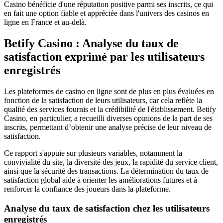
Casino bénéficie d'une réputation positive parmi ses inscrits, ce qui
Tieto súbory
en fait une option fiable et appréciée dans l'univers des casinos en
cookie nie sú
ligne en France et au-delà.
voliteľné. Sú
potrebné pre
Betify Casino : Analyse du taux de
fungovanie
webovej
satisfaction exprimé par les utilisateurs
stránky.
enregistrés
Les plateformes de casino en ligne sont de plus en plus évaluées en
Štatistiky
fonction de la satisfaction de leurs utilisateurs, car cela reflète la
Aby sme
qualité des services fournis et la crédibilité de l'établissement. Betify
mohli
Casino, en particulier, a recueilli diverses opinions de la part de ses
zlepšiť
inscrits, permettant d’obtenir une analyse précise de leur niveau de
funkčnosť
satisfaction.
a štruktúru
webovej
Ce rapport s'appuie sur plusieurs variables, notamment la
stránky na
convivialité du site, la diversité des jeux, la rapidité du service client,
základe
ainsi que la sécurité des transactions. La détermination du taux de
spôsobu
satisfaction global aide à orienter les améliorations futures et à
používania
renforcer la confiance des joueurs dans la plateforme.
webovej
stránky.
Analyse du taux de satisfaction chez les utilisateurs
enregistrés