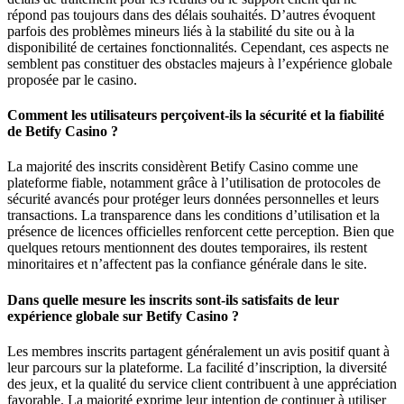
répond pas toujours dans des délais souhaités. D’autres évoquent
parfois des problèmes mineurs liés à la stabilité du site ou à la
disponibilité de certaines fonctionnalités. Cependant, ces aspects ne
semblent pas constituer des obstacles majeurs à l’expérience globale
proposée par le casino.
Comment les utilisateurs perçoivent-ils la sécurité et la fiabilité
de Betify Casino ?
La majorité des inscrits considèrent Betify Casino comme une
plateforme fiable, notamment grâce à l’utilisation de protocoles de
sécurité avancés pour protéger leurs données personnelles et leurs
transactions. La transparence dans les conditions d’utilisation et la
présence de licences officielles renforcent cette perception. Bien que
quelques retours mentionnent des doutes temporaires, ils restent
minoritaires et n’affectent pas la confiance générale dans le site.
Dans quelle mesure les inscrits sont-ils satisfaits de leur
expérience globale sur Betify Casino ?
Les membres inscrits partagent généralement un avis positif quant à
leur parcours sur la plateforme. La facilité d’inscription, la diversité
des jeux, et la qualité du service client contribuent à une appréciation
favorable. La majorité exprime leur intention de continuer à utiliser