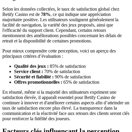
Používateľská
Selon les données collectées, le taux de satisfaction global chez
spokojnosť
Betify Casino est de
78%
, ce qui indique une appréciation
Aby naša
majoritaire positive. Les utilisateurs soulignent généralement la
stránka počas
facilité de navigation, la variété des jeux proposés, ainsi que
vašej návštevy
l'efficacité du support client. Cependant, certains retours
fungovala čo
mentionnent des améliorations possibles concernant les délais de
najlepšie. Ak
retrait et la disponibilité de certaines promotions.
tieto súbory
cookie
Pour mieux comprendre cette perception, voici un aperçu des
odmietnete,
principaux critères d’évaluation :
niektoré
Qualité des jeux :
85% de satisfaction
funkcie z
Service client :
70% de satisfaction
webovej
Sécurité et fiabilité :
90% de satisfaction
stránky zmiznú.
Offres promotionnelles :
65% de satisfaction
En résumé, même si la majorité des utilisateurs expriment une
Marketing
satisfaction élevée, il apparaît essentiel pour Betify Casino de
Zdieľaním
continuer à innover et d'améliorer certains aspects afin d’atteindre un
svojich
taux de satisfaction encore plus élevé. La transparence dans la
záujmov a
communication et la réactivité face aux retours des clients seront clés
správania
pour renforcer la fidélité des joueurs.
počas návštevy
našej stránky
Facteurs clés influençant la perception