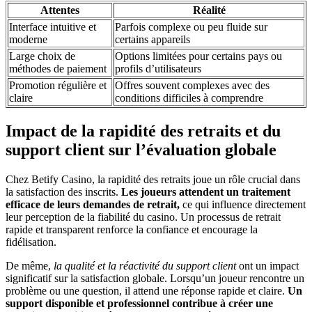
Attentes
Réalité
Interface intuitive et
Parfois complexe ou peu fluide sur
moderne
certains appareils
Large choix de
Options limitées pour certains pays ou
méthodes de paiement
profils d’utilisateurs
Promotion régulière et
Offres souvent complexes avec des
claire
conditions difficiles à comprendre
Impact de la rapidité des retraits et du
support client sur l’évaluation globale
Chez Betify Casino, la rapidité des retraits joue un rôle crucial dans
la satisfaction des inscrits.
Les joueurs attendent un traitement
efficace de leurs demandes de retrait,
ce qui influence directement
leur perception de la fiabilité du casino. Un processus de retrait
rapide et transparent renforce la confiance et encourage la
fidélisation.
De même,
la qualité et la réactivité du support client
ont un impact
significatif sur la satisfaction globale. Lorsqu’un joueur rencontre un
problème ou une question, il attend une réponse rapide et claire.
Un
support disponible et professionnel contribue à créer une