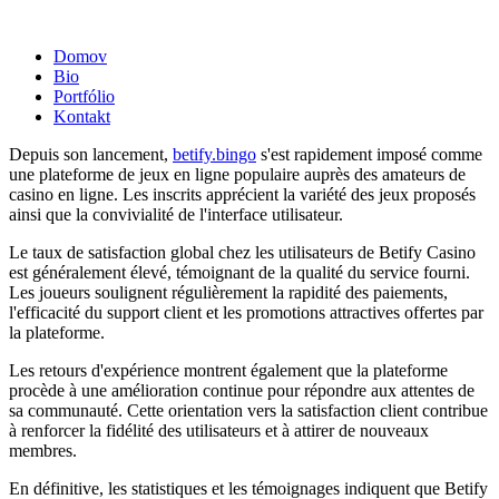
Domov
Bio
Portfólio
Kontakt
Depuis son lancement,
betify.bingo
s'est rapidement imposé comme
une plateforme de jeux en ligne populaire auprès des amateurs de
casino en ligne. Les inscrits apprécient la variété des jeux proposés
ainsi que la convivialité de l'interface utilisateur.
Le taux de satisfaction global chez les utilisateurs de Betify Casino
est généralement élevé, témoignant de la qualité du service fourni.
Les joueurs soulignent régulièrement la rapidité des paiements,
l'efficacité du support client et les promotions attractives offertes par
la plateforme.
Les retours d'expérience montrent également que la plateforme
procède à une amélioration continue pour répondre aux attentes de
sa communauté. Cette orientation vers la satisfaction client contribue
à renforcer la fidélité des utilisateurs et à attirer de nouveaux
membres.
En définitive, les statistiques et les témoignages indiquent que Betify
Nevyhnutné