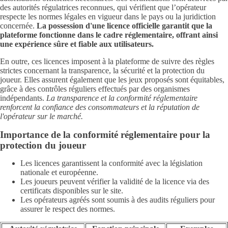
des autorités régulatrices reconnues, qui vérifient que l’opérateur
respecte les normes légales en vigueur dans le pays ou la juridiction
concernée.
La possession d'une licence officielle garantit que la
plateforme fonctionne dans le cadre réglementaire, offrant ainsi
une expérience sûre et fiable aux utilisateurs.
En outre, ces licences imposent à la plateforme de suivre des règles
strictes concernant la transparence, la sécurité et la protection du
joueur. Elles assurent également que les jeux proposés sont équitables,
grâce à des contrôles réguliers effectués par des organismes
indépendants.
La transparence et la conformité réglementaire
renforcent la confiance des consommateurs et la réputation de
l'opérateur sur le marché.
Importance de la conformité réglementaire pour la
protection du joueur
Les licences garantissent la conformité avec la législation
nationale et européenne.
Les joueurs peuvent vérifier la validité de la licence via des
certificats disponibles sur le site.
Les opérateurs agréés sont soumis à des audits réguliers pour
assurer le respect des normes.