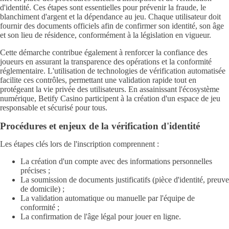
d'identité. Ces étapes sont essentielles pour prévenir la fraude, le
blanchiment d'argent et la dépendance au jeu. Chaque utilisateur doit
fournir des documents officiels afin de confirmer son identité, son âge
et son lieu de résidence, conformément à la législation en vigueur.
Cette démarche contribue également à renforcer la confiance des
joueurs en assurant la transparence des opérations et la conformité
réglementaire. L'utilisation de technologies de vérification automatisée
facilite ces contrôles, permettant une validation rapide tout en
protégeant la vie privée des utilisateurs. En assainissant l'écosystème
numérique, Betify Casino participent à la création d'un espace de jeu
responsable et sécurisé pour tous.
Procédures et enjeux de la vérification d'identité
Les étapes clés lors de l'inscription comprennent :
La création d'un compte avec des informations personnelles
précises ;
La soumission de documents justificatifs (pièce d'identité, preuve
de domicile) ;
La validation automatique ou manuelle par l'équipe de
conformité ;
La confirmation de l'âge légal pour jouer en ligne.