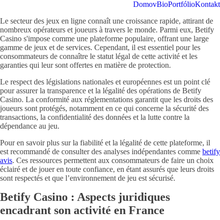
Domov
Bio
Portfólio
Kontakt
Le secteur des jeux en ligne connaît une croissance rapide, attirant de
nombreux opérateurs et joueurs à travers le monde. Parmi eux, Betify
Casino s'impose comme une plateforme populaire, offrant une large
gamme de jeux et de services. Cependant, il est essentiel pour les
consommateurs de connaître le statut légal de cette activité et les
garanties qui leur sont offertes en matière de protection.
Le respect des législations nationales et européennes est un point clé
pour assurer la transparence et la légalité des opérations de Betify
Casino. La conformité aux réglementations garantit que les droits des
joueurs sont protégés, notamment en ce qui concerne la sécurité des
transactions, la confidentialité des données et la lutte contre la
dépendance au jeu.
Pour en savoir plus sur la fiabilité et la légalité de cette plateforme, il
est recommandé de consulter des analyses indépendantes comme
betify
avis
. Ces ressources permettent aux consommateurs de faire un choix
éclairé et de jouer en toute confiance, en étant assurés que leurs droits
sont respectés et que l’environnement de jeu est sécurisé.
Betify Casino : Aspects juridiques
encadrant son activité en France