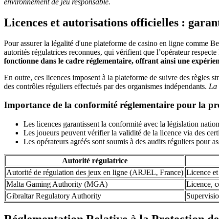
environnement de jeu responsable.
Licences et autorisations officielles : garan
Pour assurer la légalité d'une plateforme de casino en ligne comme Betify
autorités régulatrices reconnues, qui vérifient que l’opérateur respect
fonctionne dans le cadre réglementaire, offrant ainsi une expérienc
En outre, ces licences imposent à la plateforme de suivre des règles str
des contrôles réguliers effectués par des organismes indépendants.
La 
Importance de la conformité réglementaire pour la pr
Les licences garantissent la conformité avec la législation natio
Les joueurs peuvent vérifier la validité de la licence via des certi
Les opérateurs agréés sont soumis à des audits réguliers pour as
Autorité régulatrice
Autorité de régulation des jeux en ligne (ARJEL, France)
Licence et
Malta Gaming Authority (MGA)
Licence, c
Gibraltar Regulatory Authority
Supervisio
Réglementation Relative à la Protection de