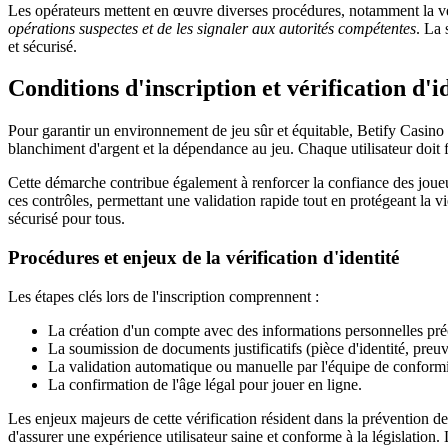
Les opérateurs mettent en œuvre diverses procédures, notamment la vé
opérations suspectes et de les signaler aux autorités compétentes
. La 
et sécurisé.
Conditions d'inscription et vérification d'
Pour garantir un environnement de jeu sûr et équitable, Betify Casino me
blanchiment d'argent et la dépendance au jeu. Chaque utilisateur doit f
Cette démarche contribue également à renforcer la confiance des joueurs
ces contrôles, permettant une validation rapide tout en protégeant la v
sécurisé pour tous.
Procédures et enjeux de la vérification d'identité
Les étapes clés lors de l'inscription comprennent :
La création d'un compte avec des informations personnelles préc
La soumission de documents justificatifs (pièce d'identité, preuv
La validation automatique ou manuelle par l'équipe de conformi
La confirmation de l'âge légal pour jouer en ligne.
Les enjeux majeurs de cette vérification résident dans la prévention de 
d'assurer une expérience utilisateur saine et conforme à la législatio