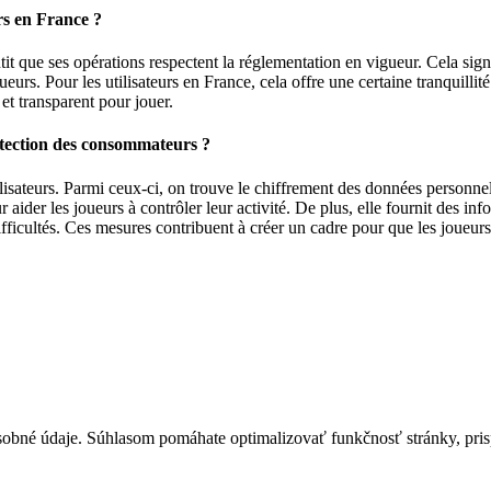
urs en France ?
it que ses opérations respectent la réglementation en vigueur. Cela signi
ueurs. Pour les utilisateurs en France, cela offre une certaine tranquillité
et transparent pour jouer.
otection des consommateurs ?
lisateurs. Parmi ceux-ci, on trouve le chiffrement des données personnell
ider les joueurs à contrôler leur activité. De plus, elle fournit des inf
ifficultés. Ces mesures contribuent à créer un cadre pour que les joueurs
sobné údaje. Súhlasom pomáhate optimalizovať funkčnosť stránky, prisp