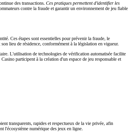
ontinue des transactions.
Ces pratiques permettent d'identifier les
sommateurs contre la fraude et garantir un environnement de jeu fiable
tité. Ces étapes sont essentielles pour prévenir la fraude, le
t son lieu de résidence, conformément à la législation en vigueur.
re. L'utilisation de technologies de vérification automatisée facilite
y Casino participent à la création d'un espace de jeu responsable et
ient transparents, rapides et respectueux de la vie privée, afin
ment l'écosystème numérique des jeux en ligne.