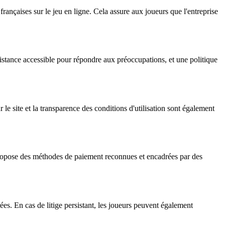
françaises sur le jeu en ligne. Cela assure aux joueurs que l'entreprise
sistance accessible pour répondre aux préoccupations, et une politique
.
 le site et la transparence des conditions d'utilisation sont également
l propose des méthodes de paiement reconnues et encadrées par des
ées. En cas de litige persistant, les joueurs peuvent également