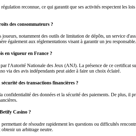
égulation reconnue, ce qui garantit que ses activités respectent les lois 
droits des consommateurs ?
s joueurs, notamment des outils de limitation de dépôts, un service d'as
hère également aux réglementations visant à garantir un jeu responsable
ois en vigueur en France ?
e par l'Autorité Nationale des Jeux (ANJ). La présence de ce certificat sur
ino via des avis indépendants peut aider à faire un choix éclairé.
 sécurité des transactions financières ?
la confidentialité des données et la sécurité des paiements. De plus, i
nancières.
 Betify Casino ?
l, permettant de résoudre rapidement les questions ou difficultés rencontr
t obtenir un arbitrage neutre.