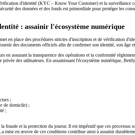
rification d'identité (KYC – Know Your Customer) et la surveillance c
sécurité des données et des fonds est primordiale pour protéger les con
identité : assainir l'écosystème numérique
t en place des procédures strictes d'inscription et de vérification d'iden
ournir des documents officiels afin de confirmer son identité, son âge e
 en assurant la transparence des opérations et la conformité réglementai
ie privée des utilisateurs. En assainissant l'écosystème numérique, Betif
ises ;
e de domicile) ;
té ;
la fraude et la protection du joueur. Il est impératif que ces processus so
n. La mise en œuvre de ces conditions contribue ainsi à assainir durable