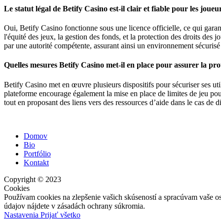
Le statut légal de Betify Casino est-il clair et fiable pour les joue
Oui, Betify Casino fonctionne sous une licence officielle, ce qui garant
l'équité des jeux, la gestion des fonds, et la protection des droits des jo
par une autorité compétente, assurant ainsi un environnement sécurisé 
Quelles mesures Betify Casino met-il en place pour assurer la pr
Betify Casino met en œuvre plusieurs dispositifs pour sécuriser ses uti
plateforme encourage également la mise en place de limites de jeu pour a
tout en proposant des liens vers des ressources d’aide dans le cas de d
Domov
Bio
Portfólio
Kontakt
Copyright © 2023
Cookies
Používam cookies na zlepšenie vašich skúseností a spracúvam vaše o
údajov nájdete v zásadách ochrany súkromia.
Nastavenia
Prijať všetko