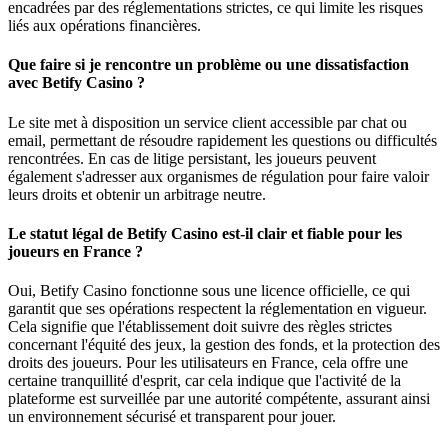
encadrées par des réglementations strictes, ce qui limite les risques
liés aux opérations financières.
Que faire si je rencontre un problème ou une dissatisfaction
avec Betify Casino ?
Le site met à disposition un service client accessible par chat ou
email, permettant de résoudre rapidement les questions ou difficultés
rencontrées. En cas de litige persistant, les joueurs peuvent
également s'adresser aux organismes de régulation pour faire valoir
leurs droits et obtenir un arbitrage neutre.
Le statut légal de Betify Casino est-il clair et fiable pour les
joueurs en France ?
Oui, Betify Casino fonctionne sous une licence officielle, ce qui
garantit que ses opérations respectent la réglementation en vigueur.
Cela signifie que l'établissement doit suivre des règles strictes
concernant l'équité des jeux, la gestion des fonds, et la protection des
droits des joueurs. Pour les utilisateurs en France, cela offre une
certaine tranquillité d'esprit, car cela indique que l'activité de la
plateforme est surveillée par une autorité compétente, assurant ainsi
un environnement sécurisé et transparent pour jouer.