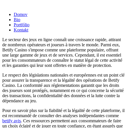
Domov
Bio
Portfólio
Kontakt
Le secteur des jeux en ligne connaît une croissance rapide, attirant
de nombreux opérateurs et joueurs à travers le monde. Parmi eux,
Betify Casino s'impose comme une plateforme populaire, offrant
une large gamme de jeux et de services. Cependant, il est essentiel
pour les consommateurs de connaître le statut légal de cette activité
et les garanties qui leur sont offertes en matière de protection.
Le respect des législations nationales et européennes est un point clé
pour assurer la transparence et la légalité des opérations de Betify
Casino. La conformité aux réglementations garantit que les droits
des joueurs sont protégés, notamment en ce qui concerne la sécurité
des transactions, la confidentialité des données et la lutte contre la
dépendance au jeu.
Pour en savoir plus sur la fiabilité et la légalité de cette plateforme, il
est recommandé de consulter des analyses indépendantes comme
betify avis
. Ces ressources permettent aux consommateurs de faire
un choix éclairé et de jouer en toute confiance, en étant assurés que