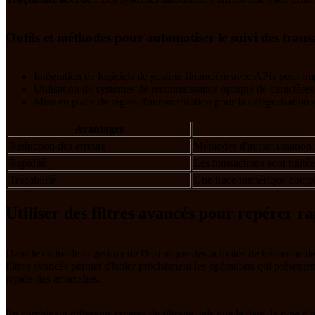
Outils et méthodes pour automatiser le suivi des trans
Intégration de logiciels de gestion financière avec APIs pour i
Utilisation de systèmes de reconnaissance optique de caractères
Mise en place de règles d'automatisation pour la catégorisation e
Avantages
Réduction des erreurs
Méthodes d'automatisation mi
Rapidité
Les transactions sont traitée
Traçabilité
Une trace numérique complète 
Utiliser des filtres avancés pour repérer r
Dans le cadre de la gestion de l'historique des activités de trésorerie de
filtres avancés permet d'isoler précisément les opérations qui présenten
rapide des anomalies.
En combinant différents critères de filtrage, tels que la date, le type 