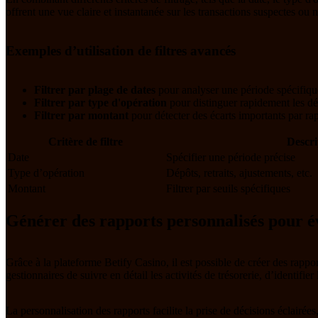
offrent une vue claire et instantanée sur les transactions suspectes ou 
Exemples d’utilisation de filtres avancés
Filtrer par plage de dates
pour analyser une période spécifique
Filtrer par type d'opération
pour distinguer rapidement les dép
Filtrer par montant
pour détecter des écarts importants par ra
Critère de filtre
Descri
Date
Spécifier une période précise
Type d’opération
Dépôts, retraits, ajustements, etc.
Montant
Filtrer par seuils spécifiques
Générer des rapports personnalisés pour év
Grâce à la plateforme Betify Casino, il est possible de créer des rapp
gestionnaires de suivre en détail les activités de trésorerie, d’identifi
La personnalisation des rapports facilite la prise de décisions éclairée