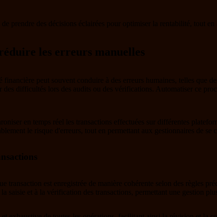
 de prendre des décisions éclairées pour optimiser la rentabilité, tout en a
 réduire les erreurs manuelles
té financière peut souvent conduire à des erreurs humaines, telles que d
des difficultés lors des audits ou des vérifications. Automatiser ce proc
hroniser en temps réel les transactions effectuées sur différentes platef
ement le risque d'erreurs, tout en permettant aux gestionnaires de se co
ansactions
ue transaction est enregistrée de manière cohérente selon des règles préd
 saisie et à la vérification des transactions, permettant une gestion plus
et exhaustive de toutes les opérations, facilitant ainsi la révision et la 