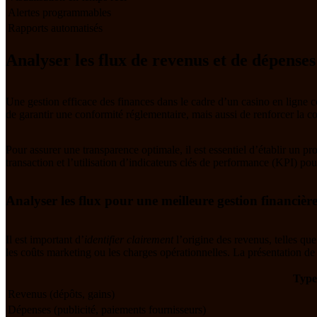
Alertes programmables
Rapports automatisés
Analyser les flux de revenus et de dépense
Une gestion efficace des finances dans le cadre d’un casino en ligne
de garantir une conformité réglementaire, mais aussi de renforcer la co
Pour assurer une transparence optimale, il est essentiel d’établir un p
transaction et l’utilisation d’indicateurs clés de performance (KPI) pour
Analyser les flux pour une meilleure gestion financièr
Il est important d’
identifier clairement
l’origine des revenus, telles qu
les coûts marketing ou les charges opérationnelles. La présentation de 
Type
Revenus (dépôts, gains)
Dépenses (publicité, paiements fournisseurs)