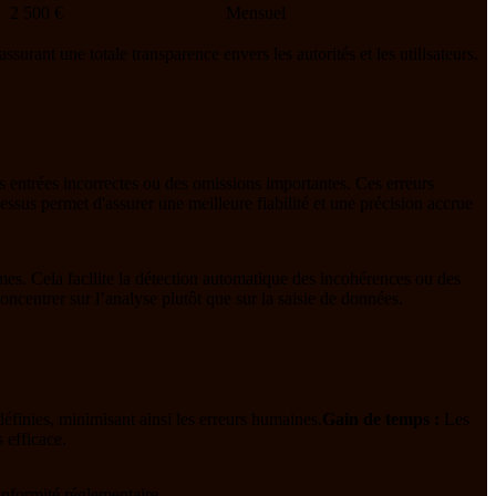
2 500 €
Mensuel
ssurant une totale transparence envers les autorités et les utilisateurs.
es entrées incorrectes ou des omissions importantes. Ces erreurs
essus permet d'assurer une meilleure fiabilité et une précision accrue
ormes. Cela facilite la détection automatique des incohérences ou des
ncentrer sur l’analyse plutôt que sur la saisie de données.
éfinies, minimisant ainsi les erreurs humaines.
Gain de temps :
Les
 efficace.
conformité réglementaire.