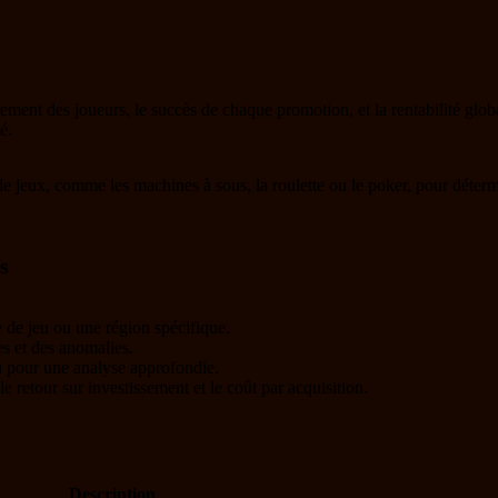
ment des joueurs, le succès de chaque promotion, et la rentabilité globa
é.
de jeux, comme les machines à sous, la roulette ou le poker, pour détermi
s
 de jeu ou une région spécifique.
s et des anomalies.
ou pour une analyse approfondie.
le retour sur investissement et le coût par acquisition.
Description