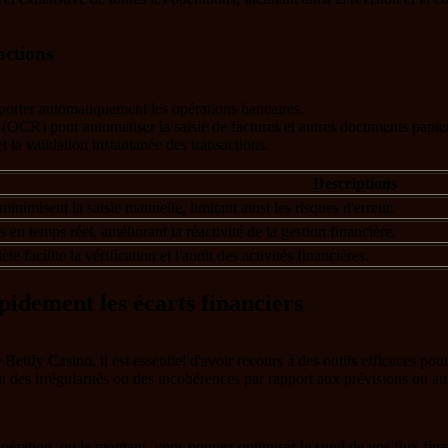
actions
mporter automatiquement les opérations bancaires.
 (OCR) pour automatiser la saisie de factures et autres documents papier
t la validation instantanée des transactions.
Descriptions
nimisent la saisie manuelle, limitant ainsi les risques d'erreur.
s en temps réel, améliorant la réactivité de la gestion financière.
facilite la vérification et l'audit des activités financières.
apidement les écarts financiers
 Betify Casino, il est essentiel d'avoir recours à des outils efficaces pou
t des irrégularités ou des incohérences par rapport aux prévisions ou aux 
d'opération, ou le montant, vous pouvez optimiser le suivi de vos flux fin