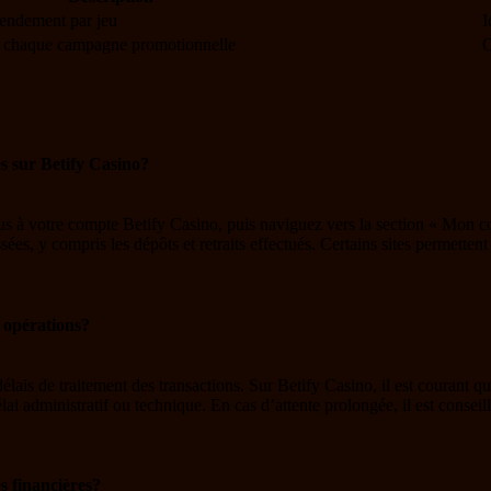
rendement par jeu
I
 de chaque campagne promotionnelle
O
es sur Betify Casino?
vous à votre compte Betify Casino, puis naviguez vers la section « Mon 
assées, y compris les dépôts et retraits effectués. Certains sites perme
s opérations?
lais de traitement des transactions. Sur Betify Casino, il est courant qu
i administratif ou technique. En cas d’attente prolongée, il est conseillé 
és financières?