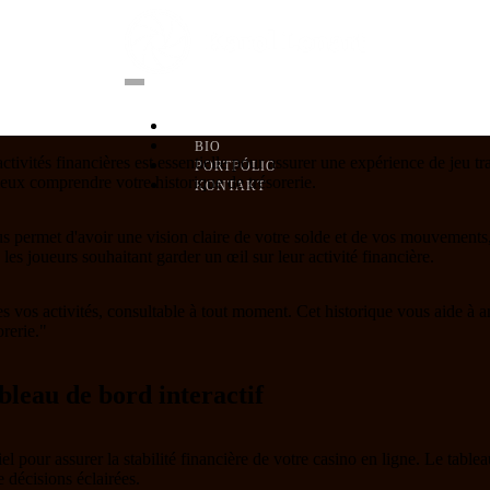
DOMOV
BIO
tivités financières est essentielle pour assurer une expérience de jeu t
PORTFÓLIO
eux comprendre votre historique de trésorerie.
KONTAKT
ous permet d'avoir une vision claire de votre solde et de vos mouvements,
les joueurs souhaitant garder un œil sur leur activité financière.
es vos activités, consultable à tout moment. Cet historique vous aide à a
orerie."
bleau de bord interactif
tiel pour assurer la stabilité financière de votre casino en ligne. Le table
e décisions éclairées.