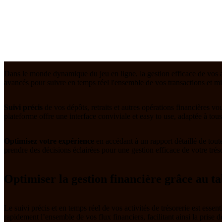
Dans le monde dynamique du jeu en ligne, la gestion efficace de vos ac
avancés pour suivre en temps réel l'ensemble de vos transactions et mi
Suivi précis
de vos dépôts, retraits et autres opérations financières v
plateforme offre une interface conviviale et easy to use, adaptée à tous 
Optimisez votre expérience
en accédant à un rapport détaillé de tout
prendre des décisions éclairées pour une gestion efficace de votre trés
Optimiser la gestion financière grâce au ta
Le suivi précis et en temps réel de vos activités de trésorerie est essen
rapidement l’ensemble de vos flux financiers, facilitant ainsi la prise d