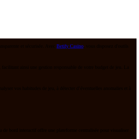
ransparente et sécurisée. Avec
Betify Casino
, vous disposez d'outils
 facilitant ainsi une gestion responsable de votre budget de jeu. La
nalyser vos habitudes de jeu, à détecter d’éventuelles anomalies et à
au de bord interactif offre une plateforme centralisée pour visualiser