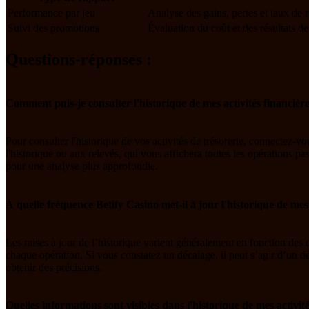
Performance par jeu
Analyse des gains, pertes et taux de 
Suivi des promotions
Évaluation du coût et des résultats
Questions-réponses :
Comment puis-je consulter l'historique de mes activités financièr
Pour consulter l'historique de vos activités de trésorerie, connectez-
l'historique ou aux relevés, qui vous affichera toutes les opérations p
pour une analyse plus approfondie.
À quelle fréquence Betify Casino met-il à jour l'historique de me
Les mises à jour de l’historique varient généralement en fonction des dé
chaque opération. Si vous constatez un décalage, il peut s’agir d’un déla
obtenir des précisions.
Quelles informations sont visibles dans l'historique de mes activit