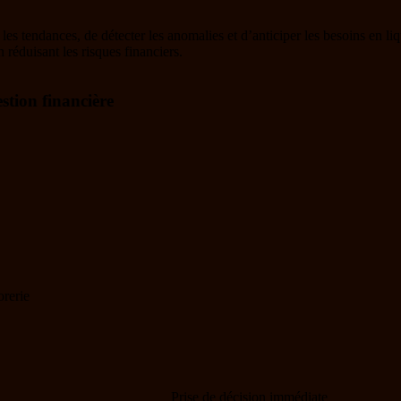
 les tendances, de détecter les anomalies et d’anticiper les besoins en l
n réduisant les risques financiers.
stion financière
orerie
Prise de décision immédiate