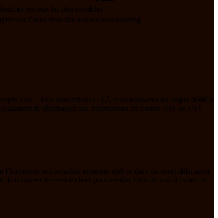
dentifier les jeux les plus rentables
ptimiser l’allocation des ressources marketing
compte » ou « Mes transactions ». Là, vous trouverez un onglet dédié à
ttent également de télécharger ces informations en format PDF ou CSV
e l’historique soit actualisé en temps réel ou dans un court délai après
de contacter le service client pour vérifier l’état de vos activités ou