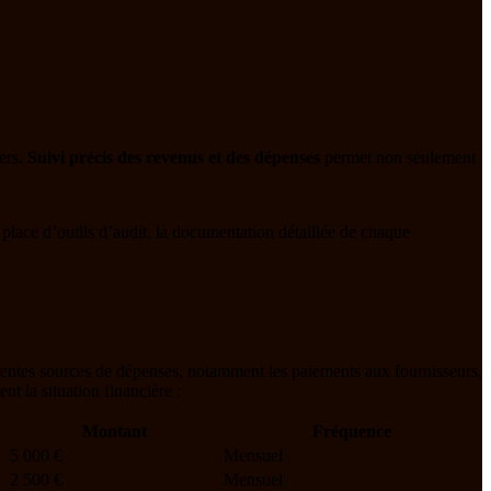
ers.
Suivi précis des revenus et des dépenses
permet non seulement
n place d’outils d’audit, la documentation détaillée de chaque
férentes sources de dépenses, notamment les paiements aux fournisseurs,
t la situation financière :
Montant
Fréquence
5 000 €
Mensuel
2 500 €
Mensuel