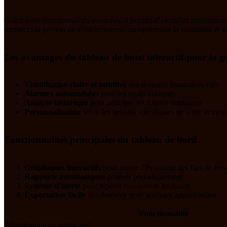
Grâce à ses fonctionnalités avancées, il permet d’identifier rapidement
renforcer la gestion de votre trésorerie, en optimisant la rentabilité et e
Les avantages du tableau de bord interactif pour la ge
Visualisation claire et intuitive
des données financières clés
Alarmes automatisées
pour les seuils critiques
Analyse historique
pour anticiper les futures tendances
Personnalisation
selon les besoins spécifiques de votre activité
Fonctionnalités principales du tableau de bord
Graphiques interactifs
pour suivre l’évolution des flux de trés
Rapports automatiques
générés périodiquement
Système d’alerte
pour repérer rapidement les écarts
Exportation facile
des données pour analyses approfondies
Fonctionnalité
Visualisation en temps réel