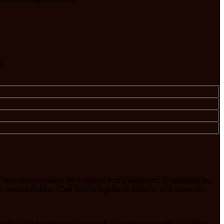
.
r détecter rapidement les éventuels écarts financiers. L'utilisation de
normes établies. Cela facilite la prise de décision et la correction
anciers et réduire le temps consacré à l’analyse manuelle. Ces filtres