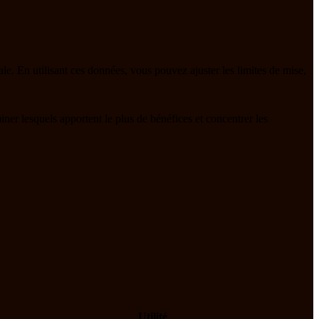
le. En utilisant ces données, vous pouvez ajuster les limites de mise,
ner lesquels apportent le plus de bénéfices et concentrer les
Utilité