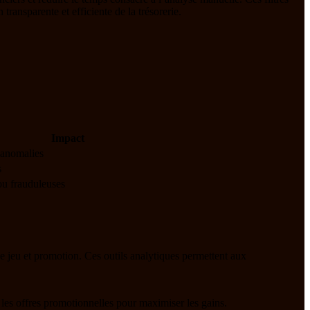
transparente et efficiente de la trésorerie.
Impact
 anomalies
s
 ou frauduleuses
e jeu et promotion. Ces outils analytiques permettent aux
t les offres promotionnelles pour maximiser les gains.