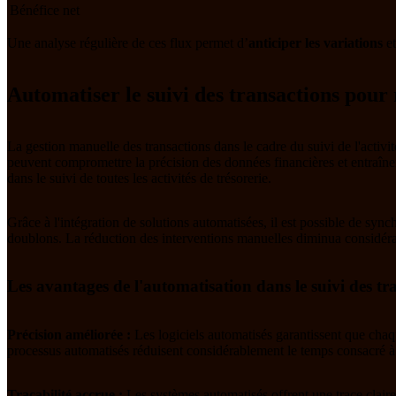
Bénéfice net
Une analyse régulière de ces flux permet d’
anticiper les variations
et
Automatiser le suivi des transactions pour
La gestion manuelle des transactions dans le cadre du suivi de l'activi
peuvent compromettre la précision des données financières et entraîner 
dans le suivi de toutes les activités de trésorerie.
Grâce à l'intégration de solutions automatisées, il est possible de sync
doublons. La réduction des interventions manuelles diminua considérabl
Les avantages de l'automatisation dans le suivi des tr
Précision améliorée :
Les logiciels automatisés garantissent que chaq
processus automatisés réduisent considérablement le temps consacré à la
Traçabilité accrue :
Les systèmes automatisés offrent une trace claire 