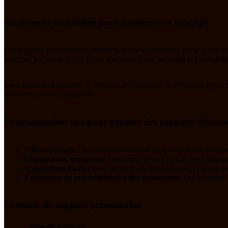
Analyser la rentabilité pour améliorer la stratégie
Les rapports personnalisés offrent une vue approfondie sur le comporte
modifier les bonus ou les offres spéciales afin d’accroître la profitabilit
Il est également possible de suivre la performance de différents types 
ressources sur ces segments.
Fonctionnalités clés pour générer des rapports efficace
Filtres avancés :
pour sélectionner une période précise, un type
Visualisation graphique :
pour une lecture rapide des tendance
Exportation facile :
pour partager les résultats avec l’équipe 
Évaluation de la performance des promotions :
en calculant 
Exemple de rapport personnalisé
Type de rapport