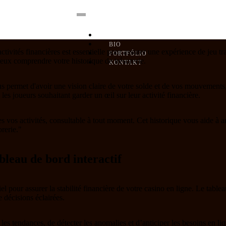
DOMOV
BIO
tivités financières est essentielle pour assurer une expérience de jeu t
PORTFÓLIO
eux comprendre votre historique de trésorerie.
KONTAKT
ous permet d'avoir une vision claire de votre solde et de vos mouvements,
les joueurs souhaitant garder un œil sur leur activité financière.
es vos activités, consultable à tout moment. Cet historique vous aide à a
orerie."
bleau de bord interactif
tiel pour assurer la stabilité financière de votre casino en ligne. Le table
e décisions éclairées.
 les tendances, de détecter les anomalies et d’anticiper les besoins en l