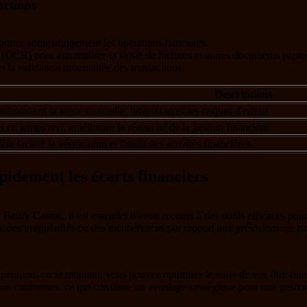
actions
mporter automatiquement les opérations bancaires.
 (OCR) pour automatiser la saisie de factures et autres documents papier
t la validation instantanée des transactions.
Descriptions
nimisent la saisie manuelle, limitant ainsi les risques d'erreur.
s en temps réel, améliorant la réactivité de la gestion financière.
facilite la vérification et l'audit des activités financières.
apidement les écarts financiers
 Betify Casino, il est essentiel d'avoir recours à des outils efficaces pou
t des irrégularités ou des incohérences par rapport aux prévisions ou aux 
d'opération, ou le montant, vous pouvez optimiser le suivi de vos flux fin
non conformes, ce qui constitue un avantage stratégique pour une gestion 