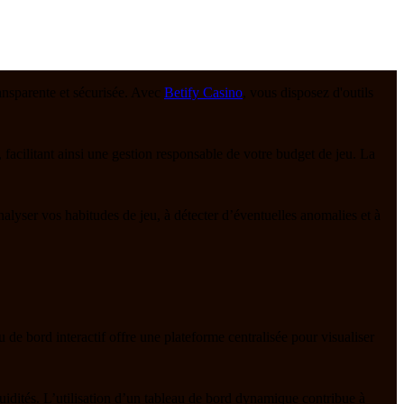
ransparente et sécurisée. Avec
Betify Casino
, vous disposez d'outils
 facilitant ainsi une gestion responsable de votre budget de jeu. La
nalyser vos habitudes de jeu, à détecter d’éventuelles anomalies et à
au de bord interactif offre une plateforme centralisée pour visualiser
iquidités. L’utilisation d’un tableau de bord dynamique contribue à