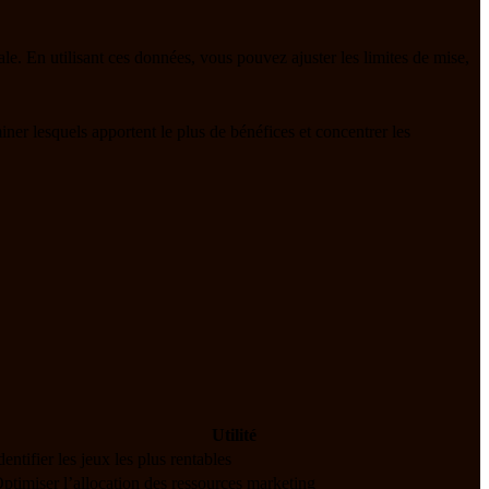
le. En utilisant ces données, vous pouvez ajuster les limites de mise,
ner lesquels apportent le plus de bénéfices et concentrer les
Utilité
dentifier les jeux les plus rentables
ptimiser l’allocation des ressources marketing