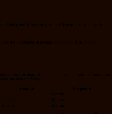
ers.
Suivi précis des revenus et des dépenses
permet non seulement
n place d’outils d’audit, la documentation détaillée de chaque
férentes sources de dépenses, notamment les paiements aux fournisseurs,
t la situation financière :
Montant
Fréquence
5 000 €
Mensuel
2 500 €
Mensuel
2 500 €
Mensuel