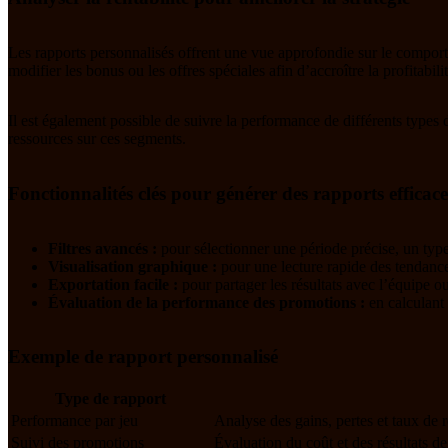
Les rapports personnalisés offrent une vue approfondie sur le comporte
modifier les bonus ou les offres spéciales afin d’accroître la profitabilit
Il est également possible de suivre la performance de différents types 
ressources sur ces segments.
Fonctionnalités clés pour générer des rapports efficace
Filtres avancés :
pour sélectionner une période précise, un type
Visualisation graphique :
pour une lecture rapide des tendance
Exportation facile :
pour partager les résultats avec l’équipe 
Évaluation de la performance des promotions :
en calculant 
Exemple de rapport personnalisé
Type de rapport
Performance par jeu
Analyse des gains, pertes et taux de 
Suivi des promotions
Évaluation du coût et des résultats