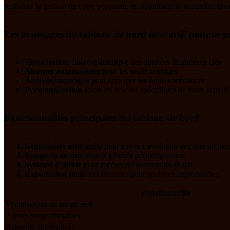
renforcer la gestion de votre trésorerie, en optimisant la rentabilité et e
Les avantages du tableau de bord interactif pour la ge
Visualisation claire et intuitive
des données financières clés
Alarmes automatisées
pour les seuils critiques
Analyse historique
pour anticiper les futures tendances
Personnalisation
selon les besoins spécifiques de votre activité
Fonctionnalités principales du tableau de bord
Graphiques interactifs
pour suivre l’évolution des flux de trés
Rapports automatiques
générés périodiquement
Système d’alerte
pour repérer rapidement les écarts
Exportation facile
des données pour analyses approfondies
Fonctionnalité
Visualisation en temps réel
Alertes programmables
Rapports automatisés