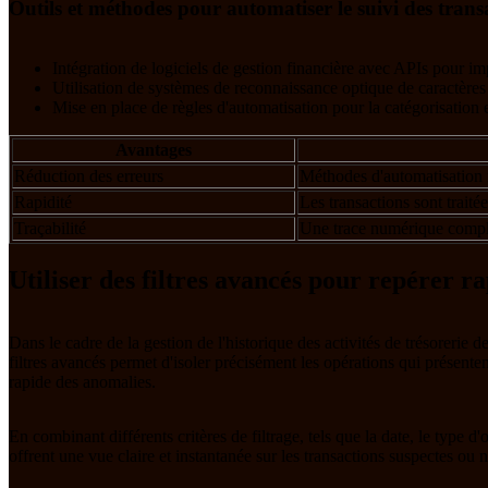
Outils et méthodes pour automatiser le suivi des trans
Intégration de logiciels de gestion financière avec APIs pour i
Utilisation de systèmes de reconnaissance optique de caractères
Mise en place de règles d'automatisation pour la catégorisation e
Avantages
Réduction des erreurs
Méthodes d'automatisation mi
Rapidité
Les transactions sont traitée
Traçabilité
Une trace numérique complète 
Utiliser des filtres avancés pour repérer r
Dans le cadre de la gestion de l'historique des activités de trésorerie de
filtres avancés permet d'isoler précisément les opérations qui présenten
rapide des anomalies.
En combinant différents critères de filtrage, tels que la date, le type 
offrent une vue claire et instantanée sur les transactions suspectes ou 