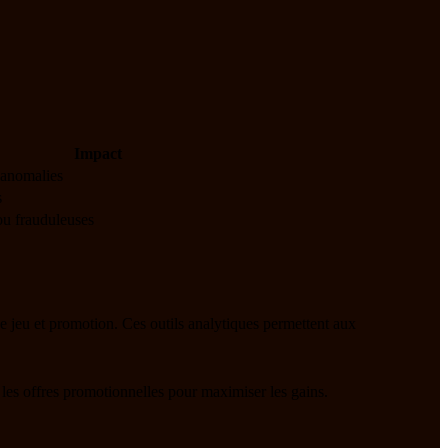
Impact
 anomalies
s
 ou frauduleuses
e jeu et promotion. Ces outils analytiques permettent aux
t les offres promotionnelles pour maximiser les gains.