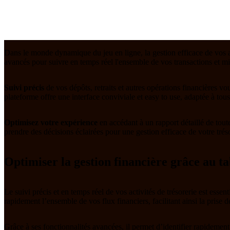
Dans le monde dynamique du jeu en ligne, la gestion efficace de vos ac
avancés pour suivre en temps réel l'ensemble de vos transactions et mi
Suivi précis
de vos dépôts, retraits et autres opérations financières v
plateforme offre une interface conviviale et easy to use, adaptée à tous 
Optimisez votre expérience
en accédant à un rapport détaillé de tout
prendre des décisions éclairées pour une gestion efficace de votre trés
Optimiser la gestion financière grâce au ta
Le suivi précis et en temps réel de vos activités de trésorerie est essen
rapidement l’ensemble de vos flux financiers, facilitant ainsi la prise d
Grâce à ses fonctionnalités avancées, il permet d’identifier rapidement