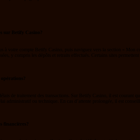
es sur Betify Casino?
vous à votre compte Betify Casino, puis naviguez vers la section « Mon 
assées, y compris les dépôts et retraits effectués. Certains sites perme
s opérations?
lais de traitement des transactions. Sur Betify Casino, il est courant qu
i administratif ou technique. En cas d’attente prolongée, il est conseillé 
és financières?