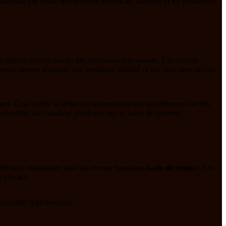
ssurant une totale transparence envers les autorités et les utilisateurs.
es entrées incorrectes ou des omissions importantes. Ces erreurs
essus permet d'assurer une meilleure fiabilité et une précision accrue
ormes. Cela facilite la détection automatique des incohérences ou des
ncentrer sur l’analyse plutôt que sur la saisie de données.
éfinies, minimisant ainsi les erreurs humaines.
Gain de temps :
Les
 efficace.
conformité réglementaire.