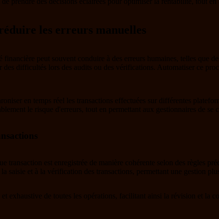
 de prendre des décisions éclairées pour optimiser la rentabilité, tout en a
 réduire les erreurs manuelles
té financière peut souvent conduire à des erreurs humaines, telles que d
des difficultés lors des audits ou des vérifications. Automatiser ce proc
hroniser en temps réel les transactions effectuées sur différentes platef
ement le risque d'erreurs, tout en permettant aux gestionnaires de se co
ansactions
ue transaction est enregistrée de manière cohérente selon des règles préd
 saisie et à la vérification des transactions, permettant une gestion plus
et exhaustive de toutes les opérations, facilitant ainsi la révision et la 