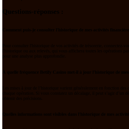
Questions-réponses :
Comment puis-je consulter l'historique de mes activités financièr
Pour consulter l'historique de vos activités de trésorerie, connectez-
l'historique ou aux relevés, qui vous affichera toutes les opérations p
pour une analyse plus approfondie.
À quelle fréquence Betify Casino met-il à jour l'historique de me
Les mises à jour de l’historique varient généralement en fonction des dé
chaque opération. Si vous constatez un décalage, il peut s’agir d’un déla
obtenir des précisions.
Quelles informations sont visibles dans l'historique de mes activit