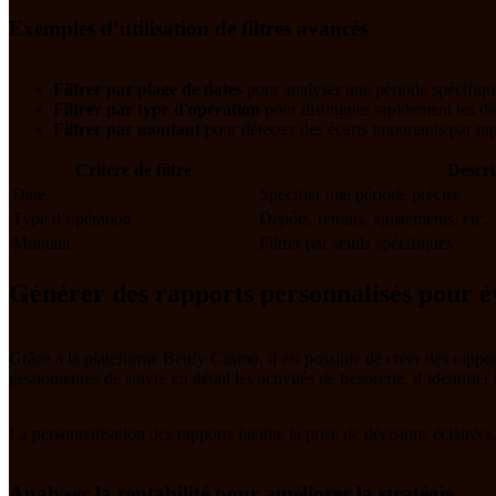
Exemples d’utilisation de filtres avancés
Filtrer par plage de dates
pour analyser une période spécifique
Filtrer par type d'opération
pour distinguer rapidement les dép
Filtrer par montant
pour détecter des écarts importants par ra
Critère de filtre
Descri
Date
Spécifier une période précise
Type d’opération
Dépôts, retraits, ajustements, etc.
Montant
Filtrer par seuils spécifiques
Générer des rapports personnalisés pour év
Grâce à la plateforme Betify Casino, il est possible de créer des rapp
gestionnaires de suivre en détail les activités de trésorerie, d’identifi
La personnalisation des rapports facilite la prise de décisions éclairée
Analyser la rentabilité pour améliorer la stratégie