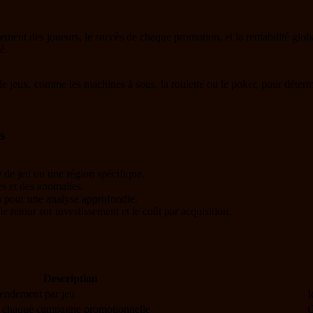
ment des joueurs, le succès de chaque promotion, et la rentabilité globa
é.
de jeux, comme les machines à sous, la roulette ou le poker, pour détermi
s
 de jeu ou une région spécifique.
s et des anomalies.
ou pour une analyse approfondie.
le retour sur investissement et le coût par acquisition.
Description
rendement par jeu
I
 de chaque campagne promotionnelle
O