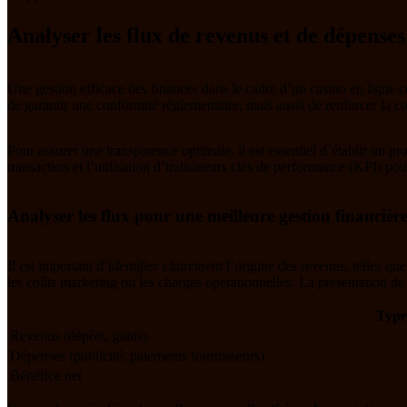
Analyser les flux de revenus et de dépense
Une gestion efficace des finances dans le cadre d’un casino en ligne
de garantir une conformité réglementaire, mais aussi de renforcer la co
Pour assurer une transparence optimale, il est essentiel d’établir un p
transaction et l’utilisation d’indicateurs clés de performance (KPI) pour
Analyser les flux pour une meilleure gestion financièr
Il est important d’
identifier clairement
l’origine des revenus, telles qu
les coûts marketing ou les charges opérationnelles. La présentation de 
Type
Revenus (dépôts, gains)
Dépenses (publicité, paiements fournisseurs)
Bénéfice net