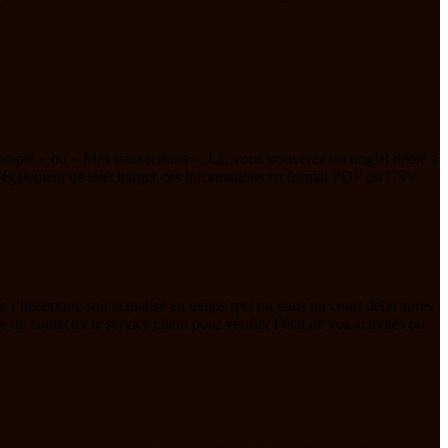
compte » ou « Mes transactions ». Là, vous trouverez un onglet dédié à
ttent également de télécharger ces informations en format PDF ou CSV
e l’historique soit actualisé en temps réel ou dans un court délai après
de contacter le service client pour vérifier l’état de vos activités ou