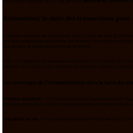
Une analyse régulière de ces flux permet d’
anticiper les variations
et
Automatiser le suivi des transactions pour
La gestion manuelle des transactions dans le cadre du suivi de l'activi
peuvent compromettre la précision des données financières et entraîner 
dans le suivi de toutes les activités de trésorerie.
Grâce à l'intégration de solutions automatisées, il est possible de sync
doublons. La réduction des interventions manuelles diminua considérabl
Les avantages de l'automatisation dans le suivi des tr
Précision améliorée :
Les logiciels automatisés garantissent que chaq
processus automatisés réduisent considérablement le temps consacré à la
Traçabilité accrue :
Les systèmes automatisés offrent une trace claire 