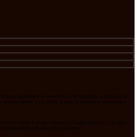
.
r détecter rapidement les éventuels écarts financiers. L'utilisation de
normes établies. Cela facilite la prise de décision et la correction
anciers et réduire le temps consacré à l’analyse manuelle. Ces filtres
transparente et efficiente de la trésorerie.