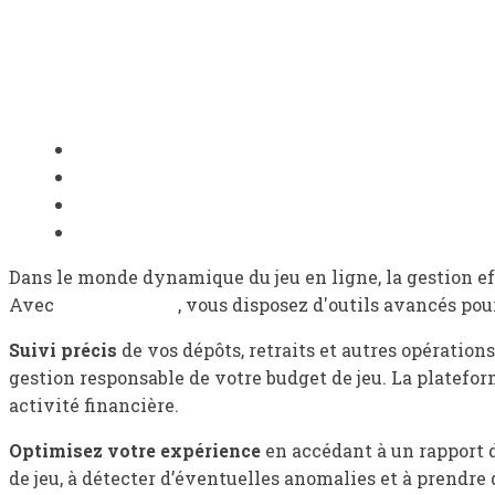
Domov
Bio
Portfólio
Kontakt
Dans le monde dynamique du jeu en ligne, la gestion eff
Avec
Betify Casino
, vous disposez d'outils avancés po
Suivi précis
de vos dépôts, retraits et autres opération
gestion responsable de votre budget de jeu. La plateform
activité financière.
Optimisez votre expérience
en accédant à un rapport d
de jeu, à détecter d’éventuelles anomalies et à prendre 